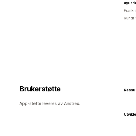
ayurd
Frankr
Rundt 
Brukerstøtte
Ressu
App-støtte leveres av Anstrex.
Utvikl