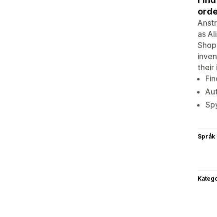
orde
Anstr
as Al
Shopi
inven
their
Fin
Aut
Spy
Språk
Katego