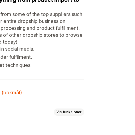
 from some of the top suppliers such
r entire dropship business on
 processing and product fulfillment,
 of other dropship stores to browse
d today!
in social media.
er fulfilment.
ret techniques
k (bokmål)
Vis funksjoner
Hus og hage
Helse og skjønnhet