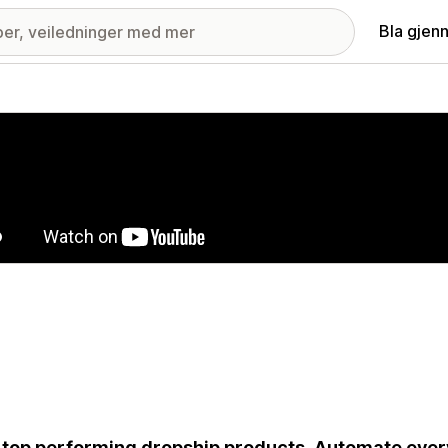
Bla gjen
ri med fremhevede bilder
 top performing dropship products. Automate ever