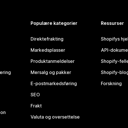
Populære kategorier
Ressurser
Direktefrakting
Shopifys hje
Markedsplasser
API-dokume
Produktanmeldelser
Shopify-fel
vering
Mersalg og pakker
Shopify-blo
E-postmarkedsføring
Forskning
SEO
Frakt
jon
Valuta og oversettelse