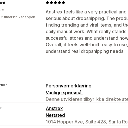
oré
ike
Anstrex feels like a very practical and
12 timer bruker appen
serious about dropshipping. The produc
finding trending and viral items, and 
daily manual work. What really stands o
successful stores and understand how 
Overall, it feels well-built, easy to u
understand real dropshipping needs.
rser
Personvernerklæring
Vanlige spørsmål
Denne utvikleren tilbyr ikke direkte s
er
Anstrex
Nettsted
1014 Hopper Ave, Suite 428, Santa R