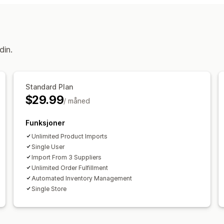
Mat og drikke
Elektronikk
Kunst og 
Leker og spill
Babyprodukter
Sports
Møbler
Bedrift og kontor
Maskinvar
din.
Innkjøpssteder
Kina
USA
Standard Plan
$29.99
/ måned
Funksjoner
Unlimited Product Imports
Single User
Import From 3 Suppliers
Unlimited Order Fulfillment
Automated Inventory Management
Single Store