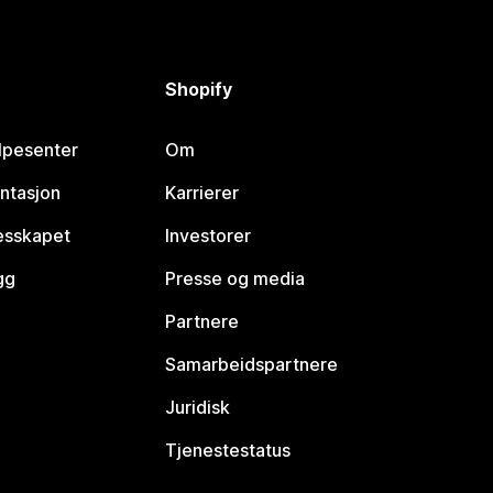
Shopify
lpesenter
Om
ntasjon
Karrierer
lesskapet
Investorer
gg
Presse og media
Partnere
Samarbeidspartnere
Juridisk
Tjenestestatus