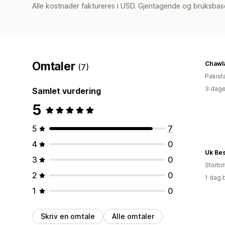
Alle kostnader faktureres i USD. Gjentagende og bruksbas
Omtaler
Chawla
(7)
Pakist
3 dage
Samlet vurdering
5
5
7
4
0
Uk Be
3
0
Storbri
2
0
1 dag 
1
0
Skriv en omtale
Alle omtaler