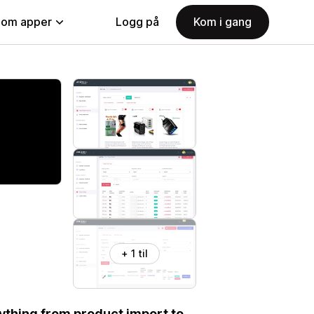
nom apper
Logg på
Kom i gang
+ 1 til
ything from product import to