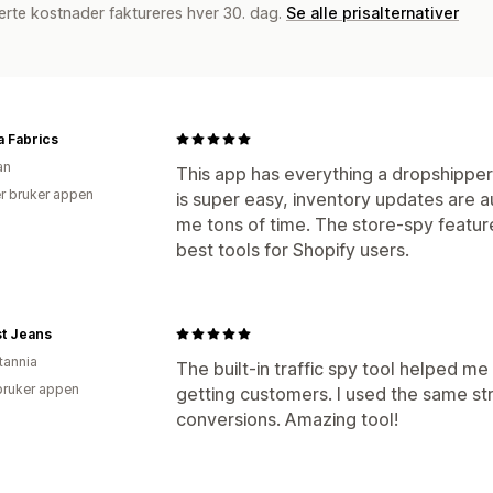
erte kostnader faktureres hver 30. dag.
Se alle prisalternativer
 Fabrics
an
This app has everything a dropshipper
r bruker appen
is super easy, inventory updates are a
me tons of time. The store-spy feature 
best tools for Shopify users.
st Jeans
tannia
The built-in traffic spy tool helped m
bruker appen
getting customers. I used the same st
conversions. Amazing tool!