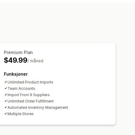
håndverk
Underholdning og medier
produkter
Kjæledyrprodukter
e
Bil og motor
Premium Plan
$49.99
/ måned
Funksjoner
Unlimited Product Imports
Team Accounts
Import From 9 Suppliers
Unlimited Order Fulfillment
Automated Inventory Management
Multiple Stores