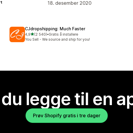
rt
18. desember 2020
CJdropshipping: Much Faster
av 5 stjerner
4,9
(2 540)
•
Gratis å installere
Totalt 2540 omtaler
You Sell - We source and ship for you!
 du legge til en 
Prøv Shopify gratis i tre dager