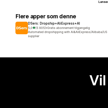
Lanse
Flere apper som denne
DSers: Dropship+AliExpress+AI
av 5 stjerner
5,0
(5 905)
•
Gratis abonnement tilgjengelig
Totalt 5905 omtaler
Automated dropshipping with AI&AliExpress/Alibaba/US
supplier
Vil