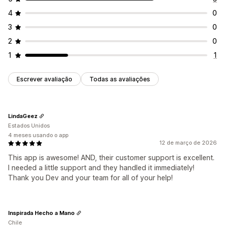
Copiar e colar
Seleção de texto
Imprimir tela
4
0
Clicar com o botão direito do mouse
3
0
Download da imagem
Salvar mensagem
Arraste e solte
2
0
Inspecionar elemento
Raspagem da Web
1
1
Ferramentas para desenvolvedores
Atalhos de teclado
Marcas-d'água
Alertas por e-mail
Escrever avaliação
Todas as avaliações
LindaGeez
Estados Unidos
4 meses usando o app
12 de março de 2026
This app is awesome! AND, their customer support is excellent.
I needed a little support and they handled it immediately!
Thank you Dev and your team for all of your help!
Inspirada Hecho a Mano
Chile