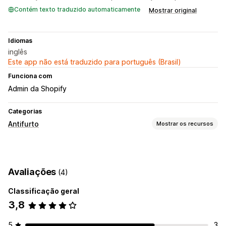
Contém texto traduzido automaticamente
Mostrar original
Idiomas
inglês
Este app não está traduzido para português (Brasil)
Funciona com
Admin da Shopify
Categorias
Antifurto
Mostrar os recursos
Ativos protegidos
Descrições dos produtos
Conteúdo do blog
Imagens
Avaliações
(4)
Texto
Ativos digitais
Dados da loja
Mais vendidos
Conteúdo para SEO
Dados de vendas
Dados de clientes
Classificação geral
Código do site
3,8
Ações bloqueadas
5
3