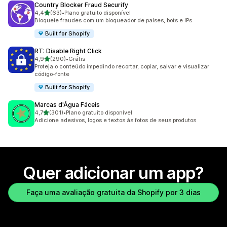
Country Blocker Fraud Securify
de 5 estrelas
4,4
(63)
•
Plano gratuito disponível
63 avaliações ao todo
Bloqueie fraudes com um bloqueador de países, bots e IPs
Built for Shopify
RT: Disable Right Click
de 5 estrelas
4,9
(290)
•
Grátis
290 avaliações ao todo
Proteja o conteúdo impedindo recortar, copiar, salvar e visualizar
código-fonte
Built for Shopify
Marcas d'Água Fáceis
de 5 estrelas
4,7
(301)
•
Plano gratuito disponível
301 avaliações ao todo
Adicione adesivos, logos e textos às fotos de seus produtos
Quer adicionar um app?
Faça uma avaliação gratuita da Shopify por 3 dias