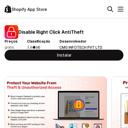
Shopify App Store
Disable Right Click AntiTheft
Preços
Classificação
Desenvolvedor
grátis
3,8
(4)
CMG INFOTECH PVT LTD
Instalar