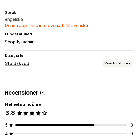
Språk
engelska
Denna app finns inte översatt till svenska
Fungerar med
Shopify-admin
Kategorier
Stöldskydd
Visa funktioner
Skyddade tillgångar
Produktbeskrivningar
Blogginnehåll
Bilder
Text
Recensioner
(4)
Digitala tillgångar
Datalagring
Bästsäljare
SEO-innehåll
Försäljningsdata
Kunddata
Webbplatskod
Helhetsomdöme
3,8
Blockerade åtgärder
Kopiera och klistra in
Texturval
Skriv ut skärm
5
3
Högerklicka
Nedladdning av bild
Sparande av bild
4
0
Dra och släpp
Inspektera element
Webbskrapning