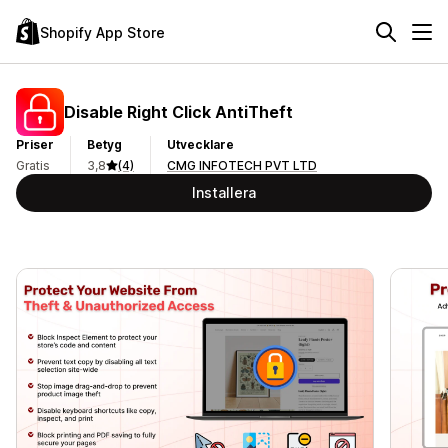
Shopify App Store
Disable Right Click AntiTheft
Priser
Betyg
Utvecklare
Gratis
3,8
(4)
CMG INFOTECH PVT LTD
Installera