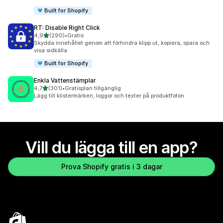
Built for Shopify
RT: Disable Right Click
av 5 stjärnor
4,9
(290)
•
Gratis
290 recensioner totalt
Skydda innehållet genom att förhindra klipp ut, kopiera, spara och
visa sidkälla
Built for Shopify
Enkla Vattenstämplar
av 5 stjärnor
4,7
(301)
•
Gratisplan tillgänglig
301 recensioner totalt
Lägg till klistermärken, loggor och texter på produktfoton
Vill du lägga till en app?
Prova Shopify gratis i 3 dagar