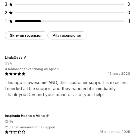
3
0
Utvecklarverktyg
Kortkommandon
Vattenstämplar
2
0
E-postaviseringar
1
1
Skriv en recension
Alla recensioner
LindaGeez
USA
4 månader användning av appen
12 mars 2026
This app is awesome! AND, their customer support is excellent.
I needed a little support and they handled it immediately!
Thank you Dev and your team for all of your help!
Inspirada Hecho a Mano
Chile
21 dagar användning av appen
15 december 2025