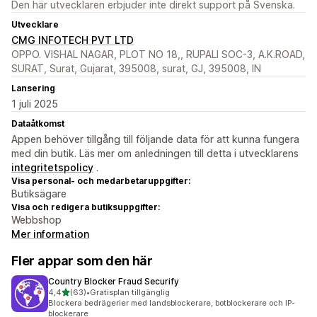
Den här utvecklaren erbjuder inte direkt support på Svenska.
Utvecklare
CMG INFOTECH PVT LTD
OPPO. VISHAL NAGAR, PLOT NO 18,, RUPALI SOC-3, A.K.ROAD,
SURAT, Surat, Gujarat, 395008, surat, GJ, 395008, IN
Lansering
1 juli 2025
Dataåtkomst
Appen behöver tillgång till följande data för att kunna fungera
med din butik. Läs mer om anledningen till detta i utvecklarens
integritetspolicy
.
Visa personal- och medarbetaruppgifter:
Butiksägare
Visa och redigera butiksuppgifter:
Webbshop
Mer information
Fler appar som den här
Country Blocker Fraud Securify
av 5 stjärnor
4,4
(63)
•
Gratisplan tillgänglig
63 recensioner totalt
Blockera bedrägerier med landsblockerare, botblockerare och IP-
blockerare