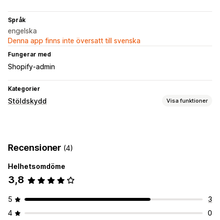
Språk
engelska
Denna app finns inte översatt till svenska
Fungerar med
Shopify-admin
Kategorier
Stöldskydd
Visa funktioner
Skyddade tillgångar
Produktbeskrivningar
Blogginnehåll
Bilder
Text
Recensioner
(4)
Digitala tillgångar
Datalagring
Bästsäljare
SEO-innehåll
Försäljningsdata
Kunddata
Webbplatskod
Helhetsomdöme
3,8
Blockerade åtgärder
Kopiera och klistra in
Texturval
Skriv ut skärm
5
3
Högerklicka
Nedladdning av bild
Sparande av bild
4
0
Dra och släpp
Inspektera element
Webbskrapning