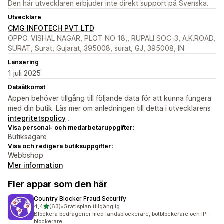
Den här utvecklaren erbjuder inte direkt support på Svenska.
Utvecklare
CMG INFOTECH PVT LTD
OPPO. VISHAL NAGAR, PLOT NO 18,, RUPALI SOC-3, A.K.ROAD,
SURAT, Surat, Gujarat, 395008, surat, GJ, 395008, IN
Lansering
1 juli 2025
Dataåtkomst
Appen behöver tillgång till följande data för att kunna fungera
med din butik. Läs mer om anledningen till detta i utvecklarens
integritetspolicy
.
Visa personal- och medarbetaruppgifter:
Butiksägare
Visa och redigera butiksuppgifter:
Webbshop
Mer information
Fler appar som den här
Country Blocker Fraud Securify
av 5 stjärnor
4,4
(63)
•
Gratisplan tillgänglig
63 recensioner totalt
Blockera bedrägerier med landsblockerare, botblockerare och IP-
blockerare