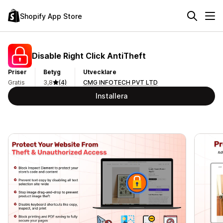
Shopify App Store
Disable Right Click AntiTheft
Priser
Betyg
Utvecklare
Gratis
3,8
(4)
CMG INFOTECH PVT LTD
Installera