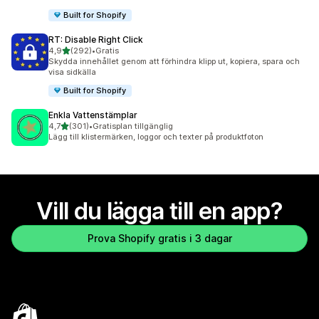
Built for Shopify
RT: Disable Right Click
av 5 stjärnor
4,9
(292)
•
Gratis
292 recensioner totalt
Skydda innehållet genom att förhindra klipp ut, kopiera, spara och
visa sidkälla
Built for Shopify
Enkla Vattenstämplar
av 5 stjärnor
4,7
(301)
•
Gratisplan tillgänglig
301 recensioner totalt
Lägg till klistermärken, loggor och texter på produktfoton
Vill du lägga till en app?
Prova Shopify gratis i 3 dagar