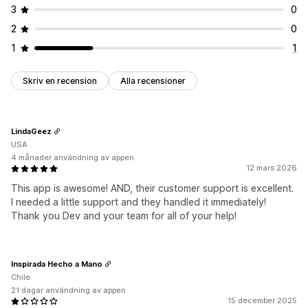
3
0
Utvecklarverktyg
Kortkommandon
Vattenstämplar
2
0
E-postaviseringar
1
1
Skriv en recension
Alla recensioner
LindaGeez
USA
4 månader användning av appen
12 mars 2026
This app is awesome! AND, their customer support is excellent.
I needed a little support and they handled it immediately!
Thank you Dev and your team for all of your help!
Inspirada Hecho a Mano
Chile
21 dagar användning av appen
15 december 2025