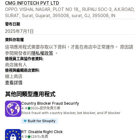
CMG INFOTECH PVT LTD
OPPO. VISHAL NAGAR, PLOT NO 18,, RUPALI SOC-3, A.K.ROAD,
SURAT, Surat, Gujarat, 395008, surat, GJ, 395008, IN
發布日期
2025年7月1日
資料存取權
這項應用程式需要存取以下資料，才能在商店中正常運作。 原因請
參閱開發者的
隱私權政策
。
檢視員工與協作者資料:
商店擁有人
檢視與編輯商店資料:
線上商店
查看詳情
其他同類型應用程式
Country Blocker Fraud Securify
滿分 5 顆星
4.4
(63)
•
提供免費方案
共有 63 則評價
Block fraud with country blocker, bot blocker, and IP blocker
Built for Shopify
RT: Disable Right Click
滿分 5 顆星
4.9
(291)
•
免費
共有 291 則評價