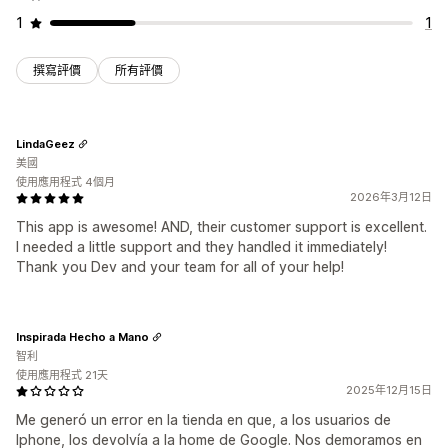
1
1
撰寫評價
所有評價
LindaGeez
美國
使用應用程式 4個月
2026年3月12日
This app is awesome! AND, their customer support is excellent.
I needed a little support and they handled it immediately!
Thank you Dev and your team for all of your help!
Inspirada Hecho a Mano
智利
使用應用程式 21天
2025年12月15日
Me generó un error en la tienda en que, a los usuarios de
Iphone, los devolvía a la home de Google. Nos demoramos en