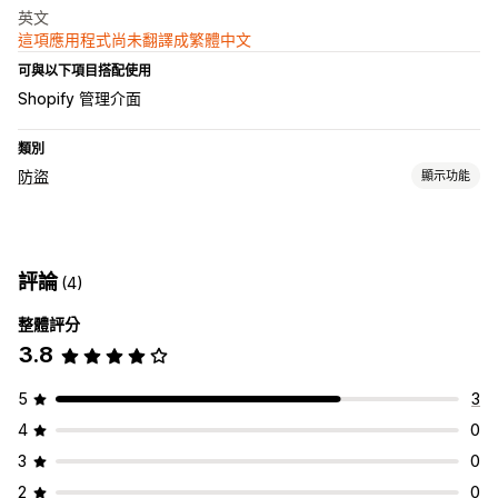
英文
這項應用程式尚未翻譯成繁體中文
可與以下項目搭配使用
Shopify 管理介面
類別
防盜
顯示功能
保護資產
產品說明
網誌內容
圖片
文字
數位資產
商店資料
暢銷商品
評論
(4)
SEO 內容
銷售資料
顧客資料
網站程式碼
整體評分
封鎖操作
3.8
複製和貼上
選取文字
螢幕截圖
右鍵
下載圖片
儲存圖片
隨意拖放
檢查元素
網頁抓取
開發人員工具
鍵盤快速鍵
浮水印
5
3
電子郵件提示
4
0
3
0
2
0