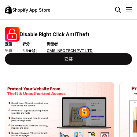
Shopify App Store
Disable Right Click AntiTheft
定價
評分
開發者
免費
3.8
(4)
CMG INFOTECH PVT LTD
安裝