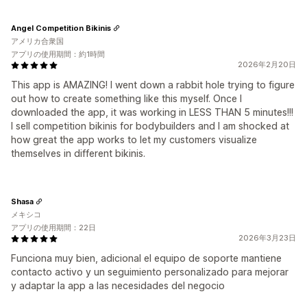
Angel Competition Bikinis
アメリカ合衆国
アプリの使用期間：約1時間
2026年2月20日
This app is AMAZING! I went down a rabbit hole trying to figure
out how to create something like this myself. Once I
downloaded the app, it was working in LESS THAN 5 minutes!!!
I sell competition bikinis for bodybuilders and I am shocked at
how great the app works to let my customers visualize
themselves in different bikinis.
Shasa
メキシコ
アプリの使用期間：22日
2026年3月23日
Funciona muy bien, adicional el equipo de soporte mantiene
contacto activo y un seguimiento personalizado para mejorar
y adaptar la app a las necesidades del negocio