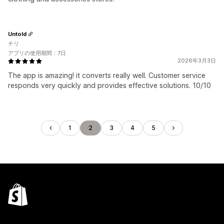
Untold
チリ
アプリの使用期間：7日
2026年3月3日
The app is amazing! it converts really well. Customer service
responds very quickly and provides effective solutions. 10/10
1
2
3
4
5