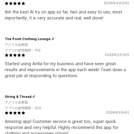
2026年4月23日
tbh the best AI try on app so far, fast and easy to ues, most
importantly, it is very accurate and real. well done!
The Point Clothing Lounge
アメリカ合衆国
アプリの使用期間：11日
2026年3月12日
Started using Antla for my business and have seen great
results and improvements in the app each week! Team does a
great job at responding to questions.
String & Thread
アメリカ合衆国
アプリの使用期間：12日
2026年3月4日
Amazing app! Customer service is great too, super quick
response and very helpful. Highly recommend this app for
clothing and accessories stores!