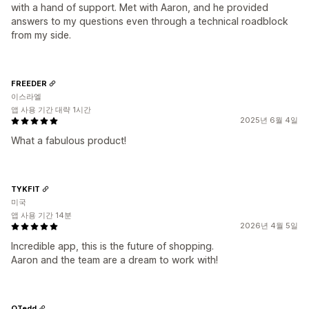
with a hand of support. Met with Aaron, and he provided
answers to my questions even through a technical roadblock
from my side.
FREEDER
이스라엘
앱 사용 기간 대략 1시간
2025년 6월 4일
What a fabulous product!
TYKFIT
미국
앱 사용 기간 14분
2026년 4월 5일
Incredible app, this is the future of shopping.
Aaron and the team are a dream to work with!
OTedd