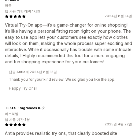
영국
앱 사용 기간 대략 1시간
2024년 8월 14일
Virtual Try-On app—it’s a game-changer for online shopping!
It’s like having a personal fitting room right on your phone. The
easy to use app lets your customers see exactly how clothes
will look on them, making the whole process super exciting and
interactive. While it occasionally has trouble with some intricate
details, I Highly recommended this tool for a more engaging
and fun shopping experience for your customers!
답글 Antla개 2024년 8월 15일
Thank you for your kind review! We so glad you like the app.
Happy Try Ons!
TEKES Fragrances IL
이스라엘
앱 사용 기간 3분
2025년 4월 22일
Antla provides realistic try ons, that clearly boosted site