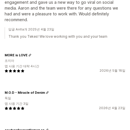
engagement and gave us a new way to go viral on social
media. Aaron and the team were there for any questions we
had and were a pleasure to work with. Would definitely
recommend.
답글 Antla개 2025년 4월 23일
Thank you Tekes! We love working with you and your team
MORE is LOVE
조지아
앱 사용 기간 대략 4시간
2026년 5월 18일
M.O.D - Miracle of Denim
독일
앱 사용 기간 3일
2026년 4월 23일
coutureforgentlemen.ro