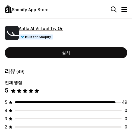
Shopify App Store
Antla AI Virtual Try On
Built for Shopify
설치
리뷰
(49)
전체 평점
5
5
49
4
0
3
0
2
0