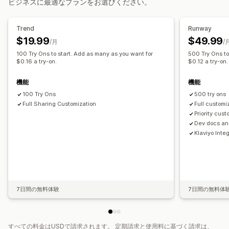
ビジネスに最適なプランをお選びください。
Trend
Runway
$19.99
$49.99
/月
/
100 Try Ons to start. Add as many as you want for
500 Try Ons to
$0.16 a try-on.
$0.12 a try-on.
機能
機能
100 Try Ons
500 try ons
Full Sharing Customization
Full customi
Priority cus
Dev docs an
Klaviyo Inte
7日間の無料体験
7日間の無料体
すべての料金はUSDで請求されます。 定期請求と使用料に基づく請求は、