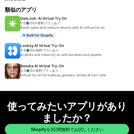
類似のアプリ
GenLook: AI Virtual Try On
5つ星中
5.0
(35)
•
無料プランあり
合計レビュー数：35件
Boost sales and reduce returns with AI virtual try-on.
Built for Shopify
Looksy AI Virtual Try‑On
5つ星中
4.6
(6)
•
無料プランあり
合計レビュー数：6件
AI photo and video try-on with bundles and upsells
Banuba AI Virtual Try‑On
5つ星中
4.0
(5)
•
無料プランあり
合計レビュー数：5件
Virtual try-on for makeup, glasses, lenses & hair color
使ってみたいアプリがあり
ましたか？
Shopifyを3日間無料でお試しください