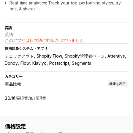
Real-time analytics: Track your top-performing styles, try-
ons, & shares
言語
英語
このアプリは日本語に翻訳されていません
連携対象システム・アプリ
チェックアウト
Shopify Flow
Shopify管理者ページ
Attentive
Dondy
Flow
Klaviyo
Postscript
Segments
カテゴリー
商品比較
機能を表示
比較ツール
3D/拡張現実/仮想現実
ポップアップ
サイズ表
バーチャル試着
バリエーション
おすすめ
画像
表示オプション
価格設定
色とフォント
テンプレート
商品ページ
モバイル対応