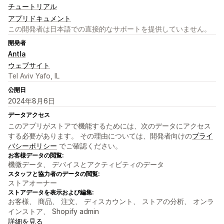
チュートリアル
アプリドキュメント
この開発者は日本語での直接的なサポートを提供していません。
開発者
Antla
ウェブサイト
Tel Aviv Yafo, IL
公開日
2024年8月6日
データアクセス
このアプリがストアで機能するためには、次のデータにアクセス
する必要があります。 その理由については、開発者向けの
プライ
バシーポリシー
でご確認ください。
お客様データの閲覧:
機微データ、 デバイスとアクティビティのデータ
スタッフと協力者のデータの閲覧:
ストアオーナー
ストアデータを表示および編集:
お客様、 商品、 注文、 ディスカウント、 ストアの分析、 オンラ
インストア、 Shopify admin
詳細を見る