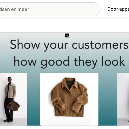
Door apps
ij met uitgelichte afbeeldingen