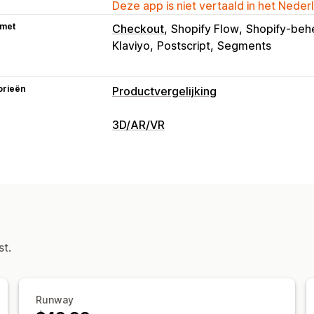
Deze app is niet vertaald in het Neder
 met
Checkout
Shopify Flow
Shopify-beh
Klaviyo
Postscript
Segments
orieën
Productvergelijking
Vergelijkingstools
3D/AR/VR
Pop-ups
Maattabellen
Virtueel uitp
Afbeeldingen
Weergaveopties
Kleur en lettertype
Templates
Produ
st.
Runway