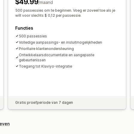
$49.99
/maand
500 passessies om te beginnen. Voeg er zoveel toe als je
wilt voor slechts $ 0,12 per passessie.
Functies
500 passessies
Volledige aanpassings- en insluitmogelijkheden
Prioritaire klantenondersteuning
Ontwikkelaarsdocumentatie en aangepaste
gebeurtenissen
Toegang tot Klaviyo-integratie
Gratis proefperiode van 7 dagen
geven