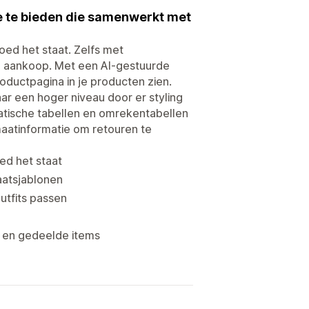
e te bieden die samenwerkt met
oed het staat. Zelfs met
n aankoop. Met een AI-gestuurde
oductpagina in je producten zien.
ar een hoger niveau door er styling
statische tabellen en omrekentabellen
aatinformatie om retouren te
ed het staat
atsjablonen
utfits passen
es en gedeelde items