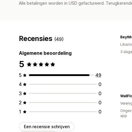
Alle betalingen worden in USD gefactureerd. Terugkeren
Recensies
BeytM
(49)
Liban
3 dage
Algemene beoordeling
5
5
49
4
0
3
0
WallF
2
0
Vereni
Ongeve
1
0
app
Een recensie schrijven