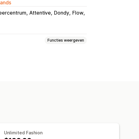
lands
eercentrum
Attentive
Dondy
Flow
Functies weergeven
roberen
Varianten
Aanbevelingen
ctpagina
Mobiel responsief
Unlimited Fashion