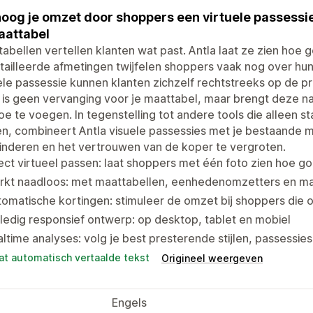
oog je omzet door shoppers een virtuele passessi
aattabel
abellen vertellen klanten wat past. Antla laat ze zien hoe g
ailleerde afmetingen twijfelen shoppers vaak nog over hu
ele passessie kunnen klanten zichzelf rechtstreeks op de pr
 is geen vervanging voor je maattabel, maar brengt deze na
oe te voegen. In tegenstelling tot andere tools die alleen 
n, combineert Antla visuele passessies met je bestaande m
inderen en het vertrouwen van de koper te vergroten.
ect virtueel passen: laat shoppers met één foto zien hoe go
rkt naadloos: met maattabellen, eenhedenomzetters en ma
omatische kortingen: stimuleer de omzet bij shoppers die o
ledig responsief ontwerp: op desktop, tablet en mobiel
ltime analyses: volg je best presterende stijlen, passessi
at automatisch vertaalde tekst
Origineel weergeven
Engels