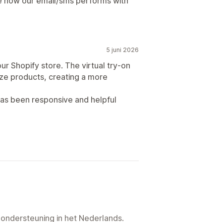
see how our email/sms performs with
5 juni 2026
ur Shopify store. The virtual try-on
ize products, creating a more
has been responsive and helpful
 ondersteuning in het Nederlands.