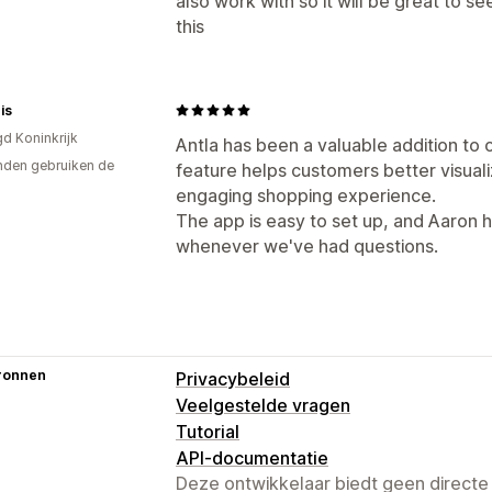
also work with so it will be great to 
this
is
gd Koninkrijk
Antla has been a valuable addition to o
den gebruiken de
feature helps customers better visual
engaging shopping experience.
The app is easy to set up, and Aaron 
whenever we've had questions.
ronnen
Privacybeleid
Veelgestelde vragen
Tutorial
API-documentatie
Deze ontwikkelaar biedt geen directe