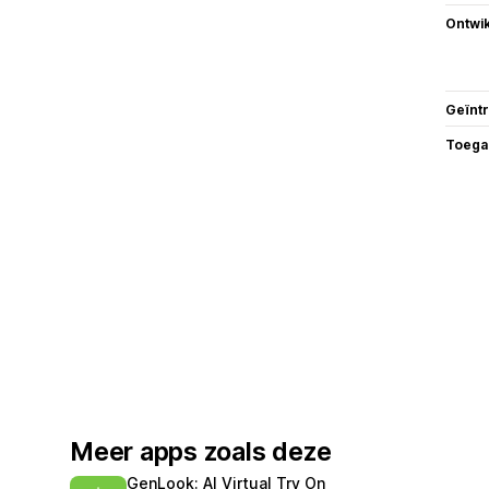
Ontwik
Geïnt
Toega
Meer apps zoals deze
GenLook: AI Virtual Try On