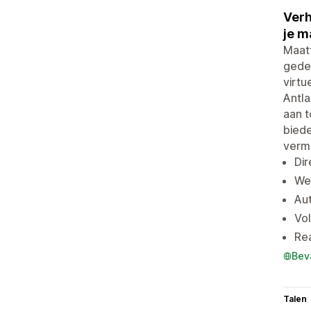
Verh
je m
Maatt
gedet
virtu
Antla
aan t
biede
verm
Dir
We
Aut
Vol
Rea
Bev
Talen