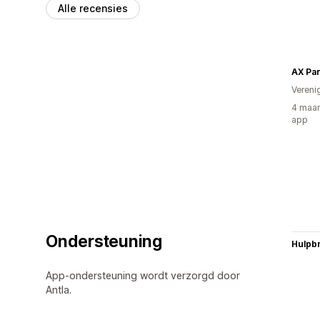
Alle recensies
AX Par
Vereni
4 maan
app
Ondersteuning
Hulpb
App-ondersteuning wordt verzorgd door
Antla.