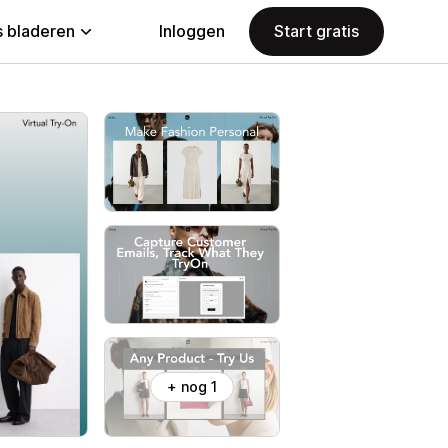
 bladeren
Inloggen
Start gratis
+ nog 1