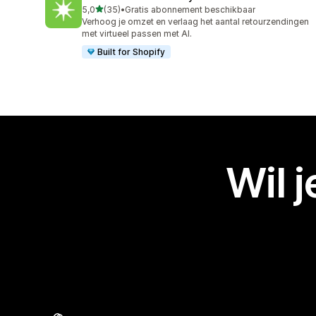
van 5 sterren
5,0
(35)
•
Gratis abonnement beschikbaar
35 recensies in totaal
Verhoog je omzet en verlaag het aantal retourzendingen
met virtueel passen met AI.
Built for Shopify
Wil 