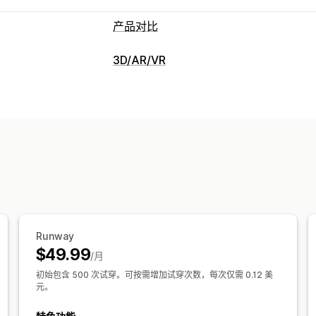
产品对比
对比工具
3D/AR/VR
弹出窗口
尺码表
虚拟试穿
多属性
建
展示选项
颜色和字体
模板
产品页面
自动适应移
Runway
$49.99
/月
初始包含 500 次试穿。可按需增加试穿次数，每次仅需 0.12 美
元。