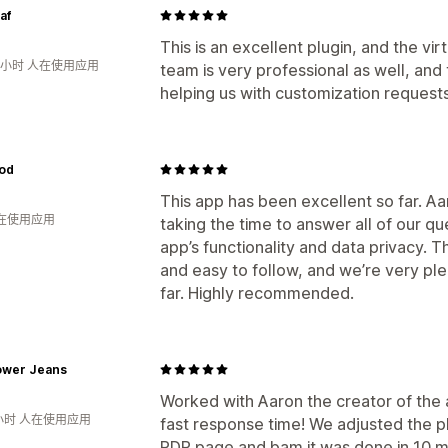
af
This is an excellent plugin, and the vi
3小时 人在使用应用
team is very professional as well, and
helping us with customization requests
od
This app has been excellent so far. Aa
人在使用应用
taking the time to answer all of our qu
app’s functionality and data privacy. 
and easy to follow, and we’re very pl
far. Highly recommended.
lower Jeans
Worked with Aaron the creator of the a
小时 人在使用应用
fast response time! We adjusted the pl
PDP page and bam it was done in 10 mi