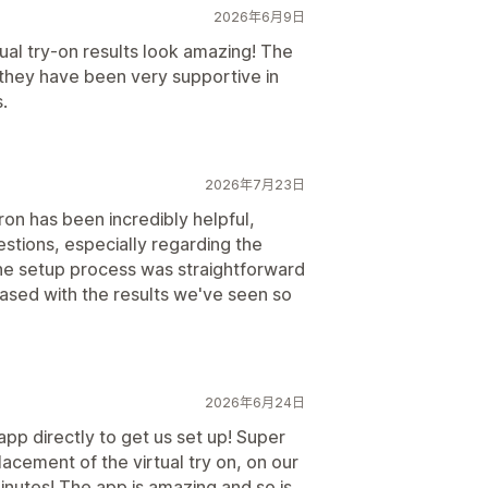
2026年6月9日
rtual try-on results look amazing! The
 they have been very supportive in
.
2026年7月23日
ron has been incredibly helpful,
estions, especially regarding the
The setup process was straightforward
eased with the results we've seen so
2026年6月24日
pp directly to get us set up! Super
acement of the virtual try on, on our
nutes! The app is amazing and so is