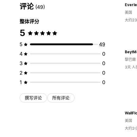
评论
Everle
(49)
美国
大约2
整体评分
5
5
49
BeytM
4
0
黎巴嫩
3
0
3天 
2
0
1
0
撰写评论
所有评论
WallF
美国
大约2