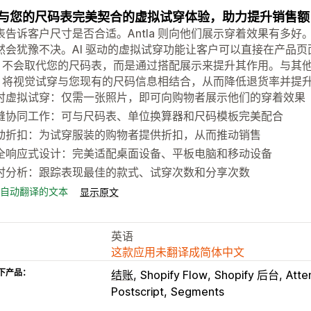
与您的尺码表完美契合的虚拟试穿体验，助力提升销售额
表告诉客户尺寸是否合适。Antla 则向他们展示穿着效果有多好
然会犹豫不决。AI 驱动的虚拟试穿功能让客户可以直接在产品
tla 不会取代您的尺码表，而是通过搭配展示来提升其作用。与
tla 将视觉试穿与您现有的尺码信息相结合，从而降低退货率并提
时虚拟试穿：仅需一张照片，即可向购物者展示他们的穿着效果
缝协同工作：可与尺码表、单位换算器和尺码模板完美配合
动折扣：为试穿服装的购物者提供折扣，从而推动销售
全响应式设计：完美适配桌面设备、平板电脑和移动设备
时分析：跟踪表现最佳的款式、试穿次数和分享次数
自动翻译的文本
显示原文
英语
这款应用未翻译成简体中文
下产品：
结账
Shopify Flow
Shopify 后台
Atte
Postscript
Segments