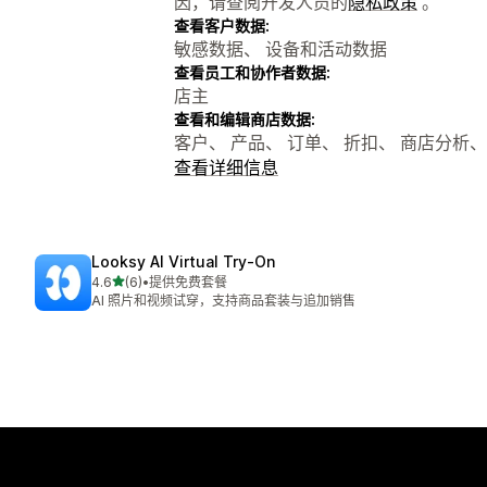
因，请查阅开发人员的
隐私政策
。
查看客户数据:
敏感数据、 设备和活动数据
查看员工和协作者数据:
店主
查看和编辑商店数据:
客户、 产品、 订单、 折扣、 商店分析、 在
查看详细信息
Looksy AI Virtual Try‑On
星（满分 5 星）
4.6
(6)
•
提供免费套餐
总共 6 条评论
AI 照片和视频试穿，支持商品套装与追加销售