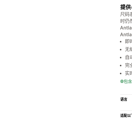
提供
尺码
时仍
An
An
即
无
自
完
实
包含
语言
适配以