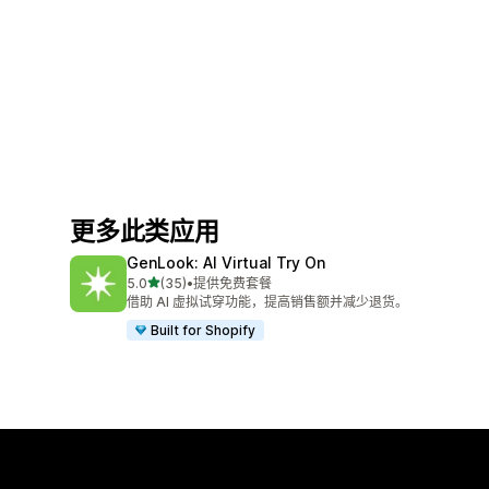
更多此类应用
GenLook: AI Virtual Try On
星（满分 5 星）
5.0
(35)
•
提供免费套餐
总共 35 条评论
借助 AI 虚拟试穿功能，提高销售额并减少退货。
Built for Shopify