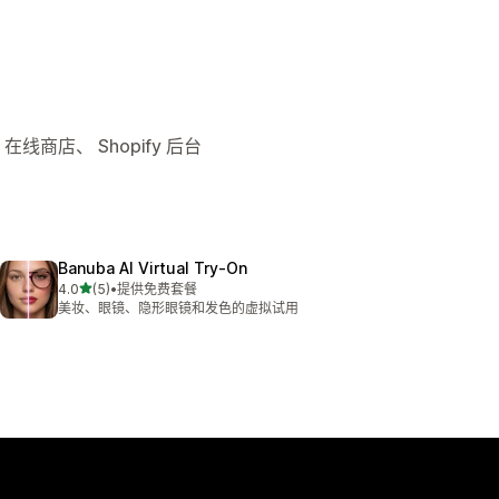
线商店、 Shopify 后台
Banuba AI Virtual Try‑On
星（满分 5 星）
4.0
(5)
•
提供免费套餐
总共 5 条评论
美妆、眼镜、隐形眼镜和发色的虚拟试用