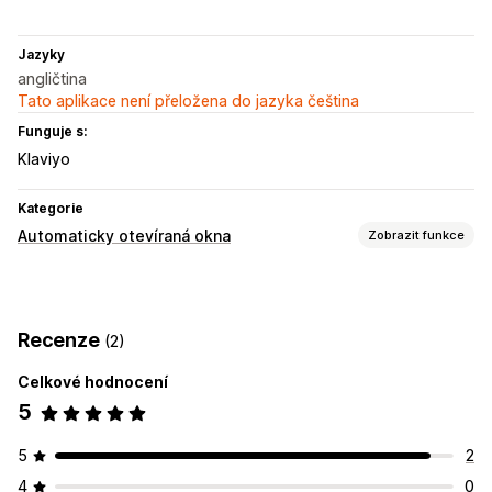
Jazyky
angličtina
Tato aplikace není přeložena do jazyka čeština
Funguje s:
Klaviyo
Kategorie
Automaticky otevíraná okna
Zobrazit funkce
Typy automaticky otevíraných oken
Automaticky otevíraná okna pro prodej
Recenze
(2)
Automaticky otevíraná okna pro e-maily
Důvod opuštění stránky
Slevy
Roztočit kolo
Novinky
Celkové hodnocení
Formuláře
Bannery
Oznámení
5
Automaticky otevíraná okna s upozorněním
5
2
Vlastní automaticky otevíraná okna
4
0