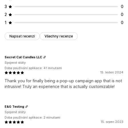
Správa automaticky otevíraných oken
3
0
Nástroj Editor
Vlastní písma
2
0
Seznam pro shromažďování souhlasu s doručováním e-
mailů
1
0
Kampaně
Spouštěče a pravidla
Napsat recenzi
Všechny recenze
Secret Cat Candles LLC
Spojené státy
Doba používání aplikace: 41 minutami
15. leden 2024
Thank you for finally being a pop-up campaign app that is not
intrusive! Truly an experience that is actually customizable!
E&G Testing
Spojené státy
Doba používání aplikace: 2 minutami
15. srpen 2023