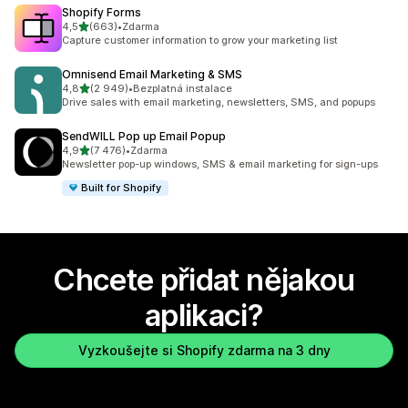
Shopify Forms
z 5 hvězd
4,5
(663)
•
Zdarma
Celkový počet recenzí: 663
Capture customer information to grow your marketing list
Omnisend Email Marketing & SMS
z 5 hvězd
4,8
(2 949)
•
Bezplatná instalace
Celkový počet recenzí: 2949
Drive sales with email marketing, newsletters, SMS, and popups
SendWILL Pop up Email Popup
z 5 hvězd
4,9
(7 476)
•
Zdarma
Celkový počet recenzí: 7476
Newsletter pop-up windows, SMS & email marketing for sign-ups
Built for Shopify
Chcete přidat nějakou
aplikaci?
Vyzkoušejte si Shopify zdarma na 3 dny