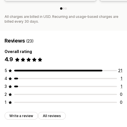
All charges are billed in USD. Recurring and usage-based charges are
billed every 30 days.
Reviews
(23)
Overall rating
4.9
5
21
4
1
3
1
2
0
1
0
Write a review
All reviews