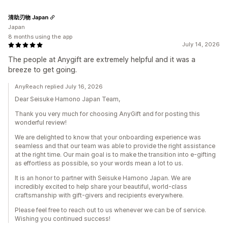
清助刃物 Japan
Japan
8 months using the app
July 14, 2026
The people at Anygift are extremely helpful and it was a
breeze to get going.
AnyReach replied July 16, 2026
Dear Seisuke Hamono Japan Team,
Thank you very much for choosing AnyGift and for posting this
wonderful review!
We are delighted to know that your onboarding experience was
seamless and that our team was able to provide the right assistance
at the right time. Our main goal is to make the transition into e-gifting
as effortless as possible, so your words mean a lot to us.
It is an honor to partner with Seisuke Hamono Japan. We are
incredibly excited to help share your beautiful, world-class
craftsmanship with gift-givers and recipients everywhere.
Please feel free to reach out to us whenever we can be of service.
Wishing you continued success!