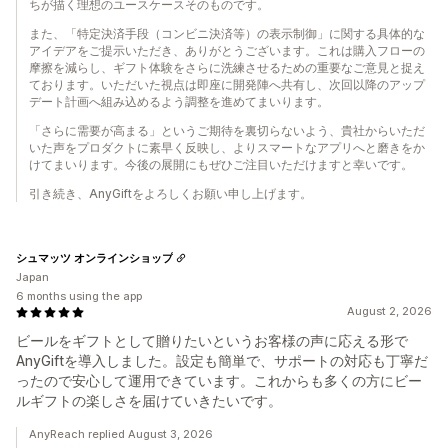
ちが描く理想のユースケースそのものです。
また、「特定決済手段（コンビニ決済等）の表示制御」に関する具体的な
アイデアをご提示いただき、ありがとうございます。これは購入フローの
摩擦を減らし、ギフト体験をさらに洗練させるための重要なご意見と捉え
ております。いただいた視点は即座に開発陣へ共有し、次回以降のアップ
デート計画へ組み込めるよう調整を進めてまいります。
「さらに需要が高まる」というご期待を裏切らないよう、貴社からいただ
いた声をプロダクトに素早く反映し、よりスマートなアプリへと磨きをか
けてまいります。今後の展開にもぜひご注目いただけますと幸いです。
引き続き、AnyGiftをよろしくお願い申し上げます。
シュマッツ オンラインショップ
Japan
6 months using the app
August 2, 2026
ビールをギフトとして贈りたいというお客様の声に応える形で
AnyGiftを導入しました。設定も簡単で、サポートの対応も丁寧だ
ったので安心して運用できています。これからも多くの方にビー
ルギフトの楽しさを届けていきたいです。
AnyReach replied August 3, 2026