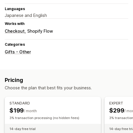
Languages
Japanese and English
Works with
Checkout
Shopify Flow
Categories
Gifts - Other
Pricing
Choose the plan that best fits your business.
STANDARD
EXPERT
$199
$299
/ month
/ mo
3% transaction processing (no hidden fees)
3% transaction
14-day free trial
14-day free tri