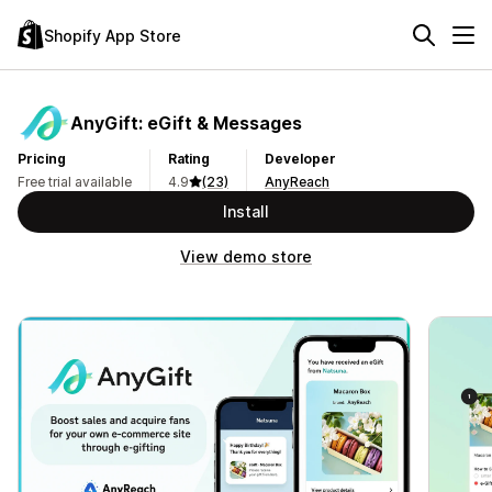
Shopify App Store
AnyGift: eGift & Messages
Pricing
Rating
Developer
Free trial available
4.9
(23)
AnyReach
Install
View demo store