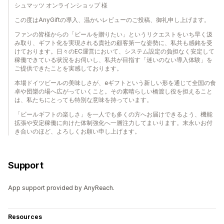
シュマッツ オンラインショップ 様
この度はAnyGiftの導入、温かいレビューのご投稿、御礼申し上げます。
ファンの皆様からの「ビールを贈りたい」というリクエストをいち早く汲
み取り、ギフト化を実現される貴社の顧客第一な姿勢に、私共も感銘を受
けております。日々のEC運営において、システム設定の負担なく安定して
稼働できている状況をお伺いし、私共が目指す「迷いのない導入体験」を
ご提供できたことを実感しております。
本場ドイツビールの美味しさが、eギフトという新しい形を通じて全国の食
卓や団欒の場へ広がっていくこと。その素晴らしい橋渡し役を担えること
は、私たちにとっても特別な意味を持っています。
「ビールギフトの楽しさ」を一人でも多くの方へお届けできるよう、機能
拡張や安定稼働に向けた体制強化へ一層注力してまいります。末永いお付
き合いのほど、よろしくお願い申し上げます。
Support
App support provided by AnyReach.
Resources