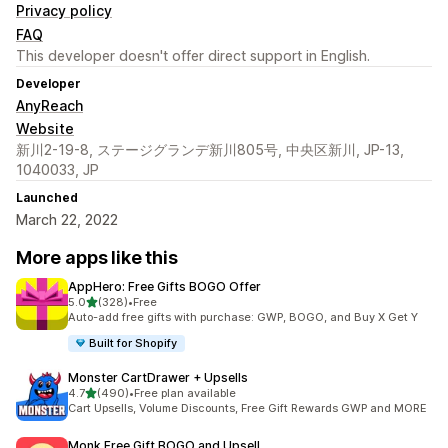
Privacy policy
FAQ
This developer doesn't offer direct support in English.
Developer
AnyReach
Website
新川2-19-8, ステージグランデ新川805号, 中央区新川, JP-13,
1040033, JP
Launched
March 22, 2022
More apps like this
AppHero: Free Gifts BOGO Offer
out of 5 stars
5.0
(328)
•
Free
328 total reviews
Auto-add free gifts with purchase: GWP, BOGO, and Buy X Get Y
Built for Shopify
Monster CartDrawer + Upsells
out of 5 stars
4.7
(490)
•
Free plan available
490 total reviews
Cart Upsells, Volume Discounts, Free Gift Rewards GWP and MORE
Monk Free Gift BOGO and Upsell