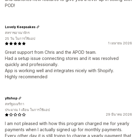
POD!
Lovely Keepsakes
สหราชอาณาจักร
25 วัน ในการใช้แอป
1 เมษายน 2026
Great support from Chris and the APOD team.
Had a setup issue connecting stores and it was resolved
quickly and professionally.
App is working well and integrates nicely with Shopify.
Highly recommended
yltshop
สหรัฐอเมริกา
ประมาณ 1 เดือน ในการใช้แอป
29 มีนาคม 2026
I am not pleased with how this program charged me for yearly
payments when I actually signed up for monthly payments.
Every other day it is still trying to charge a yearly payment that