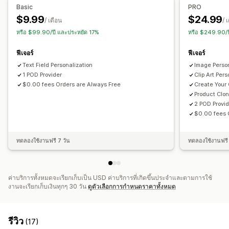
เครื่องประดับ
สินค้าสำหรับสัตว์เลี้ยง
ศิลปะบนผนัง
Basic
PRO
เป็นมิตรกับสิ่งแวดล้อม
ออร์แกนิก
$9.99
$24.99
/ เดือน
/ 
หรือ $99.90/ปี และประหยัด 17%
หรือ $249.90/ป
ฟีเจอร์
ฟีเจอร์
Text Field Personalization
Image Person
1 POD Provider
Clip Art Pers
$0.00 fees Orders are Always Free
Create Your
Product Clo
2 POD Provi
$0.00 fees 
ทดลองใช้งานฟรี 7 วัน
ทดลองใช้งานฟรี 
ค่าบริการทั้งหมดจะเรียกเก็บเป็น USD ค่าบริการที่เกิดขึ้นประจำและตามการใช้
งานจะเรียกเก็บเงินทุกๆ 30 วัน
ดูตัวเลือกการกำหนดราคาทั้งหมด
รีวิว
(17)