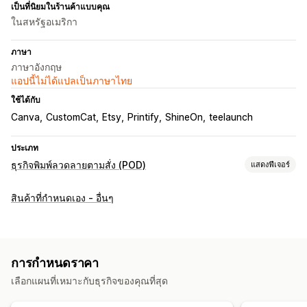
เป็นที่นิยมในร้านค้าแบบคุณ
ในสหรัฐอเมริกา
ภาษา
ภาษาอังกฤษ
แอปนี้ไม่ได้แปลเป็นภาษาไทย
ใช้ได้กับ
Canva
CustomCat
Etsy
Printify
ShineOn
teelaunch
ประเภท
ธุรกิจพิมพ์ลวดลายตามสั่ง (POD)
แสดงฟีเจอร์
การปรับแต่งสินค้า
สินค้าที่กำหนดเอง - อื่นๆ
เครื่องมือออกแบบ
เครื่องมือสร้างม็อคอัป
การปรับแต่งให้เหมาะกับบุคคล
เทมเพลตที่กำหนดเอง
สินค้า
การกำหนดราคา
พิมพ์ลายทั้งตัว
กระเป๋า
ผ้าห่ม
เครื่องแต่งกาย
งานปัก
หมวก
เลือกแผนที่เหมาะกับธุรกิจของคุณที่สุด
แก้วน้ำ
ของขวัญวันหยุด
ของตกแต่งบ้าน
งานฝีมือจากเลเซอร์