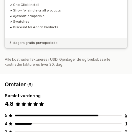
One Click Install
Show for single or all products
Ajaxcart compatible
Swatches
Discount for Addon Products
3-dagers gratis prøveperiode
Alle kostnader faktureres i USD. Gjentagende og bruksbaserte
kostnader faktureres hver 30. dag.
Omtaler
(6)
Samlet vurdering
4.8
5
5
4
1
3
0