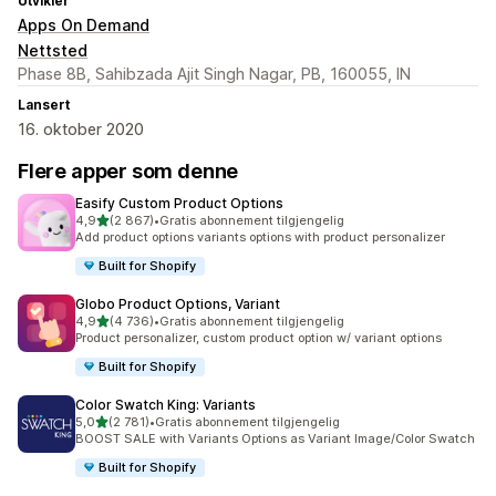
Utvikler
Apps On Demand
Nettsted
Phase 8B, Sahibzada Ajit Singh Nagar, PB, 160055, IN
Lansert
16. oktober 2020
Flere apper som denne
Easify Custom Product Options
av 5 stjerner
4,9
(2 867)
•
Gratis abonnement tilgjengelig
Totalt 2867 omtaler
Add product options variants options with product personalizer
Built for Shopify
Globo Product Options, Variant
av 5 stjerner
4,9
(4 736)
•
Gratis abonnement tilgjengelig
Totalt 4736 omtaler
Product personalizer, custom product option w/ variant options
Built for Shopify
Color Swatch King: Variants
av 5 stjerner
5,0
(2 781)
•
Gratis abonnement tilgjengelig
Totalt 2781 omtaler
BOOST SALE with Variants Options as Variant Image/Color Swatch
Built for Shopify