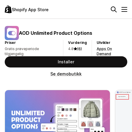
Shopify App Store
AOD Unlimited Product Options
Priser
Vurdering
Utvikler
Gratis prøveperiode
4.8
(6)
Apps On
tilgjengelig
Demand
Installer
Se demobutikk