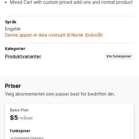
Mixed Cart with custom priced add-ons and normal product
Språk
Engelsk
Denne appen er ikke oversatt til Norsk (bokmål)
Kategorier
Produktvarianter
Vis funksjoner
Tilpasning
Avmerkingsboks
Fargekart
Betinget logikk
Datoer
Priser
Rullegardinmenyer
Filopplasting
Radioknapper
Velg abonnementet som passer best for bedriften din.
Tilpasset tekst
Tilpasset CSS
Tilpasset HTML
Variantvisning
Basic Plan
Priser
$5
/ måned
Tilpasset prissetting
Rabattalternativer
Funksjoner
Unlimited Options