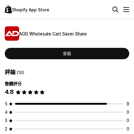
Shopify App Store
AOD Wholesale Cart Saver Share
安裝
評論
(10)
整體評分
4.8
5
9
4
0
3
0
2
0