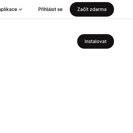
aplikace
Přihlásit se
Začít zdarma
Instalovat