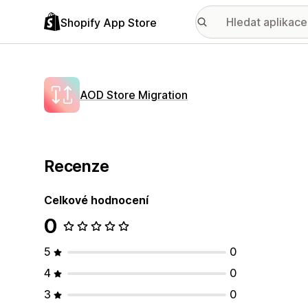
Shopify App Store
AOD Store Migration
Recenze
Celkové hodnocení
0
5
0
4
0
3
0