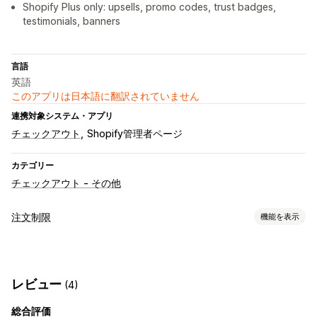
Shopify Plus only: upsells, promo codes, trust badges,
testimonials, banners
言語
英語
このアプリは日本語に翻訳されていません
連携対象システム・アプリ
チェックアウト
Shopify管理者ページ
カテゴリー
チェックアウト - その他
注文制限
機能を表示
制限ルール
カートベース
最大数量
最小数量
顧客タグ
ジオロケーション
レビュー
(4)
決済方法
配送方法
総合評価
通知設定