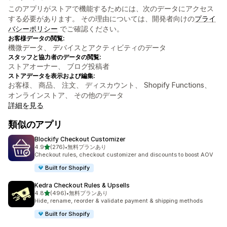
このアプリがストアで機能するためには、次のデータにアクセス
する必要があります。 その理由については、開発者向けの
プライ
バシーポリシー
でご確認ください。
お客様データの閲覧:
機微データ、 デバイスとアクティビティのデータ
スタッフと協力者のデータの閲覧:
ストアオーナー、 ブログ投稿者
ストアデータを表示および編集:
お客様、 商品、 注文、 ディスカウント、 Shopify Functions、
オンラインストア、 その他のデータ
詳細を見る
類似のアプリ
Blockify Checkout Customizer
5つ星中
4.9
(276)
•
無料プランあり
合計レビュー数：276件
Checkout rules, checkout customizer and discounts to boost AOV
Built for Shopify
Kedra Checkout Rules & Upsells
5つ星中
4.8
(496)
•
無料プランあり
合計レビュー数：496件
Hide, rename, reorder & validate payment & shipping methods
Built for Shopify