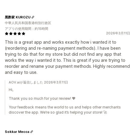
黑酢家 KUROZU
中華人民共和国香港特別行政区
アプリの使用期間：約15時間
2026年3月11日
This is a great app and works exactly how i wanted it to
(reordering and re-naming payment methods). I have been
trying to do that for my store but did not find any app that
works the way i wanted it to. This is great if you are trying to
reorder and rename your payment methods. Highly recommend
and easy to use.
AOV.aiが返信しました 2026年3月11日
Hi,
Thank you so much for your review! 💖
Your feedback means the world to us and helps other merchants
discover the app. We’re so glad it’s helping your store! 🚀
Sokkar Mecca