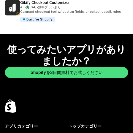
Qikify Checkout Customizer
5つ星中
4.8
(64)
•
無料プランあり
合計レビュー数：64件
Compact checkout tool w/ custom fields, checkout upsell, rules
Built for Shopify
使ってみたいアプリがあり
ましたか？
Shopifyを3日間無料でお試しください
アプリカテゴリー
トップカテゴリー