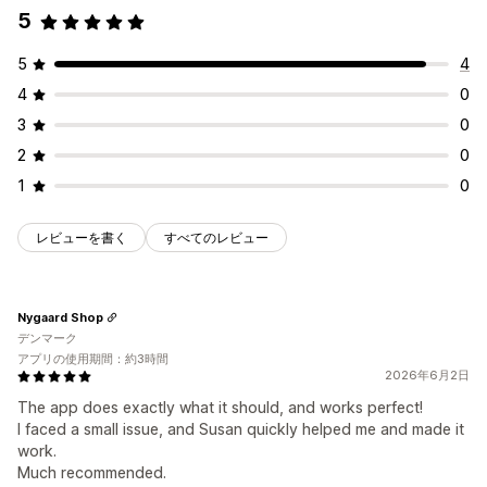
5
チェックアウトアラート
カスタムメッセージ
5
4
4
0
3
0
2
0
1
0
レビューを書く
すべてのレビュー
Nygaard Shop
デンマーク
アプリの使用期間：約3時間
2026年6月2日
The app does exactly what it should, and works perfect!
I faced a small issue, and Susan quickly helped me and made it
work.
Much recommended.