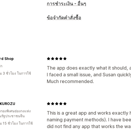
การชำระเงิน - อื่นๆ
ข้อจำกัดคำสั่งซื้อ
กฎการจำกัด
ตามตะกร้าสินค้า
ปริมาณสูงสุด
ปริมาณข
ตำแหน่งทางภูมิศาสตร์
วิธีการชำระเงิน
การตั้งค่าการแจ้งเตือน
rd Shop
์ก
แอปการชำระเงิน
ข้อความที่กำหนดเอง
The app does exactly what it should, 
 3 ชั่วโมง ในการใช้
I faced a small issue, and Susan quic
Much recommended.
KUROZU
รองพิเศษฮ่องกงแห่ง
This is a great app and works exactly 
รัฐประชาชนจีน
naming payment methods). I have been 
 15 ชั่วโมง ในการใช้
did not find any app that works the way 