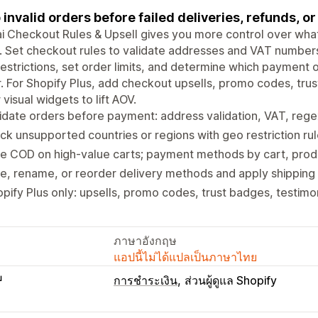
 invalid orders before failed deliveries, refunds, or
i Checkout Rules & Upsell gives you more control over wh
 Set checkout rules to validate addresses and VAT number
estrictions, set order limits, and determine which payment
. For Shopify Plus, add checkout upsells, promo codes, trus
 visual widgets to lift AOV.
idate orders before payment: address validation, VAT, regex
ck unsupported countries or regions with geo restriction ru
e COD on high-value carts; payment methods by cart, prod
e, rename, or reorder delivery methods and apply shipping 
pify Plus only: upsells, promo codes, trust badges, testimo
ภาษาอังกฤษ
แอปนี้ไม่ได้แปลเป็นภาษาไทย
บ
การชำระเงิน
ส่วนผู้ดูแล Shopify