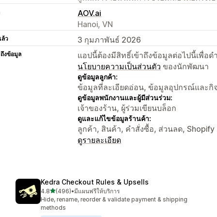
า
AOV.ai
Hanoi, VN
แล้ว
3 กุมภาพันธ์ 2026
าถึงข้อมูล
แอปนี้ต้องมีสิทธิ์เข้าถึงข้อมูลต่อไปนี้เพ
นโยบายความเป็นส่วนตัว
ของนักพัฒนา
ดูข้อมูลลูกค้า:
ข้อมูลที่ละเอียดอ่อน, ข้อมูลอุปกรณ์และก
ดูข้อมูลพนักงานและผู้มีส่วนร่วม:
เจ้าของร้าน, ผู้ร่วมเขียนบล็อก
ดูและแก้ไขข้อมูลร้านค้า:
ลูกค้า, สินค้า, คำสั่งซื้อ, ส่วนลด, Shopif
ดูรายละเอียด
Kedra Checkout Rules & Upsells
เต็ม 5 ดาว
4.8
(496)
•
มีแผนฟรีให้บริการ
ทั้งหมด 496 รีวิว
Hide, rename, reorder & validate payment & shipping
methods