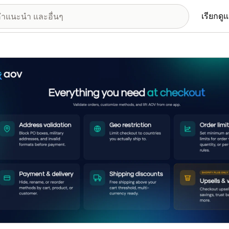
เรียกดู
อรีรูปภาพที่แสดง