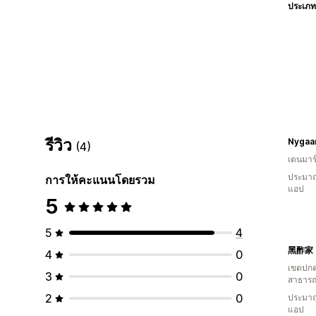
ประเภท
รีวิว
Nygaa
(4)
เดนมาร
ประมาณ
การให้คะแนนโดยรวม
แอป
5
5
4
黑酢家 
4
0
เขตปกค
3
0
สาธารณ
2
0
ประมาณ
แอป