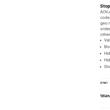
Stop
AOV.a
code.
geo r
order
other
Val
Blo
Hid
Hid
Sho
ภาษา
ใช้ได้กั