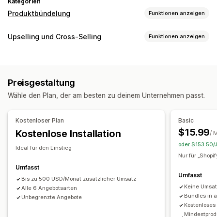
Kategorien
Produktbündelung
Funktionen anzeigen
Bundle-Typen
Upselling und Cross-Selling
Funktionen anzeigen
Feste Bundles
Multipacks
Mix-and-Match-Bundles
Anpassung
Varianten-Bundles
Zusammenstellen einer Box
Produktseiten-Upselling
Upselling-Bundles
Cross-Selling-Bundles
Preisgestaltung
Häufig zusammen gekauft
Individuelle Bundles
Angebote und Empfehlungen
Wähle den Plan, der am besten zu deinem Unternehmen passt.
Häufig zusammen gekauft
Bundles
Mengenstaffelungen
Die Preise kannst du festlegen
Mengenrabatte
Gestaffelte Rabatte
Preisstaffelung
Mengenstaffelungen
Rabatte
Kostenloser Plan
Basic
Mengenrabatte
$15.99
Kostenlose Installation
/ 
oder $153.50/J
Ideal für den Einstieg
Nur für „Shopi
Umfasst
Umfasst
Bis zu 500 USD/Monat zusätzlicher Umsatz
Keine Umsa
Alle 6 Angebotsarten
Bundles in 
Unbegrenzte Angebote
Kostenloses
Mindestprod