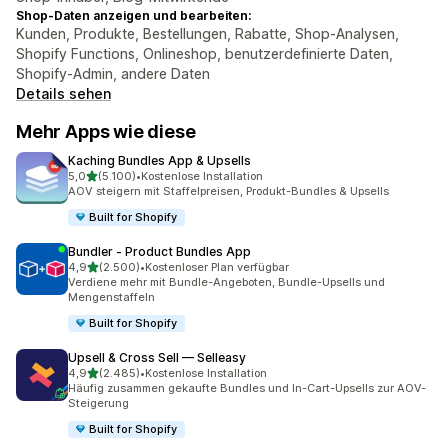
Shop-Daten anzeigen und bearbeiten:
Kunden, Produkte, Bestellungen, Rabatte, Shop-Analysen,
Shopify Functions, Onlineshop, benutzerdefinierte Daten,
Shopify-Admin, andere Daten
Details sehen
Mehr Apps wie diese
Kaching Bundles App & Upsells
von 5 Sternen
5,0
(5.100)
•
Kostenlose Installation
5100 Rezensionen insgesamt
AOV steigern mit Staffelpreisen, Produkt-Bundles & Upsells
Built for Shopify
Bundler ‑ Product Bundles App
von 5 Sternen
4,9
(2.500)
•
Kostenloser Plan verfügbar
2500 Rezensionen insgesamt
Verdiene mehr mit Bundle-Angeboten, Bundle-Upsells und
Mengenstaffeln
Built for Shopify
Upsell & Cross Sell — Selleasy
von 5 Sternen
4,9
(2.485)
•
Kostenlose Installation
2485 Rezensionen insgesamt
Häufig zusammen gekaufte Bundles und In-Cart-Upsells zur AOV-
Steigerung
Built for Shopify