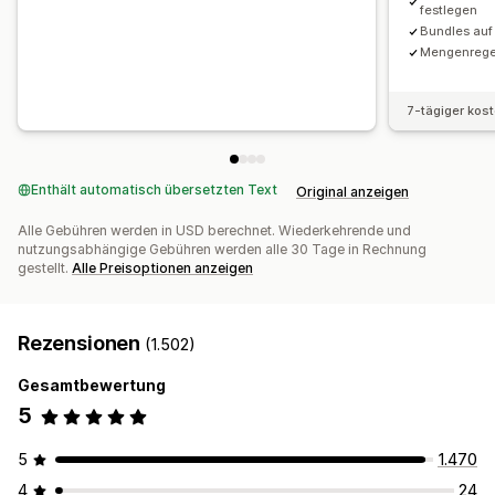
festlegen
Bundles auf
Mengenregel
7-tägiger kos
Enthält automatisch übersetzten Text
Original anzeigen
Alle Gebühren werden in USD berechnet. Wiederkehrende und
nutzungsabhängige Gebühren werden alle 30 Tage in Rechnung
gestellt.
Alle Preisoptionen anzeigen
Rezensionen
(1.502)
Gesamtbewertung
5
5
1.470
4
24