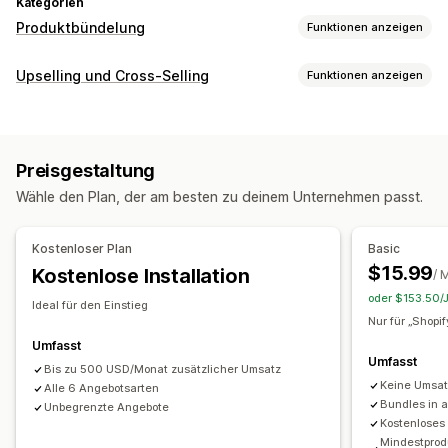
Kategorien
Produktbündelung
Funktionen anzeigen
Bundle-Typen
Upselling und Cross-Selling
Funktionen anzeigen
Feste Bundles
Multipacks
Mix-and-Match-Bundles
Anpassung
Varianten-Bundles
Zusammenstellen einer Box
Produktseiten-Upselling
Upselling-Bundles
Cross-Selling-Bundles
Preisgestaltung
Häufig zusammen gekauft
Individuelle Bundles
Angebote und Empfehlungen
Wähle den Plan, der am besten zu deinem Unternehmen passt.
Häufig zusammen gekauft
Bundles
Mengenstaffelungen
Die Preise kannst du festlegen
Mengenrabatte
Gestaffelte Rabatte
Preisstaffelung
Mengenstaffelungen
Rabatte
Kostenloser Plan
Basic
Mengenrabatte
$15.99
Kostenlose Installation
/ 
oder $153.50/J
Ideal für den Einstieg
Nur für „Shopi
Umfasst
Umfasst
Bis zu 500 USD/Monat zusätzlicher Umsatz
Keine Umsa
Alle 6 Angebotsarten
Bundles in 
Unbegrenzte Angebote
Kostenloses
Mindestprod