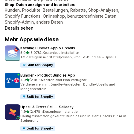
Shop-Daten anzeigen und bearbeiten:
Kunden, Produkte, Bestellungen, Rabatte, Shop-Analysen,
Shopify Functions, Onlineshop, benutzerdefinierte Daten,
Shopify-Admin, andere Daten
Details sehen
Mehr Apps wie diese
Kaching Bundles App & Upsells
von 5 Sternen
5,0
(5.078)
•
Kostenlose Installation
5078 Rezensionen insgesamt
AOV steigern mit Staffelpreisen, Produkt-Bundles & Upsells
Built for Shopify
Bundler ‑ Product Bundles App
von 5 Sternen
4,9
(2.493)
•
Kostenloser Plan verfügbar
2493 Rezensionen insgesamt
Verdiene mehr mit Bundle-Angeboten, Bundle-Upsells und
Mengenstaffeln
Built for Shopify
Upsell & Cross Sell — Selleasy
von 5 Sternen
4,9
(2.478)
•
Kostenlose Installation
2478 Rezensionen insgesamt
Häufig zusammen gekaufte Bundles und In-Cart-Upsells zur AOV-
Steigerung
Built for Shopify