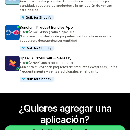
Aumenta el valor promedio del pedido con descuentos por
cantidad, paquetes de productos y la aplicación de ventas
adicionales
Built for Shopify
Bundler ‑ Product Bundles App
de 5 estrellas
4.9
(2,501)
•
Plan gratis disponible
2501 reseñas en total
Gana más con ofertas de paquetes, ventas adicionales de
paquetes y descuentos por cantidad
Built for Shopify
Upsell & Cross Sell — Selleasy
de 5 estrellas
4.9
(2,485)
•
Instalación gratuita
2485 reseñas en total
Aumenta el VMP con paquetes de productos comprados juntos
frecuentemente y ventas adicionales en el carrito
Built for Shopify
¿Quieres agregar una
aplicación?