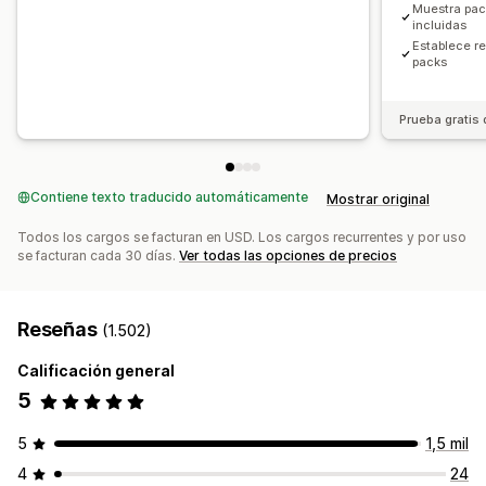
Muestra pac
incluidas
Establece re
packs
Prueba gratis 
Contiene texto traducido automáticamente
Mostrar original
Todos los cargos se facturan en USD. Los cargos recurrentes y por uso
se facturan cada 30 días.
Ver todas las opciones de precios
Reseñas
(1.502)
Calificación general
5
5
1,5 mil
4
24