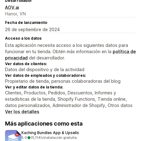
Desarrollador
AOV.ai
Hanoi, VN
Fecha de lanzamiento
26 de septiembre de 2024
Acceso a los datos
Esta aplicación necesita acceso a los siguientes datos para
funcionar en tu tienda. Obtén más información en la
política de
privacidad
del desarrollador.
Ver datos de clientes:
Datos del dispositivo y de la actividad
Ver datos de empleados y colaboradores:
Propietario de tienda, personas colaboradoras del blog
Ver y editar datos de la tienda:
Clientes, Productos, Pedidos, Descuentos, Informes y
estadísticas de la tienda, Shopify Functions, Tienda online,
datos personalizados, Administrador de Shopify, Otros datos
Ver los detalles
Más aplicaciones como esta
Kaching Bundles App & Upsells
de 5 estrellas
5.0
(5,114)
•
Instalación gratuita
5114 reseñas en total