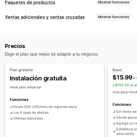
Paquetes de productos
Mostrar funciones
Tipos de paquetes
Ventas adicionales y ventas cruzadas
Mostrar funciones
Paquetes fijos
Multipaquetes
Paquetes combinados
Personalización
Paquetes de variantes
Crea una caja
Venta adicional en la página de producto
Paquetes de venta adicional
Precios
Paquetes de ventas cruzadas
Ofertas y recomendaciones
Elige el plan que mejor se adapte a tu negocio.
Compras conjuntas frecuentes
Paquetes personalizados
Compras conjuntas frecuentes
Paquetes
Descuentos por cantidad
Descuentos por volumen
Precios que puedes fijar
Plan gratuito
Basic
Descuentos por niveles
Precios por niveles
Descuentos por cantidad
Descuentos
$15.99
Instalación gratuita
al
Descuentos por volumen
o $153.50 al a
Ideal para empezar
Solo para tien
Funciones
Funciones
Hasta 500 USD/mes de ingresos extra
Sin límite d
Los 6 tipos de ofertas
Vende packs
Ofertas ilimitadas
Agrega un re
Establece un
descuento