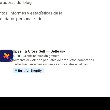
oradoras del blog
tos, Informes y estadísticas de la
ne, datos personalizados,
Upsell & Cross Sell — Selleasy
de 5 estrellas
4.9
(2,479)
•
Instalación gratuita
2479 reseñas en total
Aumenta el VMP con paquetes de productos comprados
juntos frecuentemente y ventas adicionales en el carrito
Built for Shopify