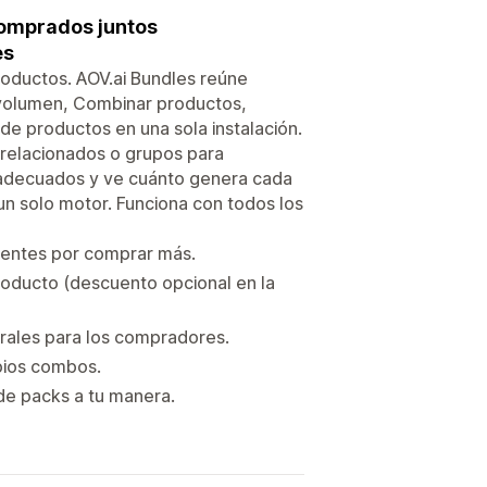
omprados juntos
es
productos. AOV.ai Bundles reúne
volumen, Combinar productos,
e productos en una sola instalación.
 relacionados o grupos para
s adecuados y ve cuánto genera cada
 un solo motor. Funciona con todos los
ientes por comprar más.
roducto (descuento opcional en la
rales para los compradores.
opios combos.
de packs a tu manera.