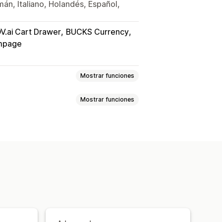
mán, Italiano, Holandés, Español,
V.ai Cart Drawer
BUCKS Currency
mpage
Mostrar funciones
Mostrar funciones
tes combinados
Paquetes de venta adicional
cto
s conjuntas frecuentes
tes
Descuentos por cantidad
por niveles
antidad
Descuentos