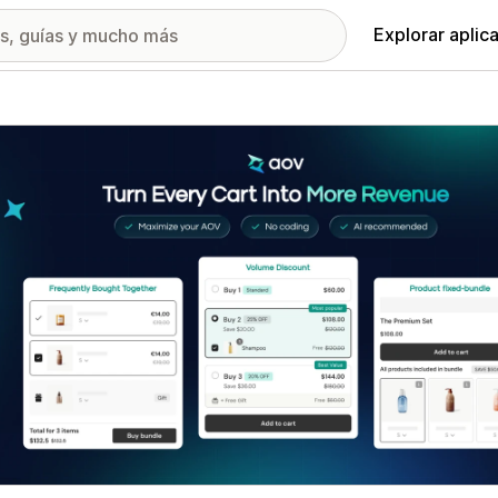
Explorar aplic
ía de imágenes destacadas