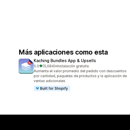
Más aplicaciones como esta
Kaching Bundles App & Upsells
de 5 estrellas
5.0
(5,084)
•
Instalación gratuita
5084 reseñas en total
Aumenta el valor promedio del pedido con descuentos
por cantidad, paquetes de productos y la aplicación de
ventas adicionales
Built for Shopify