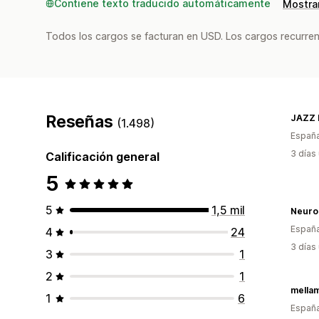
Contiene texto traducido automáticamente
Mostrar
Todos los cargos se facturan en USD. Los cargos recurren
Reseñas
JAZZ 
(1.498)
Españ
3 días
Calificación general
5
5
1,5 mil
Neuro
Españ
4
24
3 días
3
1
2
1
mella
1
6
Españ