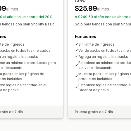
Grow
99
$25.99
al mes
al mes
0 al año con un ahorro del 20%
o $249.50 al año con un ahorro 
a tiendas con plan Shopify Basic
Solo para tiendas con plan Shop
nes
Funciones
ite de ingresos
Sin límite de ingresos
packs en todos tus mercados
Vende packs en todos tus me
 un regalo a los packs
Agrega un regalo a los packs
ece un mínimo de productos para
Establece un mínimo de produ
r el descuento
activar el descuento
a packs en las páginas de
Muestra packs en las páginas 
tos incluidas
productos incluidas
ece reglas de cantidad en el
Establece reglas de cantidad e
r de packs
Creador de packs
ratis de 7 día
Prueba gratis de 7 día