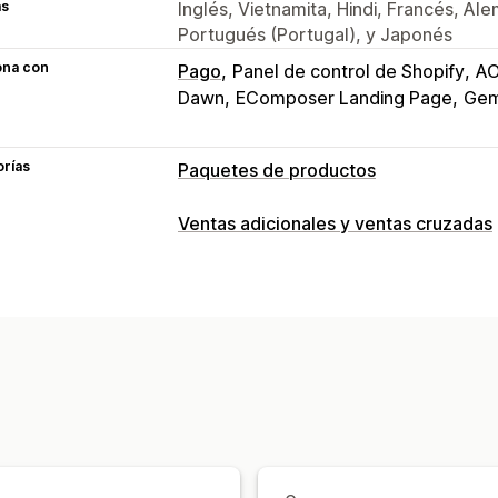
as
Inglés, Vietnamita, Hindi, Francés, Ale
Portugués (Portugal), y Japonés
ona con
Pago
Panel de control de Shopify
AO
Dawn
EComposer Landing Page
Ge
orías
Paquetes de productos
Tipos de paquetes
Ventas adicionales y ventas cruzadas
Paquetes fijos
Multipaquetes
Paque
Personalización
Paquetes de variantes
Crea una caja
Venta adicional en la página de produ
Paquetes de ventas cruzadas
Compra
Paquetes personalizados
Ofertas y recomendaciones
Compras conjuntas frecuentes
Paque
Precios que puedes fijar
Descuentos por volumen
Descuentos 
Precios por niveles
Descuentos por c
Descuentos por volumen