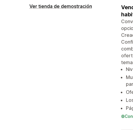
Ver tienda de demostración
Vend
habi
Convi
opci
Cread
Confi
combi
ofert
temas
Ni
Mue
pan
Ofe
Los
Pág
Con