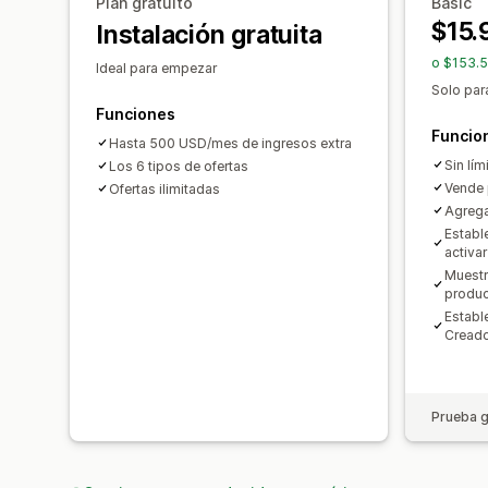
Plan gratuito
Basic
$15.
Instalación gratuita
o $153.5
Ideal para empezar
Solo par
Funciones
Funcio
Hasta 500 USD/mes de ingresos extra
Sin lím
Los 6 tipos de ofertas
Vende 
Ofertas ilimitadas
Agrega
Establ
activa
Muestr
produc
Establ
Creado
Prueba g