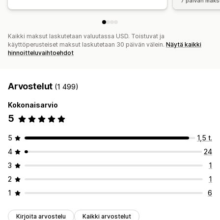
7 päivän maks
Kaikki maksut laskutetaan valuutassa USD. Toistuvat ja
käyttöperusteiset maksut laskutetaan 30 päivän välein.
Näytä kaikki
hinnoitteluvaihtoehdot
Arvostelut
(1 499)
Kokonaisarvio
5
5
1,5 t.
4
24
3
1
2
1
1
6
Kirjoita arvostelu
Kaikki arvostelut