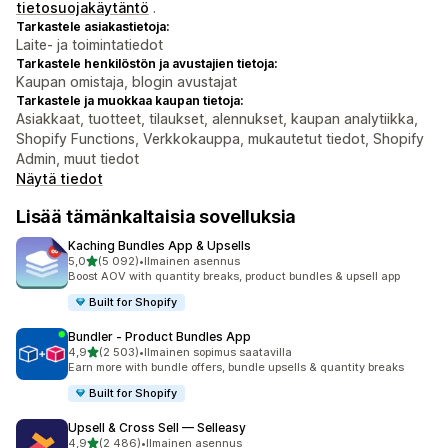
tietosuojakäytäntö
.
Tarkastele asiakastietoja:
Laite- ja toimintatiedot
Tarkastele henkilöstön ja avustajien tietoja:
Kaupan omistaja, blogin avustajat
Tarkastele ja muokkaa kaupan tietoja:
Asiakkaat, tuotteet, tilaukset, alennukset, kaupan analytiikka,
Shopify Functions, Verkkokauppa, mukautetut tiedot, Shopify
Admin, muut tiedot
Näytä tiedot
Lisää tämänkaltaisia sovelluksia
Kaching Bundles App & Upsells
/ 5 tähteä
5,0
(5 092)
•
Ilmainen asennus
5092 arvostelua yhteensä
Boost AOV with quantity breaks, product bundles & upsell app
Built for Shopify
Bundler ‑ Product Bundles App
/ 5 tähteä
4,9
(2 503)
•
Ilmainen sopimus saatavilla
2503 arvostelua yhteensä
Earn more with bundle offers, bundle upsells & quantity breaks
Built for Shopify
Upsell & Cross Sell — Selleasy
/ 5 tähteä
4,9
(2 486)
•
Ilmainen asennus