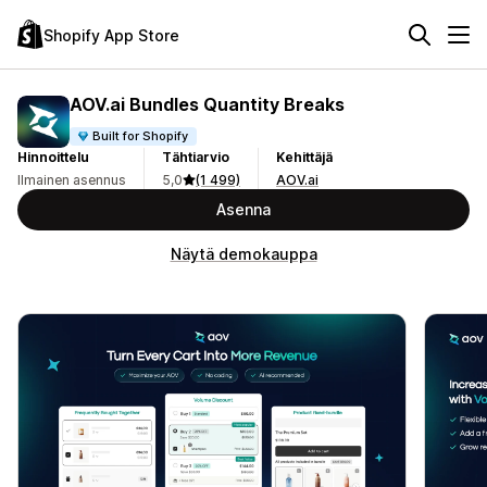
Shopify App Store
AOV.ai Bundles Quantity Breaks
Built for Shopify
Hinnoittelu
Tähtiarvio
Kehittäjä
Ilmainen asennus
5,0
(1 499)
AOV.ai
Asenna
Näytä demokauppa