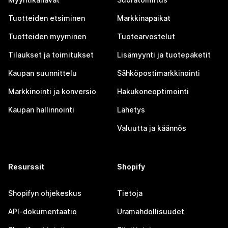
Tuotteiden etsiminen
Markkinapaikat
Tuotteiden myyminen
Tuotearvostelut
Tilaukset ja toimitukset
Lisämyynti ja tuotepaketit
Kaupan suunnittelu
Sähköpostimarkkinointi
Markkinointi ja konversio
Hakukoneoptimointi
Kaupan hallinnointi
Lähetys
Valuutta ja käännös
Resurssit
Shopify
Shopifyn ohjekeskus
Tietoja
API-dokumentaatio
Uramahdollisuudet