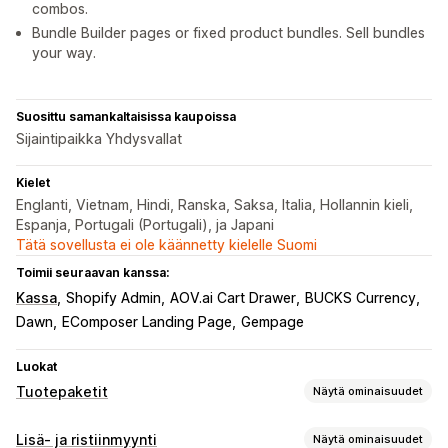
combos.
Bundle Builder pages or fixed product bundles. Sell bundles
your way.
Suosittu samankaltaisissa kaupoissa
Sijaintipaikka Yhdysvallat
Kielet
Englanti, Vietnam, Hindi, Ranska, Saksa, Italia, Hollannin kieli,
Espanja, Portugali (Portugali), ja Japani
Tätä sovellusta ei ole käännetty kielelle Suomi
Toimii seuraavan kanssa:
Kassa
Shopify Admin
AOV.ai Cart Drawer
BUCKS Currency
Dawn
EComposer Landing Page
Gempage
Luokat
Tuotepaketit
Näytä ominaisuudet
Tuotepakettityypit
Lisä- ja ristiinmyynti
Näytä ominaisuudet