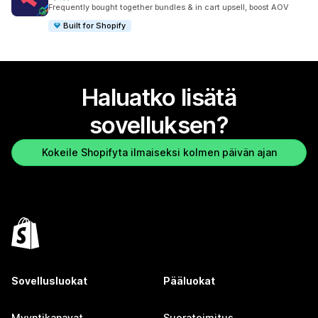
2486 arvostelua yhteensä
Frequently bought together bundles & in cart upsell, boost AOV
Built for Shopify
Haluatko lisätä
sovelluksen?
Kokeile Shopifyta ilmaiseksi kolmen päivän ajan
Sovellusluokat
Pääluokat
Myyntikanavat
Suoratoimitus