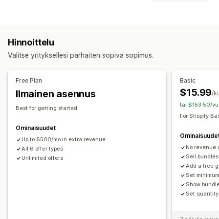
Kiinteät tuotepaketit
Monipakkaukset
Mukautukset
Sekoita ja yhdistä -paketit
Varianttipaketit
Kokoa laatikko
Tuotesivulisämyynti
Lisämyyntipaketit
Ristiinmyyntipaketit
Hinnoittelu
Usein yhdessä ostetut tuotteet
Mukautetut tuotepaketit
Tarjoukset ja suositukset
Valitse yrityksellesi parhaiten sopiva sopimus.
Usein yhdessä ostetut tuotteet
Tuotepaketit
Hinnoitteluvaihtoehdot
Määräalennukset
Volyymialennukset
Porrastettu hinnoittelu
Määräalennukset
Alennukset
Free Plan
Basic
Porrastetut alennukset
Volyymialennukset
$15.99
Ilmainen asennus
/k
tai $153.50/vu
Best for getting started
For Shopify Ba
Ominaisuudet
Ominaisuude
Up to $500/mo in extra revenue
No revenue 
All 6 offer types
Sell bundles
Unlimited offers
Add a free g
Set minimum
Show bundle
Set quantity