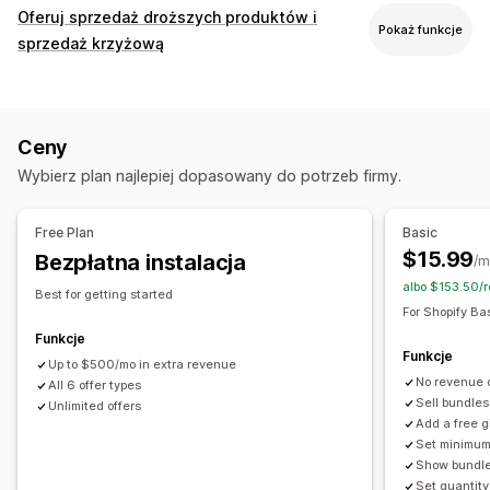
Typy pakietów
Oferuj sprzedaż droższych produktów i
Pokaż funkcje
Stałe pakiety
Wielopaki
Pakiety mieszane
sprzedaż krzyżową
Pakiet wariantów
Stwórz pudełko
Dostosowanie
Pakiety droższych produktów
Sprzedaż droższych produktów na stronie produktu
Pakiety produktów dodatkowych
Często kupowane razem
Ceny
Pakiety niestandardowe
Oferty i rekomendacje
Wybierz plan najlepiej dopasowany do potrzeb firmy.
Często kupowane razem
Pakiety
Progi ilościowe
Ceny, które można ustalić
Rabaty ilościowe
System poziomów rabatów
Gradacja cen
Progi ilościowe
Rabaty
Rabaty ilościowe
Free Plan
Basic
$15.99
Bezpłatna instalacja
/m
albo $153.50/
Best for getting started
For Shopify Ba
Funkcje
Funkcje
Up to $500/mo in extra revenue
No revenue 
All 6 offer types
Sell bundles
Unlimited offers
Add a free g
Set minimum
Show bundle
Set quantity