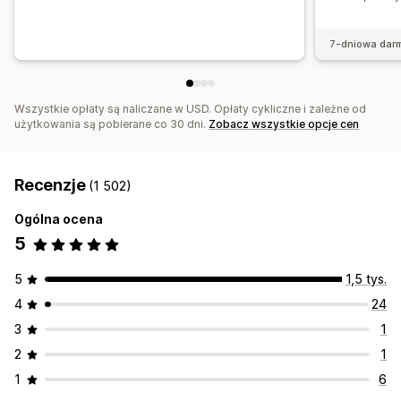
7-dniowa dar
Wszystkie opłaty są naliczane w USD. Opłaty cykliczne i zależne od
użytkowania są pobierane co 30 dni.
Zobacz wszystkie opcje cen
Recenzje
(1 502)
Ogólna ocena
5
5
1,5 tys.
4
24
3
1
2
1
1
6