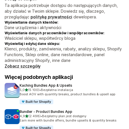
Ta aplikacja potrzebuje dostępu do następujących danych,
aby działać w Twoim sklepie. Dowiedz się, dlaczego,
przeglądając
politykę prywatności
dewelopera.
Wyświetlanie danych klientów:
Dane urządzenia i aktywności
Wyświetlanie danych pracowników i współpracowników:
Właściciel sklepu, współtwórcy bloga
Wyświetlaj i edytuj dane sklepu:
Klienci, produkty, zamówienia, rabaty, analizy sklepu, Shopify
Functions, Sklep online, dane niestandardowe, panel
administracyjny Shopify, inne dane
Zobacz szczegóły
Więcej podobnych aplikacji
Kaching Bundles App & Upsells
na 5 gwiazdek
5,0
(5 100)
•
Bezpłatna instalacja
Łączna liczba recenzji: 5100
Boost AOV with quantity breaks, product bundles & upsell app
Built for Shopify
Bundler ‑ Product Bundles App
na 5 gwiazdek
4,9
(2 498)
•
Bezpłatny plan jest dostępny
Łączna liczba recenzji: 2498
Earn more with bundle offers, bundle upsells & quantity breaks
Built for Shopify