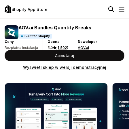
Shopify App Store
AOV.ai Bundles Quantity Breaks
Built for Shopify
Ceny
Ocena
Deweloper
Bezpłatna instalacja
5,0
(1 502)
AOV.ai
Zainstaluj
Wyświetl sklep w wersji demonstracyjnej