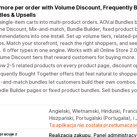
 more per order with Volume Discount, Frequently 
les & Upsells
single-item carts into multi-product orders. AOV.ai Bundles
e Discount, Mix-and-match, Bundle Builder, fixed product 
mendations into one install. Set up volume tiers, related-
s. Match your storefront, reach the right shoppers, and see
. 6 offer types in one engine. Works with all Online Store 2
ume Discount tiers that reward customers for buying more.
w 2-5 related products on every product page, discount op
quently Bought Together offers that feel natural to shoppe
-and-match bundles let customers build their own combos.
dle Builder pages or fixed product bundles. Sell bundles yo
Angielski, Wietnamski, Hinduski, Franc
Hiszpański, Portugalski (Portugalia), i
Ta aplikacja nie została przetłumaczon
pracuje z
Realizacja zakupu
Panel administracy