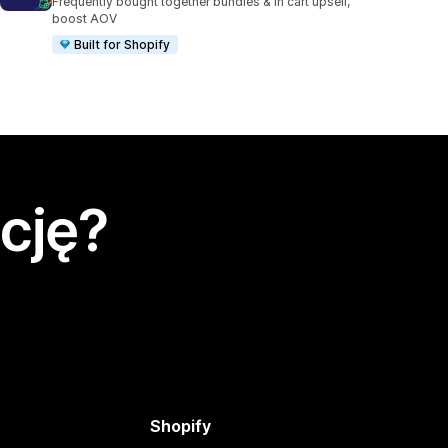
Frequently bought together bundles & in cart upsell,
boost AOV
Built for Shopify
cję?
Shopify