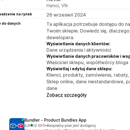
Hanoi, VN
adzenie na rynek
26 wrzesień 2024
p do danych
Ta aplikacja potrzebuje dostępu do n
Twoim sklepie. Dowiedz się, dlaczego
dewelopera.
Wyświetlanie danych klientów:
Dane urządzenia i aktywności
Wyświetlanie danych pracowników i ws
Właściciel sklepu, współtwórcy bloga
Wyświetlaj i edytuj dane sklepu:
Klienci, produkty, zamówienia, rabaty,
Sklep online, dane niestandardowe, pa
dane
Zobacz szczegóły
Bundler ‑ Product Bundles App
na 5 gwiazdek
4,9
(2 501)
•
Bezpłatny plan jest dostępny
Łączna liczba recenzji: 2501