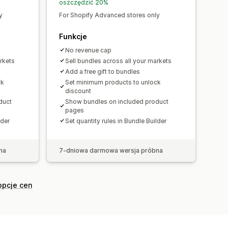
oszczędzić 20%
y
For Shopify Advanced stores only
Funkcje
No revenue cap
rkets
Sell bundles across all your markets
Add a free gift to bundles
ck
Set minimum products to unlock
discount
duct
Show bundles on included product
pages
lder
Set quantity rules in Bundle Builder
na
7-dniowa darmowa wersja próbna
opcje cen