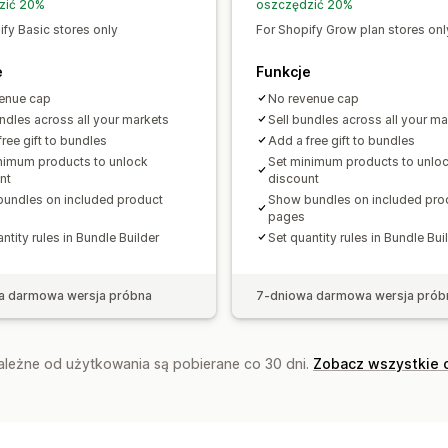
zić 20%
oszczędzić 20%
ify Basic stores only
For Shopify Grow plan stores onl
e
Funkcje
enue cap
No revenue cap
undles across all your markets
Sell bundles across all your ma
ree gift to bundles
Add a free gift to bundles
nimum products to unlock
Set minimum products to unlo
nt
discount
undles on included product
Show bundles on included pro
pages
ntity rules in Bundle Builder
Set quantity rules in Bundle Bui
a darmowa wersja próbna
7-dniowa darmowa wersja prób
zależne od użytkowania są pobierane co 30 dni.
Zobacz wszystkie 