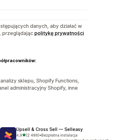
astępujących danych, aby działać w
, przeglądając
politykę prywatności
półpracowników:
 analizy sklepu, Shopify Functions,
nel administracyjny Shopify, inne
Upsell & Cross Sell — Selleasy
na 5 gwiazdek
4,9
(2 486)
•
Bezpłatna instalacja
Łączna liczba recenzji: 2486