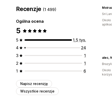
Recenzje
Moiraa
(1 499)
Sri La
Około 
Ogólna ocena
aplikac
5
5
1,5 tys.
4
24
3
1
alec, 
2
1
Brazyl
Około 
1
6
korzyst
Napisz recenzję
Wszystkie recenzje