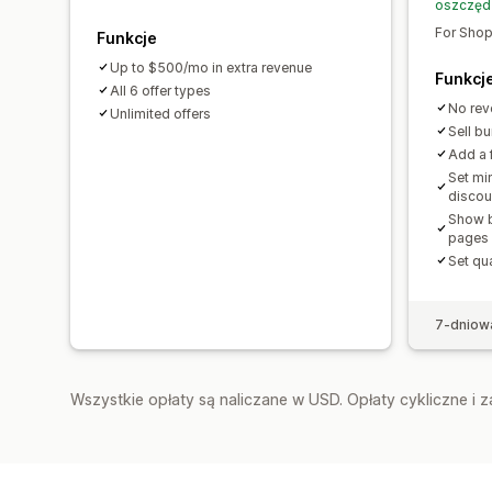
oszczęd
For Shop
Funkcje
Up to $500/mo in extra revenue
Funkcj
All 6 offer types
No rev
Unlimited offers
Sell b
Add a f
Set mi
discou
Show b
pages
Set qua
7-dniow
Wszystkie opłaty są naliczane w USD. Opłaty cykliczne i 