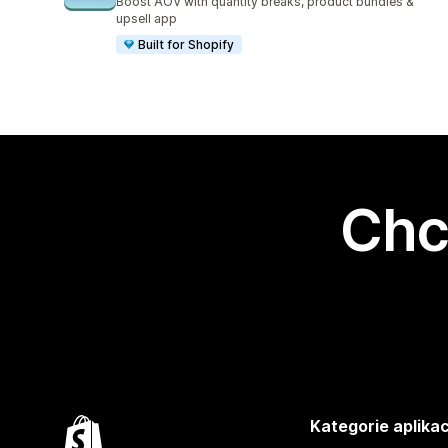
Boost AOV with quantity breaks, product bundles &
upsell app
Built for Shopify
Chc
Kategorie aplikac