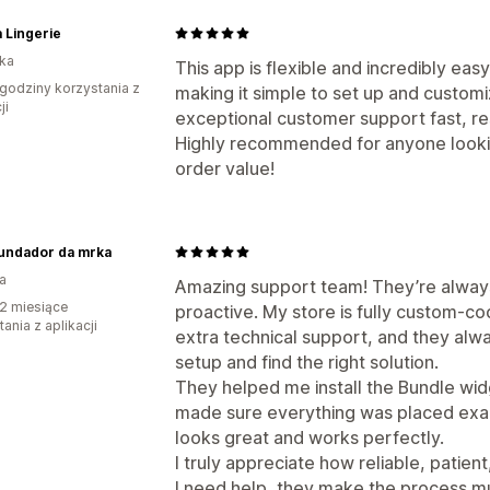
 Lingerie
nka
This app is flexible and incredibly easy 
godziny korzystania z
making it simple to set up and customi
ji
exceptional customer support fast, res
Highly recommended for anyone lookin
order value!
fundador da mrka
ia
Amazing support team! They’re always 
2 miesiące
proactive. My store is fully custom-co
ania z aplikacji
extra technical support, and they alw
setup and find the right solution.
They helped me install the Bundle wid
made sure everything was placed exact
looks great and works perfectly.
I truly appreciate how reliable, patient
I need help, they make the process m