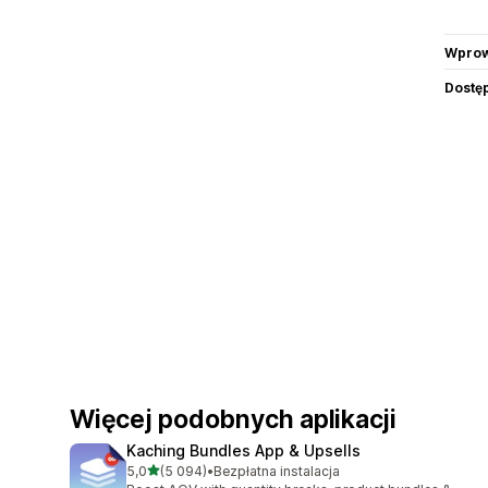
Wprow
Dostę
Więcej podobnych aplikacji
Kaching Bundles App & Upsells
na 5 gwiazdek
5,0
(5 094)
•
Bezpłatna instalacja
Łączna liczba recenzji: 5094