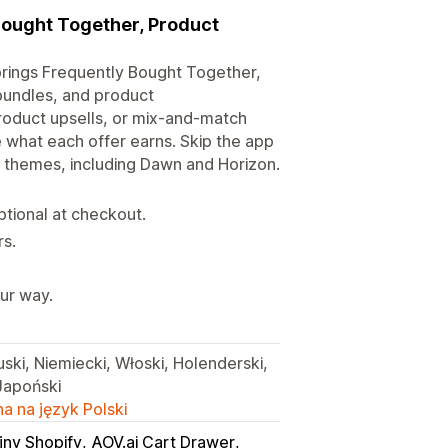
Bought Together, Product
 brings Frequently Bought Together,
bundles, and product
product upsells, or mix-and-match
 what each offer earns. Skip the app
.0 themes, including Dawn and Horizon.
tional at checkout.
rs.
ur way.
uski, Niemiecki, Włoski, Holenderski,
 Japoński
a na język Polski
jny Shopify
AOV.ai Cart Drawer