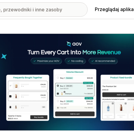
Przeglądaj aplika
nione obrazy w galerii