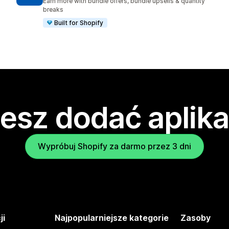
Earn more with bundle offers, bundle upsells & quantity
breaks
Built for Shopify
esz dodać aplika
Wypróbuj Shopify za darmo przez 3 dni
ji
Najpopularniejsze kategorie
Zasoby