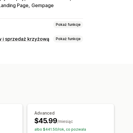
anding Page
Gempage
Pokaż funkcje
w i sprzedaż krzyżową
Pokaż funkcje
eszane
Pakiet wariantów
produktów
ronie produktu
ęsto kupowane razem
ogi ilościowe
Rabaty ilościowe
y
Rabaty ilościowe
Advanced
$45.99
/miesiąc
albo $441.50/rok, co pozwala