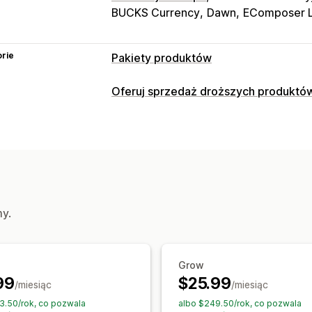
BUCKS Currency
Dawn
EComposer L
rie
Pakiety produktów
Typy pakietów
Oferuj sprzedaż droższych produktó
Stałe pakiety
Wielopaki
Pakiety mi
Dostosowanie
Stwórz pudełko
Pakiety droższych 
Sprzedaż droższych produktów na st
Pakiety produktów dodatkowych
Cz
Pakiety niestandardowe
Oferty i rekomendacje
Często kupowane razem
Pakiety
Pr
Ceny, które można ustalić
System poziomów rabatów
my.
Gradacja cen
Progi ilościowe
Rabat
Grow
99
$25.99
/miesiąc
/miesiąc
3.50/rok, co pozwala
albo $249.50/rok, co pozwala