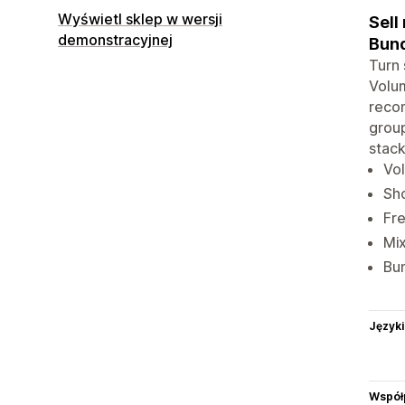
Wyświetl sklep w wersji
Sell
demonstracyjnej
Bund
Turn 
Volum
recom
group
stack
Vol
Sho
Fre
Mix
Bun
Języki
Współ