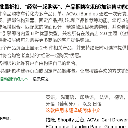
批量折扣、“经常一起购买”、产品捆绑包和追加销售功
件商品购物车转化为多产品订单。AOV.ai Bundles 通过一次
买、捆绑包构建器、固定产品捆绑包和产品推荐等功能。您可以
或混搭组合。匹配您的店面设计，精准触达目标购物者，并查看
引擎即可内置 6 种优惠类型。兼容所有在线商店 2.0 主题（包括 Da
量折扣层级可为购买更多商品的客户提供奖励。
每个产品页面上显示 2-5 件相关产品，并支持结账时可选择提供
供符合购物者直觉的“经常一起购买”优惠。
搭捆绑包允许客户自由构建自己的组合。
供捆绑包构建器页面或固定产品捆绑包。让您按照喜欢的方式销
自动翻译的文本
显示原文
英语， 越南语， 印地语， 法语， 德语，
牙语（葡萄牙），以及 日语
这款应用未翻译成简体中文
下产品：
结账
Shopify 后台
AOV.ai Cart Drawer
EComposer Landing Page
Gempage