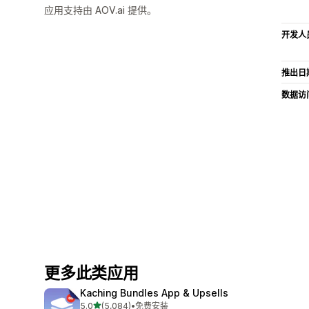
应用支持由 AOV.ai 提供。
开发人
推出日
数据访
更多此类应用
Kaching Bundles App & Upsells
星（满分 5 星）
5.0
(5,084)
•
免费安装