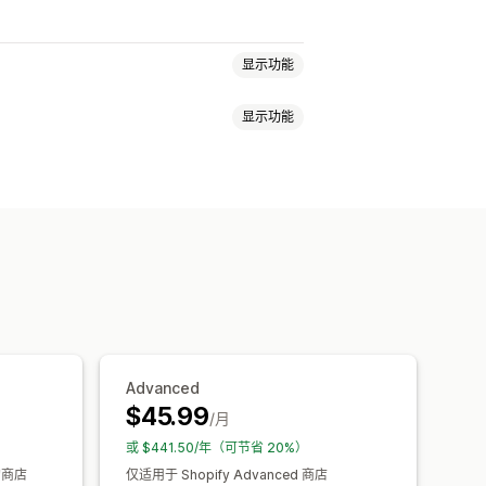
显示功能
显示功能
自选套装盒
增销套装
交叉销售套装
层折扣
Advanced
$45.99
/月
或 $441.50/年（可节省 20%）
的商店
仅适用于 Shopify Advanced 商店