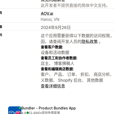
此开发者不提供直接的简体中文支持。
员
AOV.ai
Hanoi, VN
期
2024年9月26日
问
这个应用需要获得以下数据的访问权限，
因，请查阅开发人员的
隐私政策
。
查看客户数据:
设备和活动数据
查看员工和协作者数据:
店主、 博客撰稿人
查看和编辑商店数据:
客户、 产品、 订单、 折扣、 商店分析、 Sho
义数据、 Shopify 后台、 其他数据
查看详细信息
Bundler ‑ Product Bundles App
星（满分 5 星）
4.9
(2,496)
•
提供免费套餐