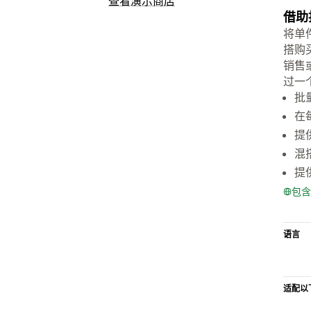
查看演示商店
借助
将单
搭购
销售
过一个
批
在
提
混
提
包含
语言
适配以