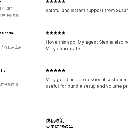
N
别行政区
helpful and instant support from Susa
 人在使用应用
y Candle
I love this app! My agent Sienna also h
钟 人在使用应用
Very appreciate!
fts
Very good and professional customer s
 人在使用应用
useful for bundle setup and volume pri
隐私政策
常见问题解答