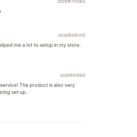
2026年7月28日
n
2026年6月10日
elped me a lot to setup in my store.
2026年6月8日
ervice! The product is also very
cing set up.