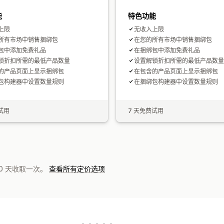
能
特色功能
上限
无收入上限
所有市场中销售捆绑包
在您的所有市场中销售捆绑包
包中添加免费礼品
在捆绑包中添加免费礼品
锁折扣所需的最低产品数量
设置解锁折扣所需的最低产品数量
的产品页面上显示捆绑包
在包含的产品页面上显示捆绑包
包构建器中设置数量规则
在捆绑包构建器中设置数量规则
试用
7 天免费试用
0 天收取一次。
查看所有定价选项