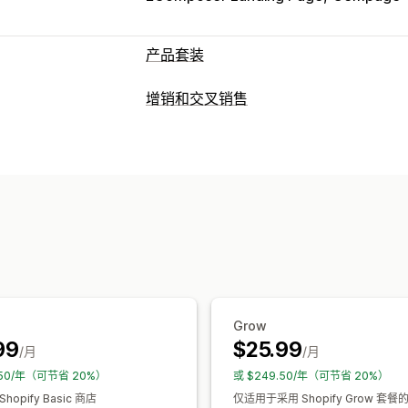
产品套装
套装类型
增销和交叉销售
固定套装
合装包
混搭套装
多属性套装
自定义
组合购买
自定义套装
产品页面增销
您可以设置的定价
优惠和建议
分层定价
数量折扣
折扣
批量折扣
组合购买
套装
数量折扣
批量折扣
分
Grow
99
$25.99
/月
/月
.50/年（可节省 20%）
或 $249.50/年（可节省 20%）
hopify Basic 商店
仅适用于采用 Shopify Grow 套餐