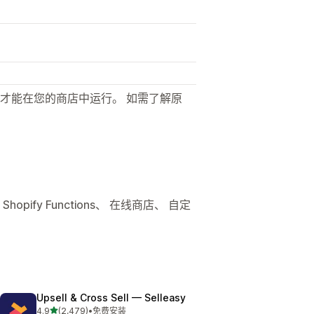
才能在您的商店中运行。 如需了解原
pify Functions、 在线商店、 自定
Upsell & Cross Sell — Selleasy
星（满分 5 星）
4.9
(2,479)
•
免费安装