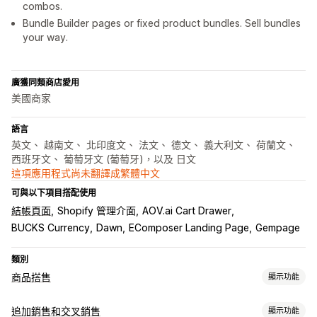
combos.
Bundle Builder pages or fixed product bundles. Sell bundles
your way.
廣獲同類商店愛用
美國商家
語言
英文、 越南文、 北印度文、 法文、 德文、 義大利文、 荷蘭文、
西班牙文、 葡萄牙文 (葡萄牙)，以及 日文
這項應用程式尚未翻譯成繁體中文
可與以下項目搭配使用
結帳頁面
Shopify 管理介面
AOV.ai Cart Drawer
BUCKS Currency
Dawn
EComposer Landing Page
Gempage
類別
商品搭售
顯示功能
套裝組合類型
追加銷售和交叉銷售
顯示功能