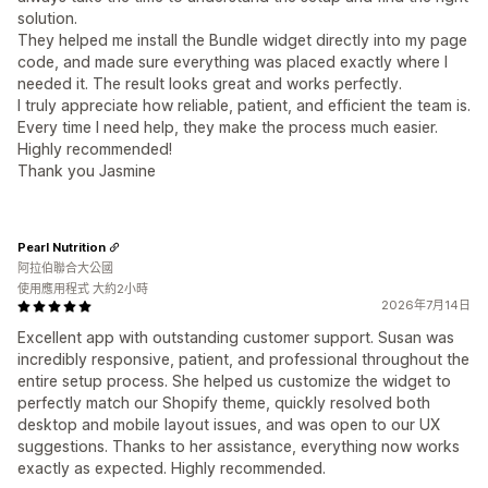
solution.
They helped me install the Bundle widget directly into my page
code, and made sure everything was placed exactly where I
needed it. The result looks great and works perfectly.
I truly appreciate how reliable, patient, and efficient the team is.
Every time I need help, they make the process much easier.
Highly recommended!
Thank you Jasmine
Pearl Nutrition
阿拉伯聯合大公國
使用應用程式 大約2小時
2026年7月14日
Excellent app with outstanding customer support. Susan was
incredibly responsive, patient, and professional throughout the
entire setup process. She helped us customize the widget to
perfectly match our Shopify theme, quickly resolved both
desktop and mobile layout issues, and was open to our UX
suggestions. Thanks to her assistance, everything now works
exactly as expected. Highly recommended.