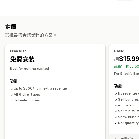
固定套裝
組合包
混搭套裝組合
子類套裝組合
客製化組合
自訂
追加銷售套裝組合
交叉銷售套裝組合
經常一起購買的商品
產品頁面追加銷售
自訂套裝組合
定價
銷售內容和建議
可設定的定價
選擇最適合您業務的方案。
經常一起購買的商品
套裝組合
數量折扣
大量購買折扣
分層折扣
分層定價
數量折扣
折扣
大量購買折扣
Free Plan
Basic
$15.9
免費安裝
/月
或每年 $153.
Best for getting started
For Shopify Ba
功能
功能
Up to $500/mo in extra revenue
No revenue 
All 6 offer types
Sell bundles
Unlimited offers
Add a free g
Set minimum
Show bundle
Set quantity