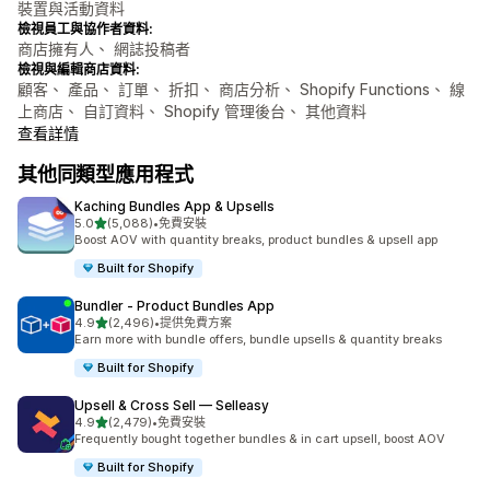
裝置與活動資料
檢視員工與協作者資料:
商店擁有人、 網誌投稿者
檢視與編輯商店資料:
顧客、 產品、 訂單、 折扣、 商店分析、 Shopify Functions、 線
上商店、 自訂資料、 Shopify 管理後台、 其他資料
查看詳情
其他同類型應用程式
Kaching Bundles App & Upsells
滿分 5 顆星
5.0
(5,088)
•
免費安裝
共有 5088 則評價
Boost AOV with quantity breaks, product bundles & upsell app
Built for Shopify
Bundler ‑ Product Bundles App
滿分 5 顆星
4.9
(2,496)
•
提供免費方案
共有 2496 則評價
Earn more with bundle offers, bundle upsells & quantity breaks
Built for Shopify
Upsell & Cross Sell — Selleasy
滿分 5 顆星
4.9
(2,479)
•
免費安裝
共有 2479 則評價
Frequently bought together bundles & in cart upsell, boost AOV
Built for Shopify