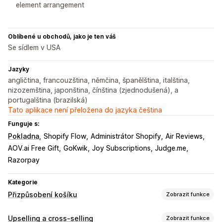
element arrangement
Oblíbené u obchodů, jako je ten váš
Se sídlem v USA
Jazyky
angličtina, francouzština, němčina, španělština, italština,
nizozemština, japonština, čínština (zjednodušená), a
portugalština (brazilská)
Tato aplikace není přeložena do jazyka čeština
Funguje s:
Pokladna
Shopify Flow
Administrátor Shopify
Air Reviews
AOV.ai Free Gift
GoKwik
Joy Subscriptions
Judge.me
Razorpay
Kategorie
Přizpůsobení košíku
Zobrazit funkce
Zobrazení košíku
Upselling a cross-selling
Zobrazit funkce