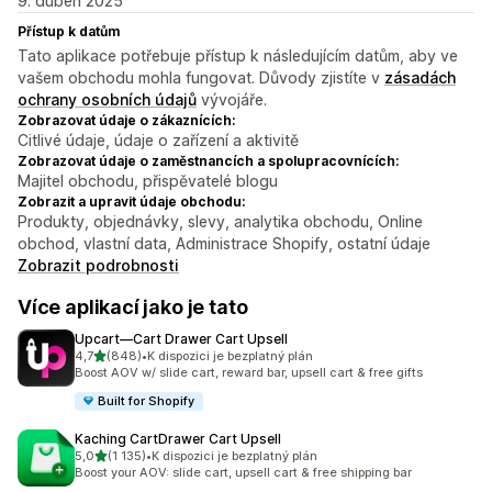
9. duben 2025
Přístup k datům
Tato aplikace potřebuje přístup k následujícím datům, aby ve
vašem obchodu mohla fungovat. Důvody zjistíte v
zásadách
ochrany osobních údajů
vývojáře.
Zobrazovat údaje o zákaznících:
Citlivé údaje, údaje o zařízení a aktivitě
Zobrazovat údaje o zaměstnancích a spolupracovnících:
Majitel obchodu, přispěvatelé blogu
Zobrazit a upravit údaje obchodu:
Produkty, objednávky, slevy, analytika obchodu, Online
obchod, vlastní data, Administrace Shopify, ostatní údaje
Zobrazit podrobnosti
Více aplikací jako je tato
Upcart—Cart Drawer Cart Upsell
z 5 hvězd
4,7
(848)
•
K dispozici je bezplatný plán
Celkový počet recenzí: 848
Boost AOV w/ slide cart, reward bar, upsell cart & free gifts
Built for Shopify
Kaching CartDrawer Cart Upsell
z 5 hvězd
5,0
(1 135)
•
K dispozici je bezplatný plán
Celkový počet recenzí: 1135
Boost your AOV: slide cart, upsell cart & free shipping bar