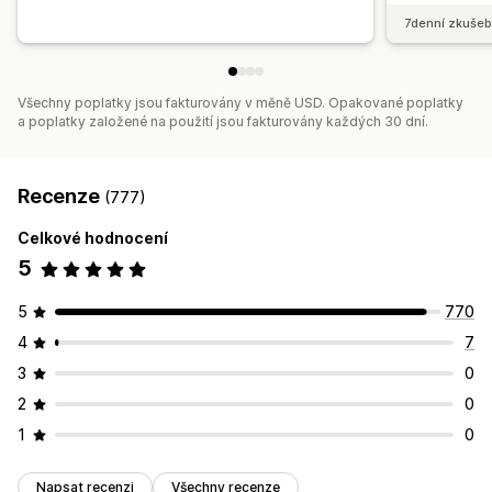
7denní zkušeb
Všechny poplatky jsou fakturovány v měně USD. Opakované poplatky
a poplatky založené na použití jsou fakturovány každých 30 dní.
Recenze
(777)
Celkové hodnocení
5
5
770
4
7
3
0
2
0
1
0
Napsat recenzi
Všechny recenze