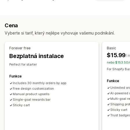
Oznámení
Vlastní styly
Vlastní pravidla
Vlastní HTML
Přizpůsobení
Vlastní CSS
Pole slev
Propagační akce
Dárkové balení
Upselling v košíku
Oznamovací lišta
Ukazatel průběhu
Responzivní design pro mobilní zařízení
Výsuvný košík
Cena
Doplňky jedním kliknutím
Výsuvný košík
Vlastní CSS
Plovoucí košík
Zaškrtávací pole podmínek
Vyberte si tarif, který nejlépe vyhovuje vašemu podnikání.
Vlastní HTML
Přetahovací editor
Více měn
Více jazyků
Nástroje pro odpočet času
Vlastní pravidla
Upselling
Forever free
Basic
Nabídky a doporučení
Doporučené produkty
Vyšší slevy za vyšší nákupy
$15.99
Bezplatná instalace
/ 
Záruky
Ochrana dopravy
Dárky zdarma
Dárkové balení
Doprava zdarma
Lišta o dopravě
Odstupňované odměny
nebo $153.50/
Perfect for starter
Doprava zdarma
Doplňky produktů
Doporučené produkty
Další poplatky
Dárky zdarma
For Shopify Ba
Často nakupované společně
Cenové hladiny množství
Funkce
Přizpůsobení pokladny
Funkce
Odstupňované slevy
Doporučení pomocí AI
Includes 30 monthly orders by app
Vlastní poznámky
Upselling jedním kliknutím
Unlimited or
Free design customization
Upgrade předplatného
AI-powered 
Skrytí expresní pokladny
Manual product upsells
Přeskočení na pokladnu
Multi-goal r
Single-goal rewards bar
Analytika
Více jazyků
Shipping pro
Sticky cart
Míry prokliku
Sticky cart
Trust badge