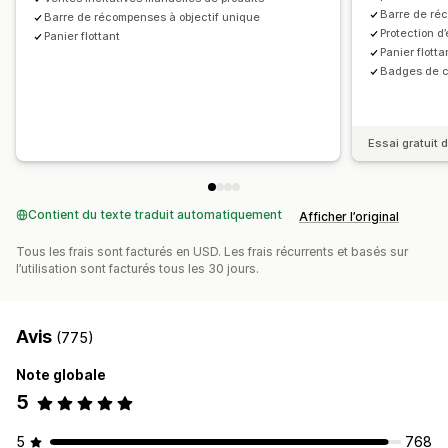
Personnalisation du processus de paiement
Barre de réc
Barre de récompenses à objectif unique
Recommandations basées sur l’IA
Protection d
Notes personnalisées
Vente incitative en un clic
Panier flottant
Mise à niveau de l’abonnement
Panier flotta
Masquer le paiement express
Passer au paiement
Badges de 
Analyses de données
Multilingue
Taux de clics
Essai gratuit d
Contient du texte traduit automatiquement
Afficher l’original
Tous les frais sont facturés en USD. Les frais récurrents et basés sur
l’utilisation sont facturés tous les 30 jours.
Avis
(775)
Note globale
5
5
768