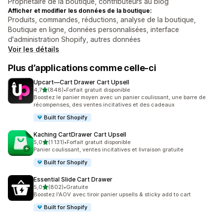
Propriétaire de la boutique, contributeurs au blog
Afficher et modifier les données de la boutique:
Produits, commandes, réductions, analyse de la boutique,
Boutique en ligne, données personnalisées, interface
d'administration Shopify, autres données
Voir les détails
Plus d’applications comme celle-ci
Upcart—Cart Drawer Cart Upsell
étoile(s) sur 5
4,7
(848)
•
Forfait gratuit disponible
848 avis au total
Boostez le panier moyen avec un panier coulissant, une barre de
récompenses, des ventes incitatives et des cadeaux
Built for Shopify
Kaching CartDrawer Cart Upsell
étoile(s) sur 5
5,0
(1 131)
•
Forfait gratuit disponible
1131 avis au total
Panier coulissant, ventes incitatives et livraison gratuite
Built for Shopify
Essential Slide Cart Drawer
étoile(s) sur 5
5,0
(802)
•
Gratuite
802 avis au total
Boostez l'AOV avec tiroir panier upsells & sticky add to cart
Built for Shopify