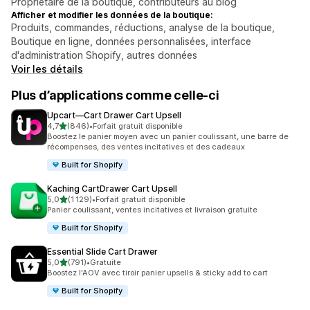
Propriétaire de la boutique, contributeurs au blog
Afficher et modifier les données de la boutique:
Produits, commandes, réductions, analyse de la boutique,
Boutique en ligne, données personnalisées, interface
d'administration Shopify, autres données
Voir les détails
Plus d’applications comme celle-ci
Upcart—Cart Drawer Cart Upsell
étoile(s) sur 5
4,7
(846)
•
Forfait gratuit disponible
846 avis au total
Boostez le panier moyen avec un panier coulissant, une barre de
récompenses, des ventes incitatives et des cadeaux
Built for Shopify
Kaching CartDrawer Cart Upsell
étoile(s) sur 5
5,0
(1 129)
•
Forfait gratuit disponible
1129 avis au total
Panier coulissant, ventes incitatives et livraison gratuite
Built for Shopify
Essential Slide Cart Drawer
étoile(s) sur 5
5,0
(791)
•
Gratuite
791 avis au total
Boostez l'AOV avec tiroir panier upsells & sticky add to cart
Built for Shopify