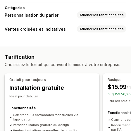
Catégories
Personnalisation du panier
Afficher les fonctionnalités
Affichage du panier
Ventes croisées et incitatives
Afficher les fonctionnalités
Annonces
Styles personnalisés
Règles personnalisées
Personnalisation
HTML personnalisé
CSS personnalisées
Panier vente incitative
Barre d’annonce
Champs de code de réduction
Promotions
Tarification
Barre de progression
Compléments en un clic
Emballage cadeau
Optimisation pour le format mobile
Choisissez le forfait qui convient le mieux à votre entreprise.
Panier coulissant
CSS personnalisées
HTML personnalisé
Panier coulissant
Panier fixe
Éditeur avec fonction de glisser-déposer
Case à cocher d’acceptation des Conditions générales
Gratuit pour toujours
Basique
Devises multiples
Multilingue
Règles personnalisées
Compte à rebours
$15.99
Installation gratuite
/ 
Offres et recommandations
Vente incitative
ou $153.50/an
Idéal pour débuter
Garanties
Protection de l’expédition
Cadeaux
Recommandations de produits
Pour les bouti
Emballage cadeau
Expédition gratuite
Plus d’achats, plus d’économies
Expédition gratuite
Fonctionnalités
Fonctionnalit
Compléments au produit
Recommandations de produits
Barre d’expédition
Comprend 30 commandes mensuelles via
Récompenses échelonnées
l’application
Commandes i
Produits fréquemment achetés ensemble
Frais supplémentaires
Cadeaux
Personnalisation gratuite du design
Recommandat
Seuils de quantités
Réductions échelonnées
par l’IA
Ventes incitatives manuelles de produits