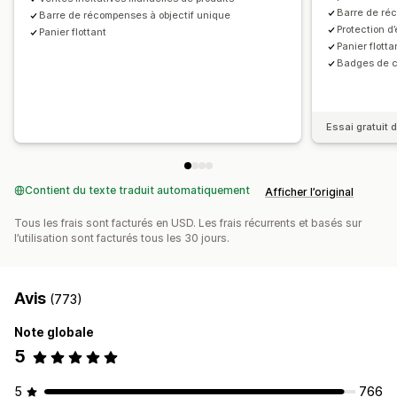
Personnalisation du processus de paiement
Barre de réc
Barre de récompenses à objectif unique
Recommandations basées sur l’IA
Protection d
Notes personnalisées
Vente incitative en un clic
Panier flottant
Mise à niveau de l’abonnement
Panier flotta
Masquer le paiement express
Passer au paiement
Badges de 
Analyses de données
Multilingue
Taux de clics
Essai gratuit d
Contient du texte traduit automatiquement
Afficher l’original
Tous les frais sont facturés en USD. Les frais récurrents et basés sur
l’utilisation sont facturés tous les 30 jours.
Avis
(773)
Note globale
5
5
766