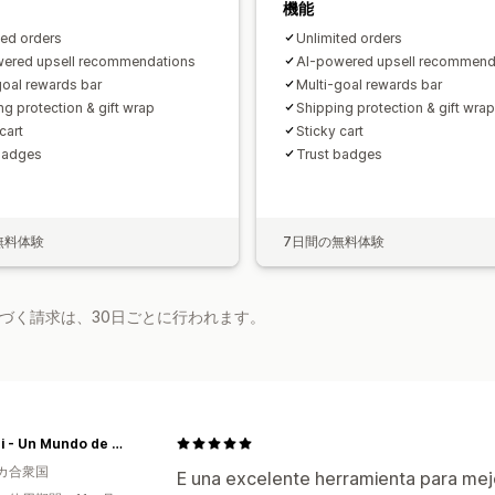
機能
ted orders
Unlimited orders
ered upsell recommendations
AI-powered upsell recommend
goal rewards bar
Multi-goal rewards bar
ng protection & gift wrap
Shipping protection & gift wrap
cart
Sticky cart
badges
Trust badges
無料体験
7日間の無料体験
基づく請求は、30日ごとに行われます。
Choppi - Un Mundo de Cortadores
カ合衆国
E una excelente herramienta para mejor