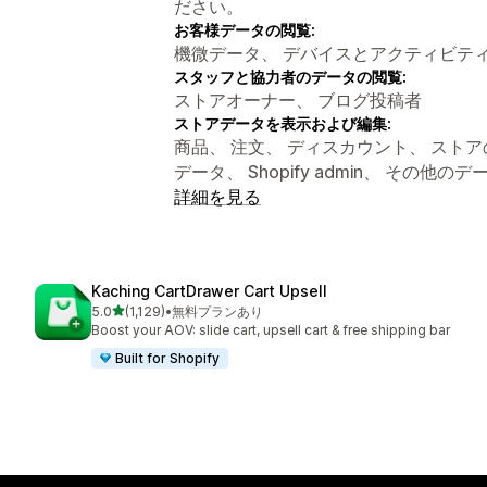
ださい。
お客様データの閲覧:
機微データ、 デバイスとアクティビテ
スタッフと協力者のデータの閲覧:
ストアオーナー、 ブログ投稿者
ストアデータを表示および編集:
商品、 注文、 ディスカウント、 スト
データ、 Shopify admin、 その他のデ
詳細を見る
Kaching CartDrawer Cart Upsell
5つ星中
5.0
(1,129)
•
無料プランあり
合計レビュー数：1129件
Boost your AOV: slide cart, upsell cart & free shipping bar
Built for Shopify