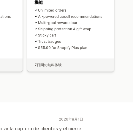
機能
Unlimited orders
ations
AI-powered upsell recommendations
Multi-goal rewards bar
Shipping protection & gift wrap
Sticky cart
Trust badges
$55.99 for Shopify Plus plan
7日間の無料体験
2026年8月1日
ar la captura de clientes y el cierre