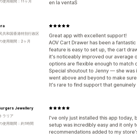
の使用期間：11ヶ月
en la ventaS
ura
民共和国香港特別行政区
Great app with excellent support!
の使用期間：2ヶ月
AOV Cart Drawer has been a fantastic a
feature is easy to set up, the cart dr
it's noticeably improved our average 
options are flexible enough to match o
Special shoutout to Jenny — she was i
went above and beyond to make sure e
It's rare to find support that genuine
Burgers Jewellery
トラリア
I've only just installed this app today
の使用期間：約1時間
setup was incredibly easy and it only 
recommendations added to my store's 