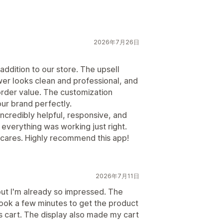
2026年7月26日
ddition to our store. The upsell
awer looks clean and professional, and
order value. The customization
ur brand perfectly.
ncredibly helpful, responsive, and
verything was working just right.
ly cares. Highly recommend this app!
2026年7月11日
, but I'm already so impressed. The
took a few minutes to get the product
cart. The display also made my cart