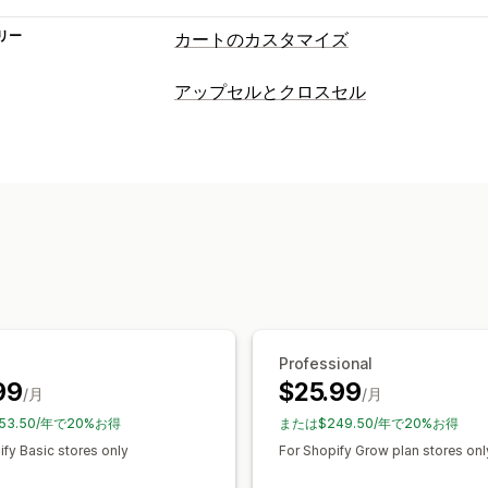
リー
カートのカスタマイズ
カートの表示
アップセルとクロスセル
お知らせ
カスタムスタイル
カスタム
カスタマイズ
ディスカウントフィールド
プロモーシ
カートでのアップセル
お知らせバー
カートドロワー
常時表示カート
利用
カートドロワー
カスタムCSS
カスタム
カウントダウンタイマー
複数通貨
複数言語
カスタムルール
アップセル
オファーとおすすめ
おすすめ商品
購入数量ベースの割引
保証
配送保証
無料ギフト
ギフト包装
追加料金
無料ギフト
おすすめ商品
よく同時購入される商品
チェックアウト環境のカスタマイズ
AIによるおすすめ
定期購入のアップグ
Professional
カスタムメモ
ワンクリックアップセル
99
$25.99
/月
/月
分析
エクスプレスチェックアウトの非表示
53.50/年で20%お得
または$249.50/年で20%お得
クリックスルー率
ify Basic stores only
For Shopify Grow plan stores onl