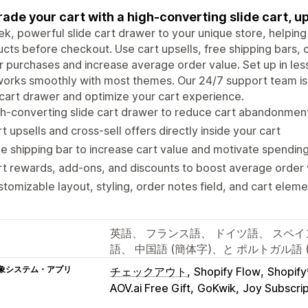
ade your cart with a high-converting slide cart, u
ek, powerful slide cart drawer to your unique store, helpin
cts before checkout. Use cart upsells, free shipping bars
r purchases and increase average order value. Set up in les
orks smoothly with most themes. Our 24/7 support team is
cart drawer and optimize your cart experience.
h-converting slide cart drawer to reduce cart abandonmen
t upsells and cross-sell offers directly inside your cart
e shipping bar to increase cart value and motivate spendin
t rewards, add-ons, and discounts to boost average order 
tomizable layout, styling, order notes field, and cart ele
英語、 フランス語、 ドイツ語、 スペイ
語、 中国語 (簡体字)、と ポルトガル語 
象システム・アプリ
チェックアウト
Shopify Flow
Shopi
AOV.ai Free Gift
GoKwik
Joy Subscrip