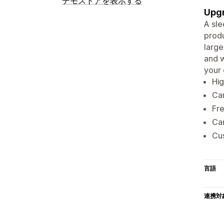
デモストアを表示する
Upgr
A sle
produ
large
and w
your 
Hig
Car
Fre
Car
Cus
言語
連携対