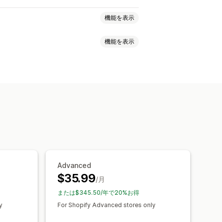
機能を表示
機能を表示
ルール
カスタムHTML
カスタムCSS
ョン
ギフト包装
モバイル対応
進捗バー
ワンクリックアドオン
規約チェックボックス
HTML
ドラッグ&ドロップエディタ
無料配送
配送バー
段階式リワード
無料配送
商品アドオン
数量割引
段階的ディスカウント
レード
Advanced
$35.99
/月
チェックアウトまでスキップ
複数言語
または$345.50/年で20%お得
y
For Shopify Advanced stores only