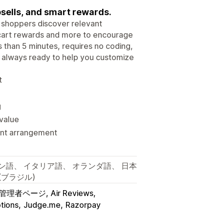
psells, and smart rewards.
g shoppers discover relevant
, cart rewards and more to encourage
s than 5 minutes, requires no coding,
 always ready to help you customize
t
g
value
ment arrangement
ン語、 イタリア語、 オランダ語、 日本
(ブラジル)
fy管理者ページ
Air Reviews
tions
Judge.me
Razorpay