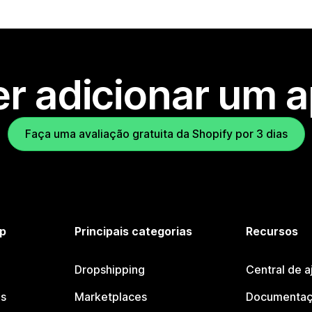
r adicionar um 
Faça uma avaliação gratuita da Shopify por 3 dias
p
Principais categorias
Recursos
Dropshipping
Central de a
os
Marketplaces
Documentaç