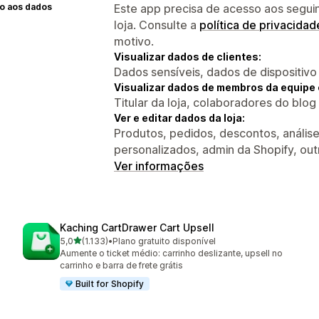
o aos dados
Este app precisa de acesso aos segui
loja. Consulte a
política de privacidad
motivo.
Visualizar dados de clientes:
Dados sensíveis, dados de dispositivo
Visualizar dados de membros da equipe 
Titular da loja, colaboradores do blog
Ver e editar dados da loja:
Produtos, pedidos, descontos, análise 
personalizados, admin da Shopify, ou
Ver informações
Kaching CartDrawer Cart Upsell
de 5 estrelas
5,0
(1.133)
•
Plano gratuito disponível
1133 avaliações ao todo
Aumente o ticket médio: carrinho deslizante, upsell no
carrinho e barra de frete grátis
Built for Shopify