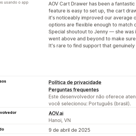
es usando o app
AOV Cart Drawer has been a fantastic a
feature is easy to set up, the cart dr
it's noticeably improved our average 
options are flexible enough to match o
Special shoutout to Jenny — she was i
went above and beyond to make sure e
It's rare to find support that genuine
sos
Política de privacidade
Perguntas frequentes
Este desenvolvedor não oferece atend
você selecionou: Português (brasil).
volvedor
AOV.ai
Hanoi, VN
do
9 de abril de 2025