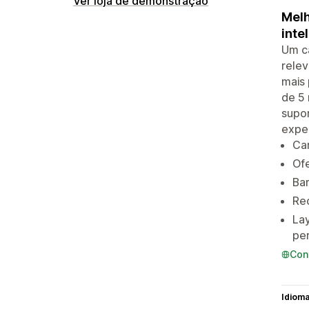
Ver loja de demonstração
Melh
inte
Um ca
relev
mais
de 5 
supor
exper
Car
Ofe
Bar
Re
Lay
per
Con
Idiom