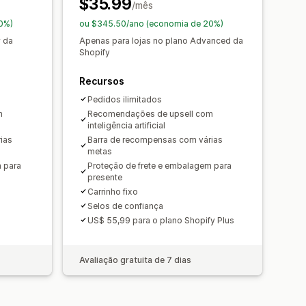
$35.99
juntos
Intervalos de quantidade
/mês
 de IA
Fazer upgrade de assinatura
0%)
ou $345.50/ano (economia de 20%)
w da
Apenas para lojas no plano Advanced da
 com um clique
Shopify
o checkout
Em vários idiomas
Recursos
Pedidos ilimitados
m
Recomendações de upsell com
inteligência artificial
ias
Barra de recompensas com várias
metas
 para
Proteção de frete e embalagem para
presente
Carrinho fixo
Selos de confiança
US$ 55,99 para o plano Shopify Plus
Avaliação gratuita de 7 dias