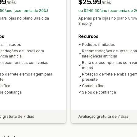
99
$25.99
Produtos frequentemente comprados 
/mês
Brindes
/mês
Descontos por níveis
Recomendações
.50/ano (economia de 20%)
ou $249.50/ano (economia de 2
Personalização de checkout
ara lojas no plano Basic da
Apenas para lojas no plano Gro
Análises
Observações personalizadas
Upsell
Shopify
Taxas de cliques
Ocultar checkout rápido
Pular para 
os
Recursos
s ilimitados
Pedidos ilimitados
endações de upsell com
Recomendações de upsell co
ncia artificial
inteligência artificial
de recompensas com várias
Barra de recompensas com vár
metas
ão de frete e embalagem para
Proteção de frete e embalagem
te
presente
o fixo
Carrinho fixo
de confiança
Selos de confiança
o gratuita de 7 dias
Avaliação gratuita de 7 dias