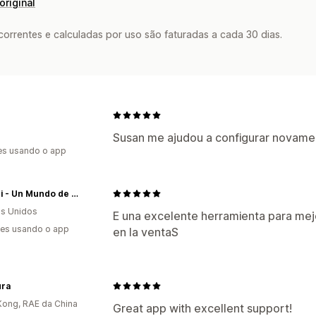
original
rrentes e calculadas por uso são faturadas a cada 30 dias.
e
Susan me ajudou a configurar novament
es usando o app
Choppi - Un Mundo de Cortadores
s Unidos
E una excelente herramienta para mejor
es usando o app
en la ventaS
ura
ong, RAE da China
Great app with excellent support!