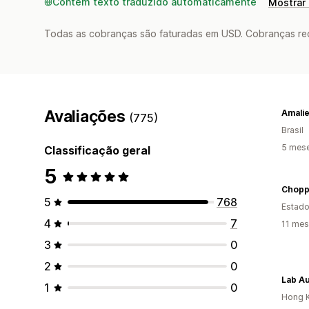
Contém texto traduzido automaticamente
Mostrar 
Todas as cobranças são faturadas em USD. Cobranças reco
Avaliações
Amali
(775)
Brasil
5 mes
Classificação geral
5
5
768
Estado
4
7
11 mes
3
0
2
0
Lab A
1
0
Hong K