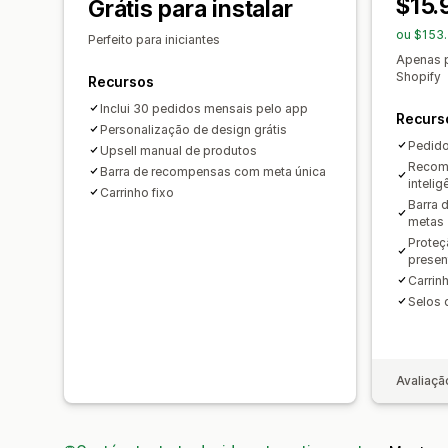
$15.
Grátis para instalar
ou $153
Perfeito para iniciantes
Apenas p
Shopify
Recursos
Inclui 30 pedidos mensais pelo app
Recurs
Personalização de design grátis
Pedido
Upsell manual de produtos
Recom
Barra de recompensas com meta única
inteligê
Carrinho fixo
Barra 
metas
Proteç
presen
Carrinh
Selos 
Avaliaçã