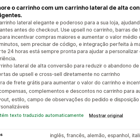
ore o carrinho com um carrinho lateral de alta co
ligentes.
rrinho lateral elegante e poderoso para a sua loja, ajudand
antes antes do checkout. Use upsell no carrinho, barras de
 para incentivar compras maiores e aumentar o valor médi
minutos, sem precisar de código, e integração perfeita à m
te 24 horas está sempre pronta para ajudar a personalizar o 
iência.
rinho lateral de alta conversão para reduzir o abandono de
rtas de upsell e cross-sell diretamente no carrinho
ra de frete grátis para aumentar o valor do carrinho e incen
compensas, complementos e descontos no carrinho para au
out, estilo, campo de observações do pedido e disposição
sonalizáveis
tém texto traduzido automaticamente
Mostrar original
as
inglês, francês, alemão, espanhol, ita