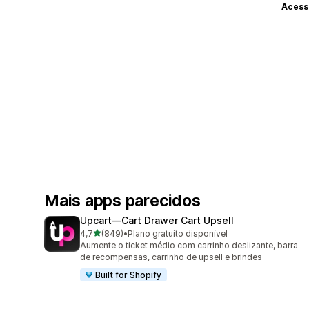
Acess
Mais apps parecidos
Upcart—Cart Drawer Cart Upsell
de 5 estrelas
4,7
(849)
•
Plano gratuito disponível
849 avaliações ao todo
Aumente o ticket médio com carrinho deslizante, barra
de recompensas, carrinho de upsell e brindes
Built for Shopify