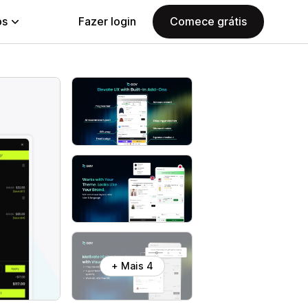
ps
Fazer login
Comece grátis
+ Mais 4