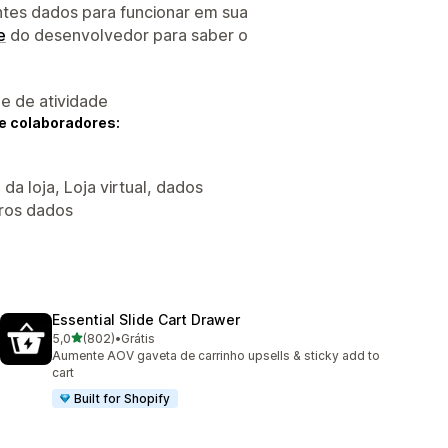
ntes dados para funcionar em sua
e
do desenvolvedor para saber o
 e de atividade
e colaboradores:
da loja, Loja virtual, dados
tros dados
Essential Slide Cart Drawer
de 5 estrelas
5,0
(802)
•
Grátis
802 avaliações ao todo
Aumente AOV gaveta de carrinho upsells & sticky add to
cart
Built for Shopify