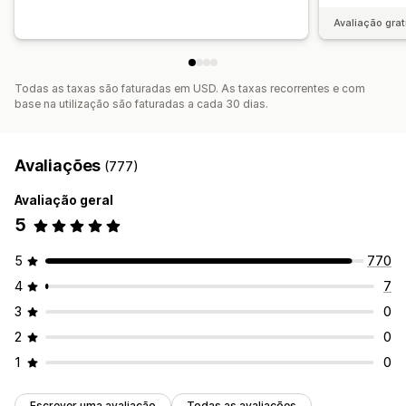
Avaliação grat
Todas as taxas são faturadas em USD. As taxas recorrentes e com
base na utilização são faturadas a cada 30 dias.
Avaliações
(777)
Avaliação geral
5
5
770
4
7
3
0
2
0
1
0
Escrever uma avaliação
Todas as avaliações