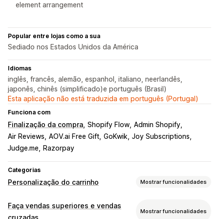
element arrangement
Popular entre lojas como a sua
Sediado nos Estados Unidos da América
Idiomas
inglês, francês, alemão, espanhol, italiano, neerlandês,
japonês, chinês (simplificado)e português (Brasil)
Esta aplicação não está traduzida em português (Portugal)
Funciona com
Finalização da compra
Shopify Flow
Admin Shopify
Air Reviews
AOV.ai Free Gift
GoKwik
Joy Subscriptions
Judge.me
Razorpay
Categorias
Personalização do carrinho
Mostrar funcionalidades
Apresentação do carrinho
Faça vendas superiores e vendas
Mostrar funcionalidades
Anúncios
Estilos personalizados
Regras personalizadas
cruzadas