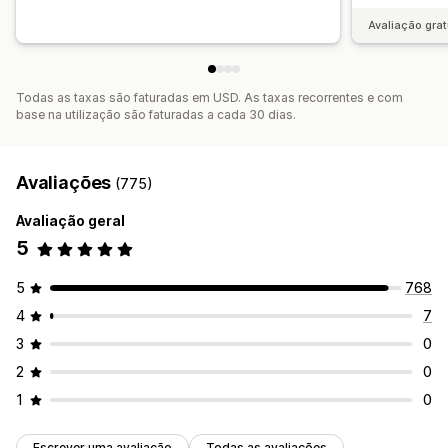
Avaliação grat
Todas as taxas são faturadas em USD. As taxas recorrentes e com
base na utilização são faturadas a cada 30 dias.
Avaliações
(775)
Avaliação geral
5
5
768
4
7
3
0
2
0
1
0
Escrever uma avaliação
Todas as avaliações