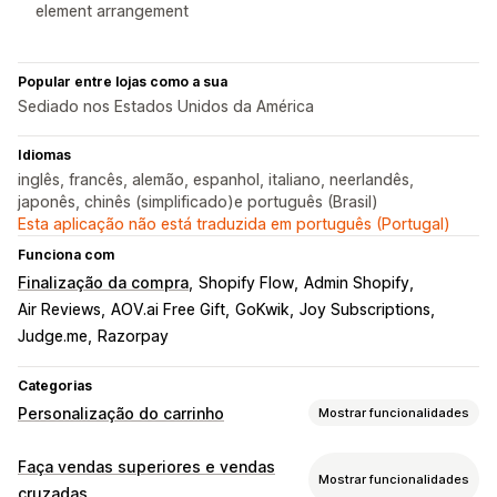
element arrangement
Popular entre lojas como a sua
Sediado nos Estados Unidos da América
Idiomas
inglês, francês, alemão, espanhol, italiano, neerlandês,
japonês, chinês (simplificado)e português (Brasil)
Esta aplicação não está traduzida em português (Portugal)
Funciona com
Finalização da compra
Shopify Flow
Admin Shopify
Air Reviews
AOV.ai Free Gift
GoKwik
Joy Subscriptions
Judge.me
Razorpay
Categorias
Personalização do carrinho
Mostrar funcionalidades
Apresentação do carrinho
Faça vendas superiores e vendas
Mostrar funcionalidades
Anúncios
Estilos personalizados
Regras personalizadas
cruzadas