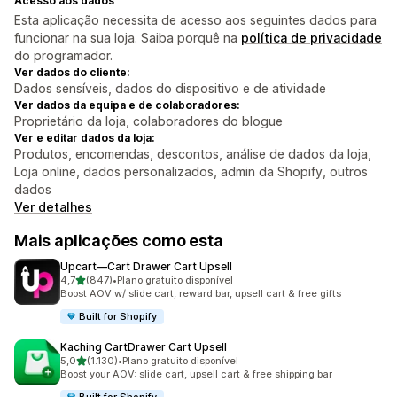
Acesso aos dados
Esta aplicação necessita de acesso aos seguintes dados para
funcionar na sua loja. Saiba porquê na
política de privacidade
do programador.
Ver dados do cliente:
Dados sensíveis, dados do dispositivo e de atividade
Ver dados da equipa e de colaboradores:
Proprietário da loja, colaboradores do blogue
Ver e editar dados da loja:
Produtos, encomendas, descontos, análise de dados da loja,
Loja online, dados personalizados, admin da Shopify, outros
dados
Ver detalhes
Mais aplicações como esta
Upcart—Cart Drawer Cart Upsell
de 5 estrelas
4,7
(847)
•
Plano gratuito disponível
847 total de avaliações
Boost AOV w/ slide cart, reward bar, upsell cart & free gifts
Built for Shopify
Kaching CartDrawer Cart Upsell
de 5 estrelas
5,0
(1.130)
•
Plano gratuito disponível
1130 total de avaliações
Boost your AOV: slide cart, upsell cart & free shipping bar
Built for Shopify