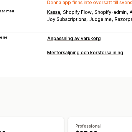
Denna app finns inte översatt till sven
rar med
Kassa
Shopify Flow
Shopify-admin
A
Joy Subscriptions
Judge.me
Razorp
rier
Anpassning av varukorg
Varukorgsvisning
Merförsäljning och korsförsäljning
Meddelanden
Anpassade stilar
Anpa
Anpassning
Anpassad CSS
Rabattfält
Kampanjer
Merförsäljning i varukorg
Fält med m
Mobilanpassning
Varukorgspanel
Fa
Tillägg på ett klick
Varukorgspanel
Nedräkningstimer
Dra och släpp-redigerare
Flera valut
Merförsäljning
Erbjudanden och rekommendationer
Produktrekommendationer
Köp mer,
Garantier
Leveransförsäkring
Gratis
Kvantitetsbaserade belöningar
Fler f
Produkttillägg
Produktrekommendati
Kassaanpassning
Sådant som ofta köps tillsammans
St
Professional
Anpassade anteckningar
Merförsäljn