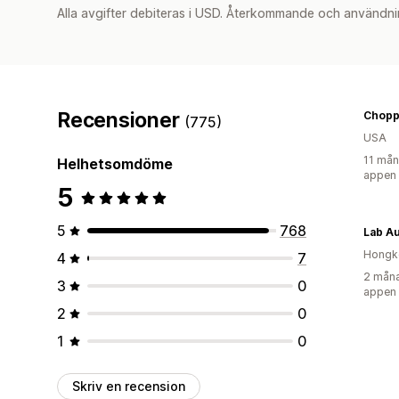
Alla avgifter debiteras i USD. Återkommande och användni
Recensioner
(775)
USA
11 mån
Helhetsomdöme
appen
5
5
768
Lab A
Hongk
4
7
2 måna
3
0
appen
2
0
1
0
Skriv en recension