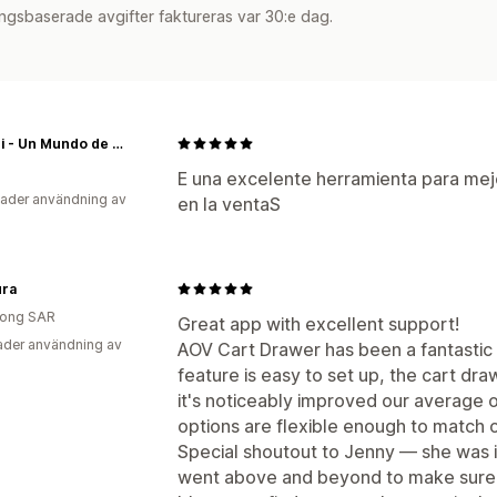
ngsbaserade avgifter faktureras var 30:e dag.
Choppi - Un Mundo de Cortadores
E una excelente herramienta para mejor
ader användning av
en la ventaS
ura
ong SAR
Great app with excellent support!
der användning av
AOV Cart Drawer has been a fantastic a
feature is easy to set up, the cart dr
it's noticeably improved our average 
options are flexible enough to match o
Special shoutout to Jenny — she was i
went above and beyond to make sure e