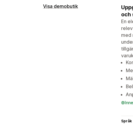
Visa demobutik
Uppg
och 
En el
relev
med m
under
tillg
varu
Kon
Mer
Mät
Bel
Anp
Inn
Språk