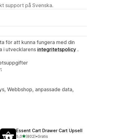
ekt support på Svenska.
ata för att kunna fungera med din
ta i utvecklarens
integritetspolicy
.
tetsuppgifter
:
alys, Webbshop, anpassade data,
Essent Cart Drawer Cart Upsell
av 5 stjärnor
5,0
(802)
•
Gratis
802 recensioner totalt