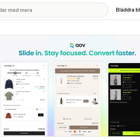
Bläddra b
ri med utvalda bilder