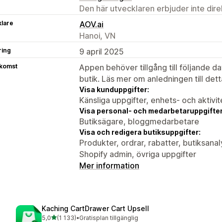
Den här utvecklaren erbjuder inte dir
klare
AOV.ai
Hanoi, VN
ring
9 april 2025
tkomst
Appen behöver tillgång till följande d
butik. Läs mer om anledningen till det
Visa kunduppgifter:
Känsliga uppgifter, enhets- och aktivi
Visa personal- och medarbetaruppgifter
Butiksägare, bloggmedarbetare
Visa och redigera butiksuppgifter:
Produkter, ordrar, rabatter, butiksan
Shopify admin, övriga uppgifter
Mer information
Kaching CartDrawer Cart Upsell
av 5 stjärnor
5,0
(1 133)
•
Gratisplan tillgänglig
1133 recensioner totalt