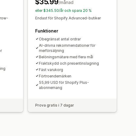
$35.99
ndationer
/månad
eller $345.50/år och spara 20 %
Grow-
Endast för Shopify Advanced-butiker
Funktioner
Obegränsat antal ordrar
AI-drivna rekommendationer för
r
merförsäljning
Belöningsmätare med flera mål
Fraktskydd och presentinslagning
ing
Fäst varukorg
Förtroendemärken
55,99 USD för Shopify Plus-
abonnemang
Prova gratis i 7 dagar