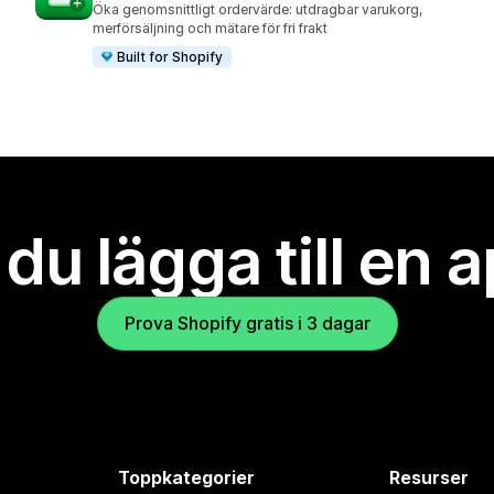
Öka genomsnittligt ordervärde: utdragbar varukorg,
merförsäljning och mätare för fri frakt
Built for Shopify
l du lägga till en 
Prova Shopify gratis i 3 dagar
Toppkategorier
Resurser