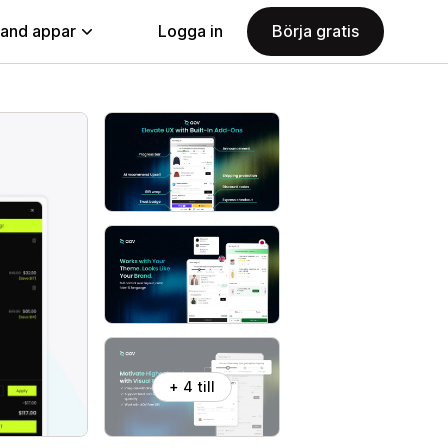
land appar
Logga in
Börja gratis
+ 4 till