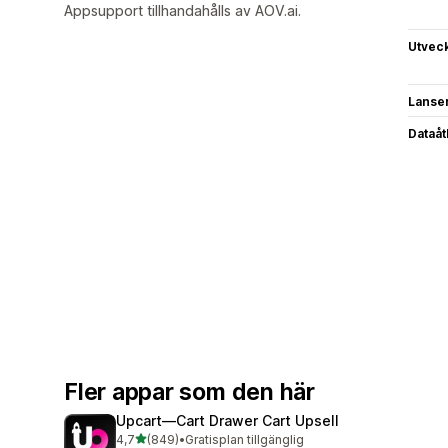
Appsupport tillhandahålls av AOV.ai.
Utvec
Lanse
Dataå
Fler appar som den här
Upcart—Cart Drawer Cart Upsell
av 5 stjärnor
4,7
(849)
•
Gratisplan tillgänglig
849 recensioner totalt