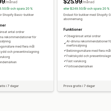
99
$25.99
Differentierade rabatter
AI-rekomme
/månad
/månad
Hoppa till kassan
Flera språk
Prenumerationsuppgradering
53.50/år och spara 20 %
eller $249.50/år och spara 20 %
ör Shopify Basic-butiker
Endast för butiker med Shopify 
Analysverktyg
abonnemang
Klickfrekvenser
oner
Funktioner
nsat antal ordrar
Obegränsat antal ordrar
vna rekommendationer för
säljning
AI-drivna rekommendationer fö
merförsäljning
ngsmätare med flera mål
Belöningsmätare med flera mål
kydd och presentinslagning
Fraktskydd och presentinslagn
arukorg
Fäst varukorg
oendemärken
Förtroendemärken
atis i 7 dagar
Prova gratis i 7 dagar