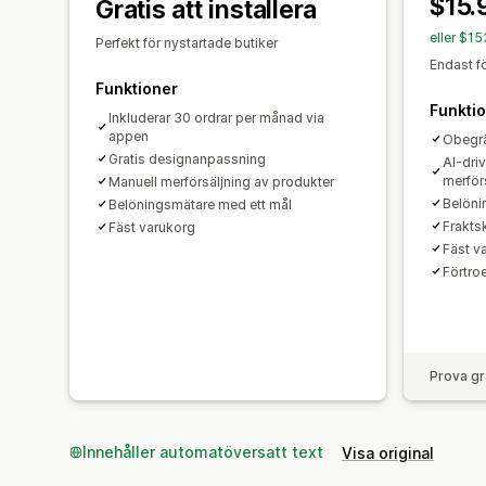
$15.
Gratis att installera
eller $1
Perfekt för nystartade butiker
Endast f
Funktioner
Funkti
Inkluderar 30 ordrar per månad via
appen
Obegrä
Gratis designanpassning
AI-dri
merför
Manuell merförsäljning av produkter
Belöni
Belöningsmätare med ett mål
Frakts
Fäst varukorg
Fäst v
Förtr
Prova gr
Innehåller automatöversatt text
Visa original