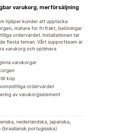
bar varukorg, merförsäljning
som hjälper kunder att upptäcka
gen, mätare för fri frakt, belöningar
liga ordervärdet. Installationen tar
 de flesta teman. Vårt supportteam är
bara varukorg och optimera
givna varukorgar
ukorgen
ill köp
enomsnittliga ordervärdet
acering av varukorgselement
lienska, nederländska, japanska,
 (brasiliansk portugisiska)