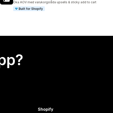
Öka AOV med varukorgslåda upsells & sticky add to cart
Built for Shopify
app?
Shopify