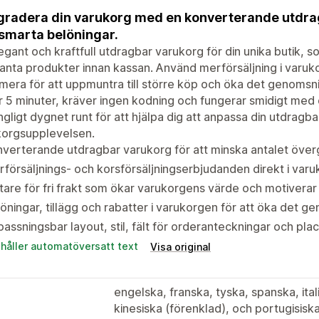
radera din varukorg med en konverterande utdrag
smarta belöningar.
egant och kraftfull utdragbar varukorg för din unika butik, 
anta produkter innan kassan. Använd merförsäljning i varukor
era för att uppmuntra till större köp och öka det genomsnitt
 5 minuter, kräver ingen kodning och fungerar smidigt med
ängligt dygnet runt för att hjälpa dig att anpassa din utdrag
korgsupplevelsen.
verterande utdragbar varukorg för att minska antalet över
försäljnings- och korsförsäljningserbjudanden direkt i var
are för fri frakt som ökar varukorgens värde och motiverar t
öningar, tillägg och rabatter i varukorgen för att öka det g
assningsbar layout, stil, fält för orderanteckningar och pl
ehåller automatöversatt text
Visa original
engelska, franska, tyska, spanska, ita
kinesiska (förenklad), och portugisiska