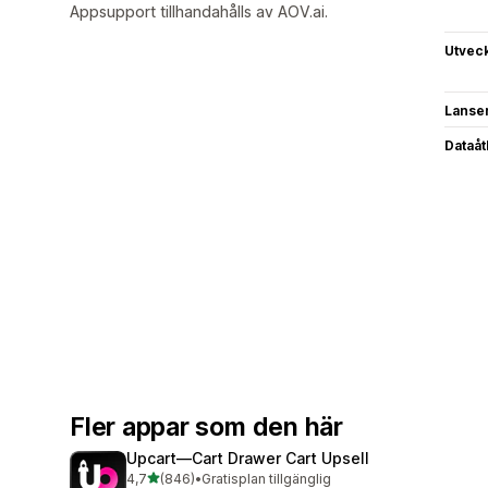
Appsupport tillhandahålls av AOV.ai.
Utvec
Lanse
Dataå
Fler appar som den här
Upcart—Cart Drawer Cart Upsell
av 5 stjärnor
4,7
(846)
•
Gratisplan tillgänglig
846 recensioner totalt