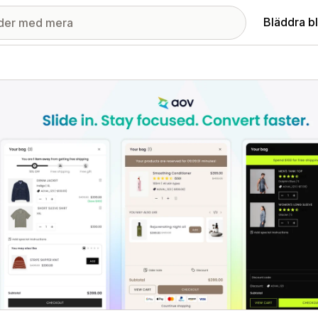
Bläddra b
ri med utvalda bilder