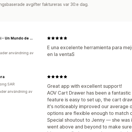
ngsbaserade avgifter faktureras var 30:e dag.
Choppi - Un Mundo de Cortadores
E una excelente herramienta para mejor
ader användning av
en la ventaS
ura
ong SAR
Great app with excellent support!
der användning av
AOV Cart Drawer has been a fantastic a
feature is easy to set up, the cart dr
it's noticeably improved our average 
options are flexible enough to match o
Special shoutout to Jenny — she was i
went above and beyond to make sure e