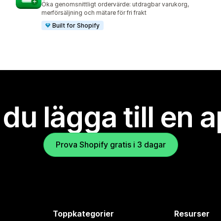
Öka genomsnittligt ordervärde: utdragbar varukorg,
merförsäljning och mätare för fri frakt
Built for Shopify
l du lägga till en 
Prova Shopify gratis i 3 dagar
Toppkategorier
Resurser