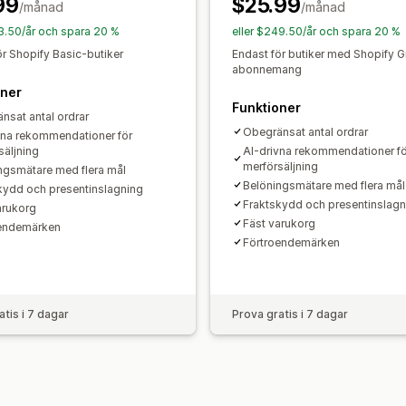
99
$25.99
Differentierade rabatter
AI-rekomme
/månad
/månad
Hoppa till kassan
Flera språk
Prenumerationsuppgradering
53.50/år och spara 20 %
eller $249.50/år och spara 20 %
ör Shopify Basic-butiker
Endast för butiker med Shopify 
Analysverktyg
abonnemang
Klickfrekvenser
oner
Funktioner
nsat antal ordrar
Obegränsat antal ordrar
vna rekommendationer för
säljning
AI-drivna rekommendationer fö
merförsäljning
ngsmätare med flera mål
Belöningsmätare med flera mål
kydd och presentinslagning
Fraktskydd och presentinslagn
arukorg
Fäst varukorg
oendemärken
Förtroendemärken
atis i 7 dagar
Prova gratis i 7 dagar