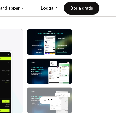
land appar
Logga in
Börja gratis
+ 4 till