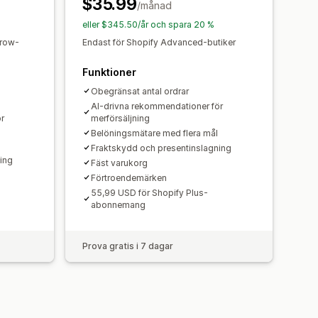
$35.99
ndationer
/månad
eller $345.50/år och spara 20 %
Grow-
Endast för Shopify Advanced-butiker
Funktioner
Obegränsat antal ordrar
AI-drivna rekommendationer för
r
merförsäljning
Belöningsmätare med flera mål
Fraktskydd och presentinslagning
ing
Fäst varukorg
Förtroendemärken
55,99 USD för Shopify Plus-
abonnemang
Prova gratis i 7 dagar