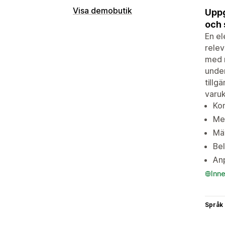
Visa demobutik
Uppg
och 
En el
relev
med m
under
tillg
varu
Kon
Mer
Mät
Bel
Anp
Inn
Språk