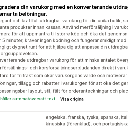
radera din varukorg med en konverterande utdrag
smarta belöningar.
egant och kraftfull utdragbar varukorg för din unika butik, 
anta produkter innan kassan. Använd merförsäljning i varukor
era för att uppmuntra till större köp och öka det genomsnitt
 5 minuter, kräver ingen kodning och fungerar smidigt med
ängligt dygnet runt för att hjälpa dig att anpassa din utdrag
korgsupplevelsen.
verterande utdragbar varukorg för att minska antalet över
försäljnings- och korsförsäljningserbjudanden direkt i var
are för fri frakt som ökar varukorgens värde och motiverar t
öningar, tillägg och rabatter i varukorgen för att öka det g
assningsbar layout, stil, fält för orderanteckningar och pl
ehåller automatöversatt text
Visa original
engelska, franska, tyska, spanska, ita
kinesiska (förenklad), och portugisiska