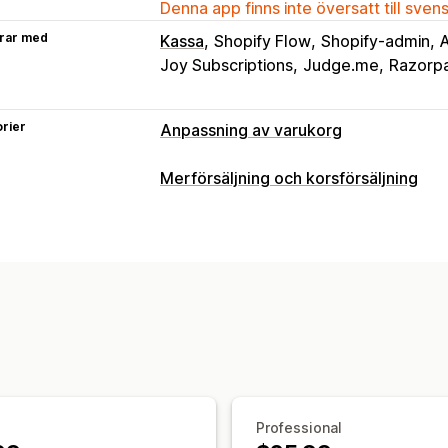
Denna app finns inte översatt till sven
rar med
Kassa
Shopify Flow
Shopify-admin
A
Joy Subscriptions
Judge.me
Razorp
rier
Anpassning av varukorg
Varukorgsvisning
Merförsäljning och korsförsäljning
Meddelanden
Anpassade stilar
Anpa
Anpassning
Anpassad CSS
Rabattfält
Kampanjer
Merförsäljning i varukorg
Fält med m
Mobilanpassning
Varukorgspanel
Fa
Tillägg på ett klick
Varukorgspanel
Nedräkningstimer
Dra och släpp-redigerare
Flera valut
Merförsäljning
Erbjudanden och rekommendationer
Produktrekommendationer
Köp mer,
Garantier
Leveransförsäkring
Gratis
Kvantitetsbaserade belöningar
Fler f
Produkttillägg
Produktrekommendati
Kassaanpassning
Sådant som ofta köps tillsammans
St
Professional
Anpassade anteckningar
Merförsäljn