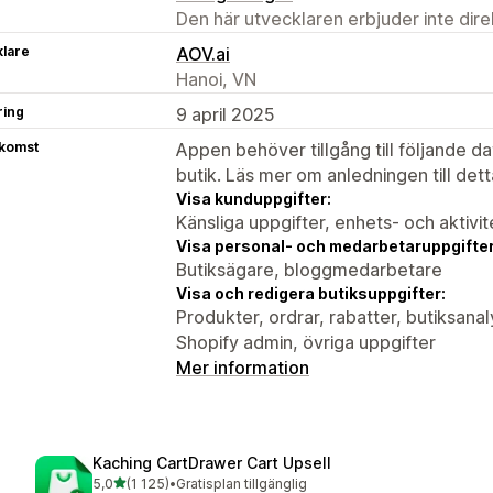
Den här utvecklaren erbjuder inte dir
klare
AOV.ai
Hanoi, VN
ring
9 april 2025
tkomst
Appen behöver tillgång till följande d
butik. Läs mer om anledningen till det
Visa kunduppgifter:
Känsliga uppgifter, enhets- och aktivi
Visa personal- och medarbetaruppgifter
Butiksägare, bloggmedarbetare
Visa och redigera butiksuppgifter:
Produkter, ordrar, rabatter, butiksan
Shopify admin, övriga uppgifter
Mer information
Kaching CartDrawer Cart Upsell
av 5 stjärnor
5,0
(1 125)
•
Gratisplan tillgänglig
1125 recensioner totalt