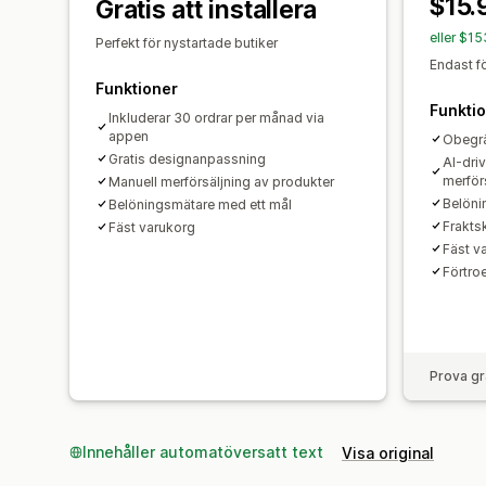
$15.
Gratis att installera
eller $1
Perfekt för nystartade butiker
Endast f
Funktioner
Funkti
Inkluderar 30 ordrar per månad via
appen
Obegrä
Gratis designanpassning
AI-dri
merför
Manuell merförsäljning av produkter
Belöni
Belöningsmätare med ett mål
Frakts
Fäst varukorg
Fäst v
Förtr
Prova gr
Innehåller automatöversatt text
Visa original