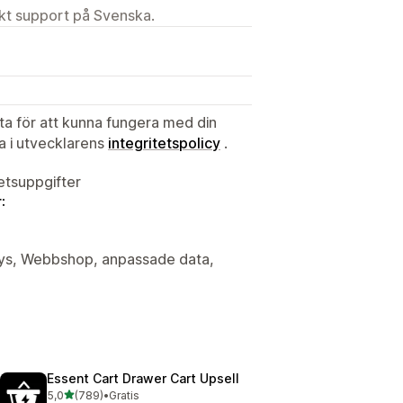
ekt support på Svenska.
ata för att kunna fungera med din
ta i utvecklarens
integritetspolicy
.
tetsuppgifter
:
alys, Webbshop, anpassade data,
Essent Cart Drawer Cart Upsell
av 5 stjärnor
5,0
(789)
•
Gratis
789 recensioner totalt