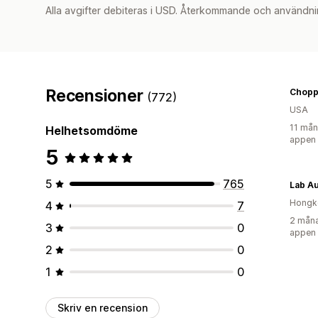
Alla avgifter debiteras i USD. Återkommande och användni
Recensioner
(772)
USA
11 mån
Helhetsomdöme
appen
5
5
765
Lab A
Hongk
4
7
2 måna
3
0
appen
2
0
1
0
Skriv en recension