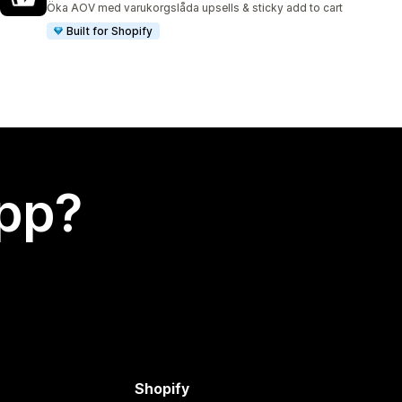
Öka AOV med varukorgslåda upsells & sticky add to cart
Built for Shopify
app?
Shopify