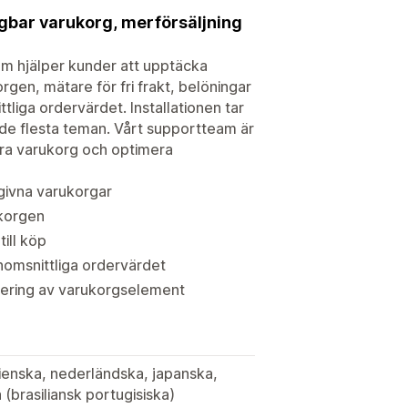
bar varukorg, merförsäljning
som hjälper kunder att upptäcka
gen, mätare för fri frakt, belöningar
liga ordervärdet. Installationen tar
 de flesta teman. Vårt supportteam är
bara varukorg och optimera
givna varukorgar
ukorgen
ill köp
enomsnittliga ordervärdet
acering av varukorgselement
lienska, nederländska, japanska,
 (brasiliansk portugisiska)