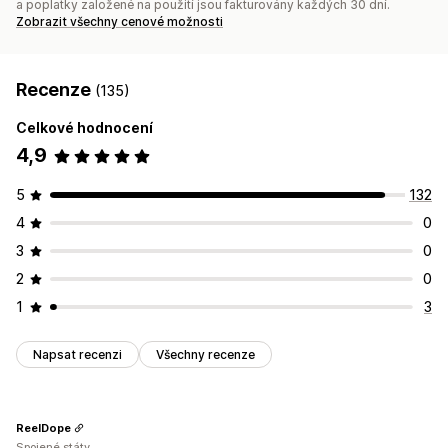
a poplatky založené na použití jsou fakturovány každých 30 dní.
Zobrazit všechny cenové možnosti
Recenze
(135)
Celkové hodnocení
4,9
5
132
4
0
3
0
2
0
1
3
Napsat recenzi
Všechny recenze
ReelDope
Spojené státy