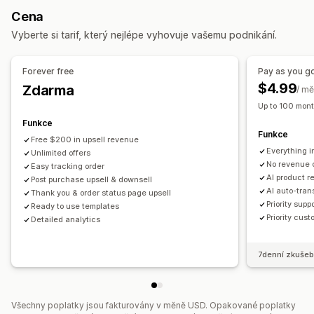
Nabídky a doporučení
Cena
Doporučené produkty
Doporučení pomocí AI
Vyberte si tarif, který nejlépe vyhovuje vašemu podnikání.
Analytika
Forever free
Pay as you g
Konverzní poměry
$4.99
Zdarma
/ mě
Up to 100 mont
Funkce
Funkce
Free $200 in upsell revenue
Everything i
Unlimited offers
No revenue 
Easy tracking order
AI product 
Post purchase upsell & downsell
AI auto-tran
Thank you & order status page upsell
Priority supp
Ready to use templates
Priority cust
Detailed analytics
7denní zkušeb
Všechny poplatky jsou fakturovány v měně USD. Opakované poplatky