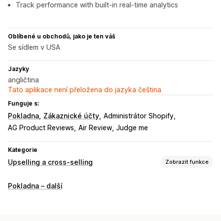
Track performance with built-in real-time analytics
Oblíbené u obchodů, jako je ten váš
Se sídlem v USA
Jazyky
angličtina
Tato aplikace není přeložena do jazyka čeština
Funguje s:
Pokladna
Zákaznické účty
Administrátor Shopify
AG Product Reviews
Air Review
Judge me
Kategorie
Upselling a cross-selling
Zobrazit funkce
Přizpůsobení
Pokladna – další
Upselling v košíku
Upselling na pokladně
Upselling na stránce s poděkováním
Více jazyků