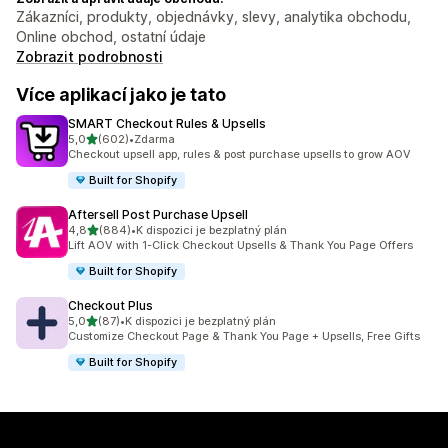
Zákazníci, produkty, objednávky, slevy, analytika obchodu,
Online obchod, ostatní údaje
Zobrazit podrobnosti
Více aplikací jako je tato
SMART Checkout Rules & Upsells
z 5 hvězd
5,0
(602)
•
Zdarma
Celkový počet recenzí: 602
Checkout upsell app, rules & post purchase upsells to grow AOV
Built for Shopify
Aftersell Post Purchase Upsell
z 5 hvězd
4,8
(884)
•
K dispozici je bezplatný plán
Celkový počet recenzí: 884
Lift AOV with 1-Click Checkout Upsells & Thank You Page Offers
Built for Shopify
Checkout Plus
z 5 hvězd
5,0
(87)
•
K dispozici je bezplatný plán
Celkový počet recenzí: 87
Customize Checkout Page & Thank You Page + Upsells, Free Gifts
Built for Shopify