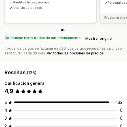
Plantillas listas para usar
Personalizaci
Análisis detallados
Prueba gratis 
Contiene texto traducido automáticamente
Mostrar original
Todos los cargos se facturan en USD. Los cargos recurrentes y por uso
se facturan cada 30 días.
Ver todas las opciones de precios
Reseñas
(135)
Calificación general
4,9
5
132
4
0
3
0
2
0