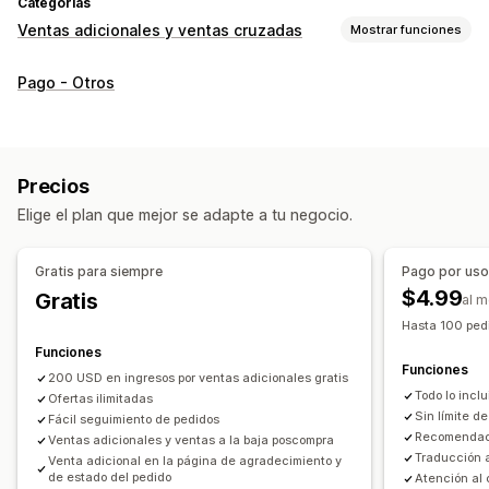
Categorías
Ventas adicionales y ventas cruzadas
Mostrar funciones
Personalización
Pago - Otros
Venta adicional en el carrito
Venta adicional en el pago
Venta adicional en la página de agradecimiento
Múltiples idiomas
Precios
Ofertas y recomendaciones
Elige el plan que mejor se adapte a tu negocio.
Recomendaciones de productos
Recomendaciones de IA
Gratis para siempre
Pago por us
Informes y estadísticas
$4.99
Gratis
al 
Tasas de conversión
Hasta 100 pedi
Funciones
Funciones
200 USD en ingresos por ventas adicionales gratis
Todo lo inclu
Ofertas ilimitadas
Sin límite d
Fácil seguimiento de pedidos
Recomendaci
Ventas adicionales y ventas a la baja poscompra
Traducción 
Venta adicional en la página de agradecimiento y
de estado del pedido
Atención al c