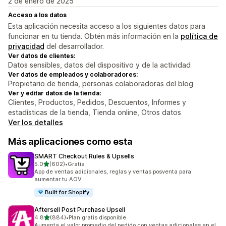
2 de enero de 2025
Acceso a los datos
Esta aplicación necesita acceso a los siguientes datos para
funcionar en tu tienda. Obtén más información en la
política de
privacidad
del desarrollador.
Ver datos de clientes:
Datos sensibles, datos del dispositivo y de la actividad
Ver datos de empleados y colaboradores:
Propietario de tienda, personas colaboradoras del blog
Ver y editar datos de la tienda:
Clientes, Productos, Pedidos, Descuentos, Informes y
estadísticas de la tienda, Tienda online, Otros datos
Ver los detalles
Más aplicaciones como esta
SMART Checkout Rules & Upsells
de 5 estrellas
5.0
(602)
•
Gratis
602 reseñas en total
App de ventas adicionales, reglas y ventas posventa para
aumentar tu AOV
Built for Shopify
Aftersell Post Purchase Upsell
de 5 estrellas
4.8
(884)
•
Plan gratis disponible
884 reseñas en total
Aumenta el valor promedio del pedido con ventas adicionales en el