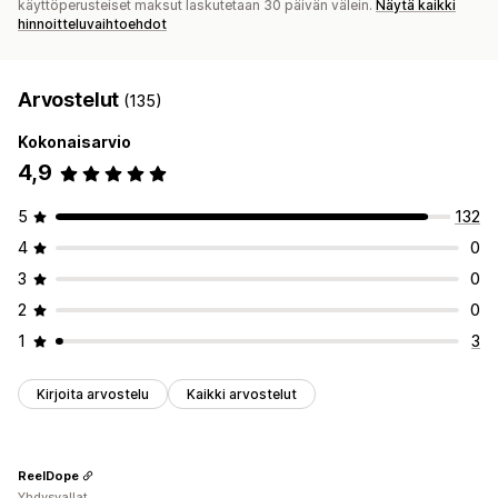
käyttöperusteiset maksut laskutetaan 30 päivän välein.
Näytä kaikki
hinnoitteluvaihtoehdot
Arvostelut
(135)
Kokonaisarvio
4,9
5
132
4
0
3
0
2
0
1
3
Kirjoita arvostelu
Kaikki arvostelut
ReelDope
Yhdysvallat