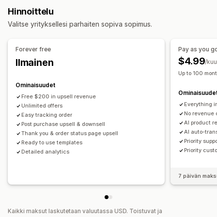
Tarjoukset ja suositukset
Hinnoittelu
Tuotesuositukset
Tekoälysuositukset
Valitse yrityksellesi parhaiten sopiva sopimus.
Analytiikka
Forever free
Pay as you g
Konversioasteet
$4.99
Ilmainen
/ku
Up to 100 mont
Ominaisuudet
Ominaisuude
Free $200 in upsell revenue
Everything i
Unlimited offers
No revenue 
Easy tracking order
AI product 
Post purchase upsell & downsell
AI auto-tran
Thank you & order status page upsell
Priority supp
Ready to use templates
Priority cust
Detailed analytics
7 päivän maks
Kaikki maksut laskutetaan valuutassa USD. Toistuvat ja