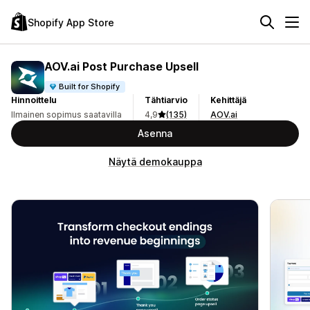
Shopify App Store
AOV.ai Post Purchase Upsell
Built for Shopify
Hinnoittelu
Tähtiarvio
Kehittäjä
Ilmainen sopimus saatavilla
4,9
(135)
AOV.ai
Asenna
Näytä demokauppa