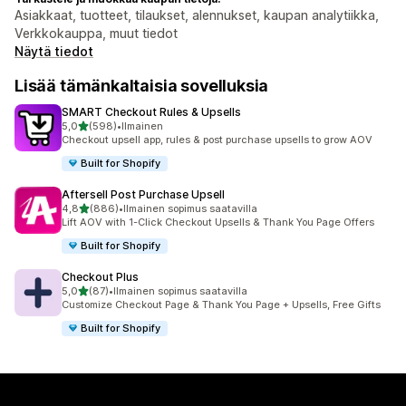
Asiakkaat, tuotteet, tilaukset, alennukset, kaupan analytiikka,
Verkkokauppa, muut tiedot
Näytä tiedot
Lisää tämänkaltaisia sovelluksia
SMART Checkout Rules & Upsells
/ 5 tähteä
5,0
(598)
•
Ilmainen
598 arvostelua yhteensä
Checkout upsell app, rules & post purchase upsells to grow AOV
Built for Shopify
Aftersell Post Purchase Upsell
/ 5 tähteä
4,8
(886)
•
Ilmainen sopimus saatavilla
886 arvostelua yhteensä
Lift AOV with 1-Click Checkout Upsells & Thank You Page Offers
Built for Shopify
Checkout Plus
/ 5 tähteä
5,0
(87)
•
Ilmainen sopimus saatavilla
87 arvostelua yhteensä
Customize Checkout Page & Thank You Page + Upsells, Free Gifts
Built for Shopify