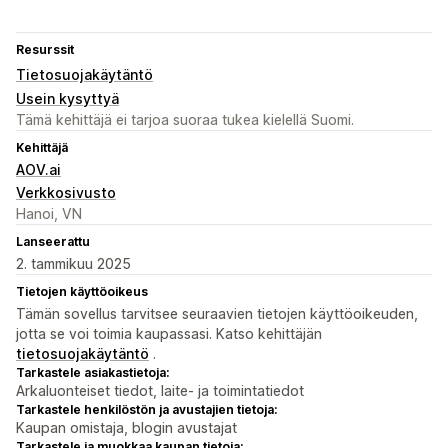
Resurssit
Tietosuojakäytäntö
Usein kysyttyä
Tämä kehittäjä ei tarjoa suoraa tukea kielellä Suomi.
Kehittäjä
AOV.ai
Verkkosivusto
Hanoi, VN
Lanseerattu
2. tammikuu 2025
Tietojen käyttöoikeus
Tämän sovellus tarvitsee seuraavien tietojen käyttöoikeuden,
jotta se voi toimia kaupassasi. Katso kehittäjän
tietosuojakäytäntö
.
Tarkastele asiakastietoja:
Arkaluonteiset tiedot, laite- ja toimintatiedot
Tarkastele henkilöstön ja avustajien tietoja:
Kaupan omistaja, blogin avustajat
Tarkastele ja muokkaa kaupan tietoja: