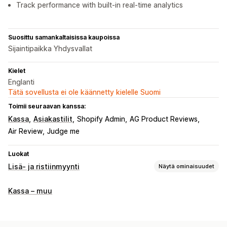
Track performance with built-in real-time analytics
Suosittu samankaltaisissa kaupoissa
Sijaintipaikka Yhdysvallat
Kielet
Englanti
Tätä sovellusta ei ole käännetty kielelle Suomi
Toimii seuraavan kanssa:
Kassa
Asiakastilit
Shopify Admin
AG Product Reviews
Air Review
Judge me
Luokat
Lisä- ja ristiinmyynti
Näytä ominaisuudet
Mukautukset
Kassa – muu
Ostoskorilisämyynti
Kassavaihelisämyynti
Kiitos-sivun lisämyynti
Monikielisyys