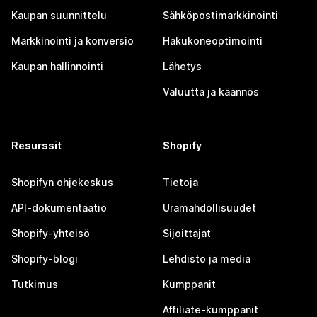
Kaupan suunnittelu
Sähköpostimarkkinointi
Markkinointi ja konversio
Hakukoneoptimointi
Kaupan hallinnointi
Lähetys
Valuutta ja käännös
Resurssit
Shopify
Shopifyn ohjekeskus
Tietoja
API-dokumentaatio
Uramahdollisuudet
Shopify-yhteisö
Sijoittajat
Shopify-blogi
Lehdistö ja media
Tutkimus
Kumppanit
Affiliate-kumppanit