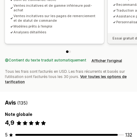
Recommandati
Ventes incitatives et de gamme inférieure post-
achat
Traduction a
Ventes incitatives sur les pages de remerciement
Assistance p
et de statut de commande
Personnalisat
Modèles prêts à l’emploi
Analyses détaillées
Essai gratuit d
Contient du texte traduit automatiquement
Afficher l’original
Tous les frais sont facturés en USD. Les frais récurrents et basés sur
l’utilisation sont facturés tous les 30 jours.
Voir toutes les options de
tarification
Avis
(135)
Note globale
4,9
5
132