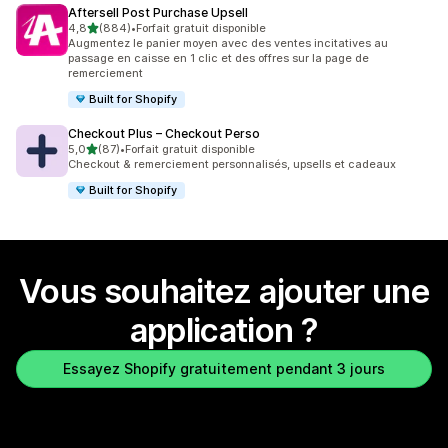
Aftersell Post Purchase Upsell
étoile(s) sur 5
4,8
(884)
•
Forfait gratuit disponible
884 avis au total
Augmentez le panier moyen avec des ventes incitatives au
passage en caisse en 1 clic et des offres sur la page de
remerciement
Built for Shopify
Checkout Plus – Checkout Perso
étoile(s) sur 5
5,0
(87)
•
Forfait gratuit disponible
87 avis au total
Checkout & remerciement personnalisés, upsells et cadeaux
Built for Shopify
Vous souhaitez ajouter une
application ?
Essayez Shopify gratuitement pendant 3 jours