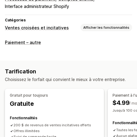
Interface administrateur Shopify
Catégories
Ventes croisées et incitatives
Afficher les fonctionnalités
Personnalisation
Paiement – autre
Panier vente incitative
Paiement vente incitative
Pages de remerciement vente incitative
Multilingue
Offres et recommandations
Tarification
Recommandations de produits
Choisissez le forfait qui convient le mieux à votre entreprise.
Recommandations basées sur l’IA
Gratuit pour toujours
Paiement à l’u
Analyses de données
$4.99
Gratuite
/ mo
Taux de conversion
Jusqu’à 100 c
Fonctionnalités
Fonctionnalit
200 $ de revenus de ventes incitatives offerts
Toutes les fo
Offres illimitées
Aucun plafo
Suivi de commande facile