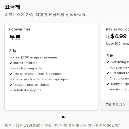
제안 및 권장 사항
요금제
추천 제품
AI 권장 사항
비즈니스에 가장 적합한 요금제를 선택하세요.
분석
Forever free
Pay as you g
전환율
$4.99
무료
/월
Up to 100 mont
기능
기능
Free $200 in upsell revenue
Everything i
Unlimited offers
No revenue 
Easy tracking order
AI product 
Post purchase upsell & downsell
AI auto-tran
Thank you & order status page upsell
Priority supp
Ready to use templates
Priority cust
Detailed analytics
7일 무료 체험
모든 비용은 USD(으)로 청구됩니다. 반복 요금 및 사용 기반 요금은 30일마다