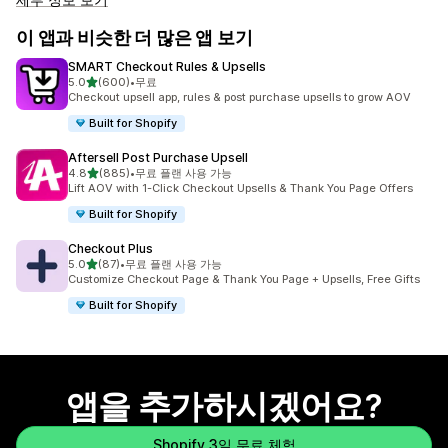
이 앱과 비슷한 더 많은 앱 보기
SMART Checkout Rules & Upsells
별 5개 중
5.0
(600)
•
무료
총 리뷰 600개
Checkout upsell app, rules & post purchase upsells to grow AOV
Built for Shopify
Aftersell Post Purchase Upsell
별 5개 중
4.8
(885)
•
무료 플랜 사용 가능
총 리뷰 885개
Lift AOV with 1-Click Checkout Upsells & Thank You Page Offers
Built for Shopify
Checkout Plus
별 5개 중
5.0
(87)
•
무료 플랜 사용 가능
총 리뷰 87개
Customize Checkout Page & Thank You Page + Upsells, Free Gifts
Built for Shopify
앱을 추가하시겠어요?
Shopify 3일 무료 체험