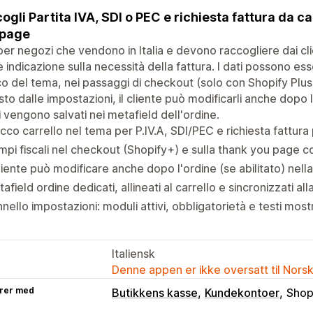
ogli Partita IVA, SDI o PEC e richiesta fattura da c
 page
er negozi che vendono in Italia e devono raccogliere dai clie
 indicazione sulla necessità della fattura. I dati possono esse
o del tema, nei passaggi di checkout (solo con Shopify Plus)
sto dalle impostazioni, il cliente può modificarli anche dopo l
i vengono salvati nei metafield dell'ordine.
cco carrello nel tema per P.IV.A, SDI/PEC e richiesta fattura
pi fiscali nel checkout (Shopify+) e sulla thank you page c
cliente può modificare anche dopo l'ordine (se abilitato) nel
afield ordine dedicati, allineati al carrello e sincronizzati al
nello impostazioni: moduli attivi, obbligatorietà e testi mostra
Italiensk
Denne appen er ikke oversatt til Nors
rer med
Butikkens kasse
Kundekontoer
Shop