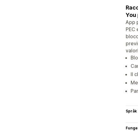
Racc
You
App p
PEC e
blocc
previ
valor
Blo
Cam
Il 
Met
Pan
Språk
Funge