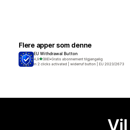
Flere apper som denne
EU Withdrawal Button
av 5 stjerner
4,9
(88)
•
Gratis abonnement tilgjengelig
Totalt 88 omtaler
In 2 clicks activated | widerruf button | EU 2023/2673
Vil