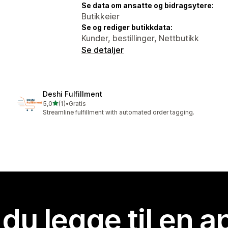
Se data om ansatte og bidragsytere:
Butikkeier
Se og rediger butikkdata:
Kunder, bestillinger, Nettbutikk
Se detaljer
Deshi Fulfillment
av 5 stjerner
5,0
(1)
•
Gratis
Totalt 1 omtaler
Streamline fulfillment with automated order tagging.
 du legge til en 