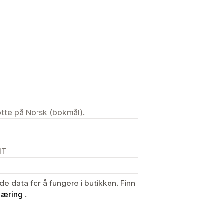
tøtte på Norsk (bokmål).
IT
de data for å fungere i butikken. Finn
læring
.