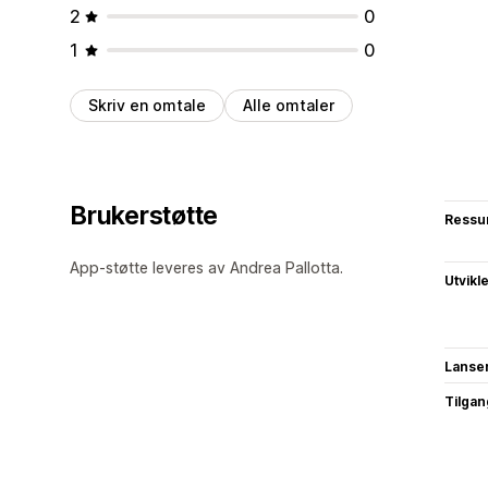
2
0
1
0
Skriv en omtale
Alle omtaler
Brukerstøtte
Ressu
App-støtte leveres av Andrea Pallotta.
Utvikl
Lanse
Tilgang