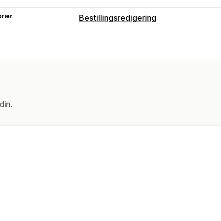
rier
Bestillingsredigering
Bestillingsoppdateringer
Egendefinerte egenskaper
din.