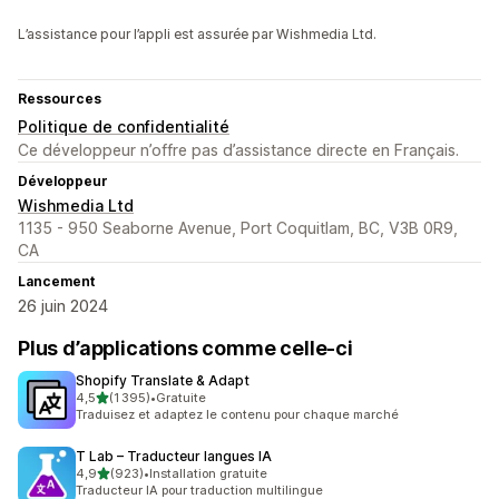
L’assistance pour l’appli est assurée par Wishmedia Ltd.
Ressources
Politique de confidentialité
Ce développeur n’offre pas d’assistance directe en Français.
Développeur
Wishmedia Ltd
1135 - 950 Seaborne Avenue, Port Coquitlam, BC, V3B 0R9,
CA
Lancement
26 juin 2024
Plus d’applications comme celle-ci
Shopify Translate & Adapt
étoile(s) sur 5
4,5
(1 395)
•
Gratuite
1395 avis au total
Traduisez et adaptez le contenu pour chaque marché
T Lab – Traducteur langues IA
étoile(s) sur 5
4,9
(923)
•
Installation gratuite
923 avis au total
Traducteur IA pour traduction multilingue