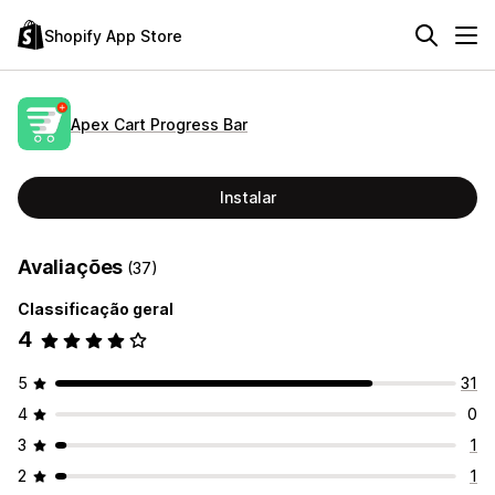
Shopify App Store
Apex Cart Progress Bar
Instalar
Avaliações
(37)
Classificação geral
4
5
31
4
0
3
1
2
1