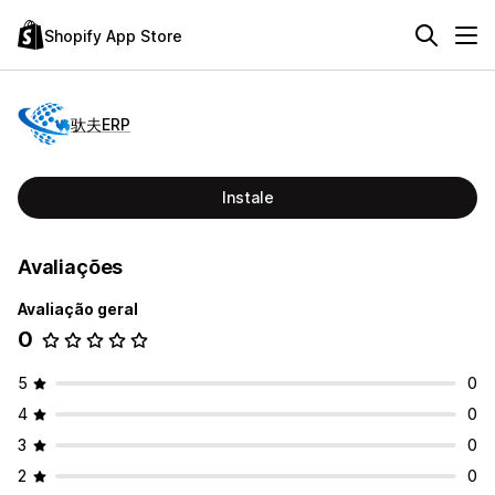
Shopify App Store
驮夫ERP
Instale
Avaliações
Avaliação geral
0
5
0
4
0
3
0
2
0