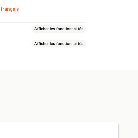
 français
Afficher les fonctionnalités
Afficher les fonctionnalités
ge personnalisé
 maquette
Encarts informatifs
agages
Santé et beauté
sés
eaux
ts
Broderie
Chapeaux
able
Biologique
pée
Expédition personnalisée
es commandes à l’international
emps réel
Tarification inclusive