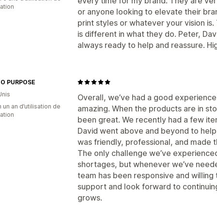
every time for my brand. They are ve
cation
or anyone looking to elevate their bra
print styles or whatever your vision is
is different in what they do. Peter, Da
always ready to help and reassure. 
TO PURPOSE
Unis
Overall, we’ve had a good experience 
 un an d’utilisation de
amazing. When the products are in sto
cation
been great. We recently had a few ite
David went above and beyond to help 
was friendly, professional, and made 
The only challenge we’ve experienced
shortages, but whenever we’ve neede
team has been responsive and willing 
support and look forward to continuing
grows.