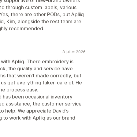
ry supportive of new-brand owners
nd through custom labels, various
. Yes, there are other PODs, but Apliiq
vid, Kim, alongside the rest team are
Highly recommended.
8 juillet 2026
with Apliiq. There embroidery is
ck, the quality and service have
ms that weren’t made correctly, but
us get everything taken care of. He
the process easy.
 has been occasional inventory
d assistance, the customer service
to help. We appreciate David’s
 to work with Apliiq as our brand