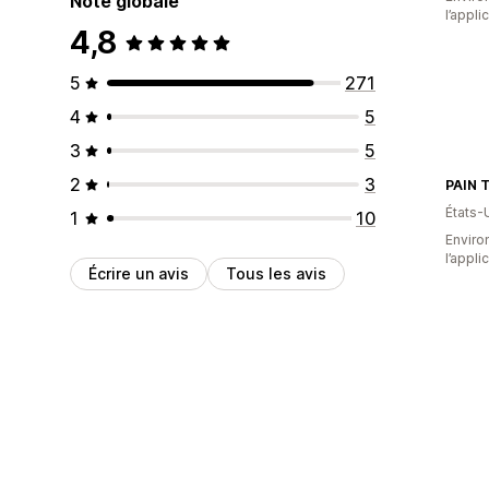
Note globale
l’appli
4,8
5
271
4
5
3
5
2
3
PAIN 
États-
1
10
Environ
l’appli
Écrire un avis
Tous les avis