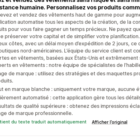
stance humaine. Personnalisez vos produits comme
evez et vendez des vêtements haut de gamme pour augmen
lication automatise tous les aspects de la création, de la 
its pour vous faire gagner un temps précieux. Ne payez que
de préserver votre capital et de simplifier votre planificati
eux côtes, avec un délai moyen d’expédition de 2 jours, ce qui
outiques nord-américaines. L’équipe du service client est 
tes en vêtements, basées aux États-Unis et extrêmement s
erts en vêtements : notre équipe de spécialistes de l’habill
ge de marque : utilisez des stratégies et des maquettes pr
duits.
t en marque blanche : uniquement votre marque, aucune ét
ièrement automatisé : cette application gère tous les déta
ultats de qualité supérieure : obtenez des impressions éclat
age de marque professionnelle.
tient du texte traduit automatiquement
Afficher l’original