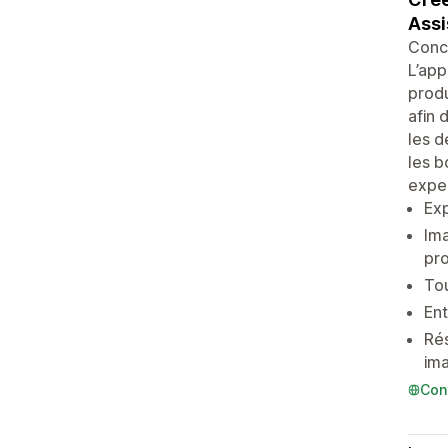
Assi
Conc
L’app
produ
afin 
les d
les b
exper
Exp
Ima
pro
Tou
Ent
Rés
im
Con