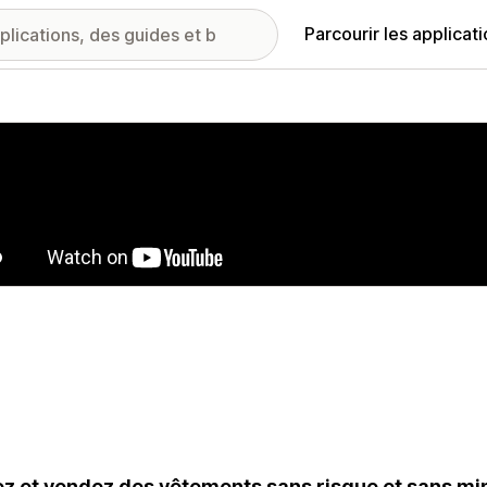
Parcourir les applicat
ie d’images vedette
z et vendez des vêtements sans risque et sans 