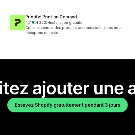
Printify: Print on Demand
étoile(s) sur 5
4,7
(4 322)
•
Installation gratuite
4322 avis au total
Créez et vendez des produits personnalisés, nous nous
occupons du reste.
tez ajouter une a
Essayez Shopify gratuitement pendant 3 jours