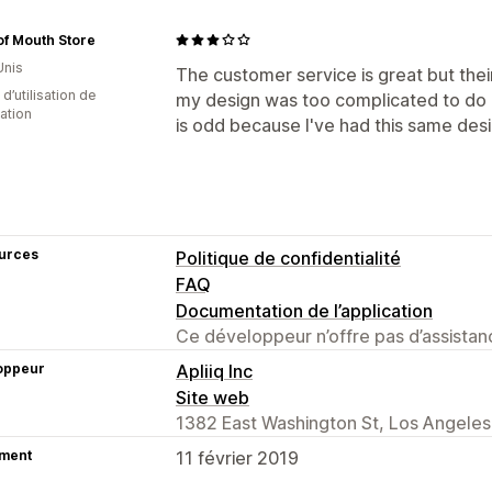
of Mouth Store
Unis
The customer service is great but thei
d’utilisation de
my design was too complicated to do o
cation
is odd because I've had this same desig
urces
Politique de confidentialité
FAQ
Documentation de l’application
Ce développeur n’offre pas d’assistanc
oppeur
Apliiq Inc
Site web
1382 East Washington St, Los Angeles
ment
11 février 2019