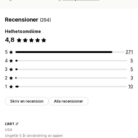
Recensioner
(294)
Helhetsomdöme
4,8
5
271
4
5
3
5
2
3
1
10
Skriv en recension
Alla recensioner
L'ART
USA
Ungefär 5 år användning av appen