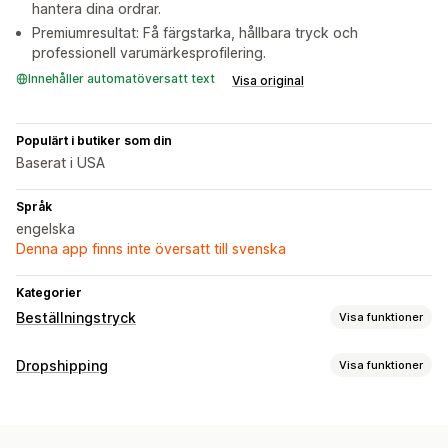
hantera dina ordrar.
Premiumresultat: Få färgstarka, hållbara tryck och
professionell varumärkesprofilering.
Innehåller automatöversatt text
Visa original
Populärt i butiker som din
Baserat i USA
Språk
engelska
Denna app finns inte översatt till svenska
Kategorier
Beställningstryck
Visa funktioner
Produktanpassning
Dropshipping
Visa funktioner
Privata etiketter
Anpassad paketering
Designverktyg
Vilka produkter du kan köpa in
Generator för modellering
Förpackningar
Kläder och accessoarer
Väskor och bagage
Personlig anpassning
Anpassade mallar