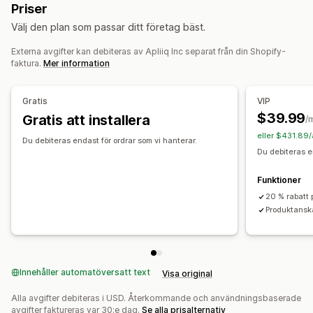
Priser
Hälsa och skönhet
Sportprodukter
Produkter
Välj den plan som passar ditt företag bäst.
Företags- och kontorsprodukter
Väskor
Filtar
Apparel
Broderi
Hattar
Julklappar
Externa avgifter kan debiteras av Apliiq Inc separat från din Shopify-
Inköpsställen
Miljövänligt
Ekologisk
faktura.
Mer information
USA
Leveransalternativ
Gratis
VIP
Vit etikett
Bulkleverans
Anpassad leverans
$39.99
Gratis att installera
/
Ekologisk leverans
Global leverans
Multi-leverans
eller $431.89/
Uppdateringar i realtid
Inkluderande prissättning
Du debiteras endast för ordrar som vi hanterar.
Du debiteras e
Orderspårning
Funktioner
20 % rabatt 
Produktansk
Innehåller automatöversatt text
Visa original
Alla avgifter debiteras i USD. Återkommande och användningsbaserade
avgifter faktureras var 30:e dag.
Se alla prisalternativ