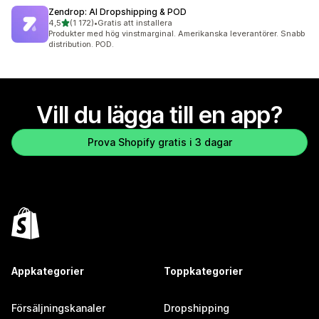
Zendrop: AI Dropshipping & POD
av 5 stjärnor
4,5
(1 172)
•
Gratis att installera
1172 recensioner totalt
Produkter med hög vinstmarginal. Amerikanska leverantörer. Snabb
distribution. POD.
Vill du lägga till en app?
Prova Shopify gratis i 3 dagar
Appkategorier
Toppkategorier
Försäljningskanaler
Dropshipping