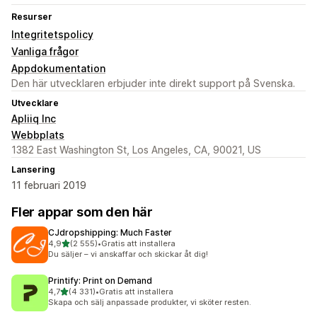
Resurser
Integritetspolicy
Vanliga frågor
Appdokumentation
Den här utvecklaren erbjuder inte direkt support på Svenska.
Utvecklare
Apliiq Inc
Webbplats
1382 East Washington St, Los Angeles, CA, 90021, US
Lansering
11 februari 2019
Fler appar som den här
CJdropshipping: Much Faster
av 5 stjärnor
4,9
(2 555)
•
Gratis att installera
2555 recensioner totalt
Du säljer – vi anskaffar och skickar åt dig!
Printify: Print on Demand
av 5 stjärnor
4,7
(4 331)
•
Gratis att installera
4331 recensioner totalt
Skapa och sälj anpassade produkter, vi sköter resten.