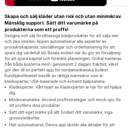
Skapa och sälj kläder utan risk och utan minimikrav.
Mänsklig support. Sätt ditt varumärke på
produkterna som ett proffs!
Designa och sälj förstklassiga klädprodukter för att sälja mer
och öka vinsten. Appen automatiserar alla aspekter av
produktskapande, beställningar och orderhantering för att
spara dig värdefull tid. Betala endast när du gör en försäljning
för att spara kapital och förenkla planeringen. Ordrar hanteras
från båda kusterna med i genomsnitt 2 dagars frakttid, vilket
gör den till en perfekt app för nordamerikanska butiker.
Kundtjänstteamet består av riktiga människor som är
klädexperter, USA-baserade och extremt hjälpsamma.
Klädexperter: Vårt team av klädexperter är här för att hjälpa
dig.
Modevarumärke: Använd proffsstrategier och mock-ups för
att profilera dina produkter.
Sätt ditt eget märke på allt: Endast ditt varumärke, inga
grossistetiketter.
Helt automatiserat: Denna app sköter alla detaljer för att