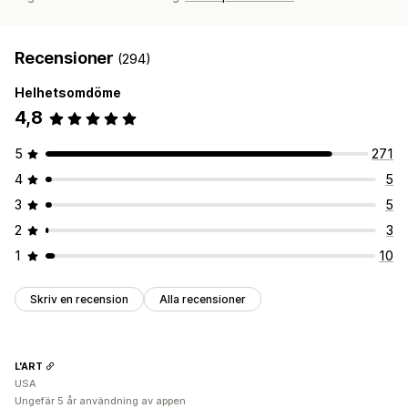
Recensioner
(294)
Helhetsomdöme
4,8
5
271
4
5
3
5
2
3
1
10
Skriv en recension
Alla recensioner
L'ART
USA
Ungefär 5 år användning av appen