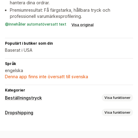
hantera dina ordrar.
Premiumresultat: Få färgstarka, hållbara tryck och
professionell varumärkesprofilering.
Innehåller automatöversatt text
Visa original
Populärt i butiker som din
Baserat i USA
Språk
engelska
Denna app finns inte översatt till svenska
Kategorier
Beställningstryck
Visa funktioner
Produktanpassning
Dropshipping
Visa funktioner
Privata etiketter
Anpassad paketering
Designverktyg
Vilka produkter du kan köpa in
Generator för modellering
Förpackningar
Kläder och accessoarer
Väskor och bagage
Personlig anpassning
Anpassade mallar