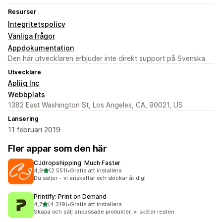
Resurser
Integritetspolicy
Vanliga frågor
Appdokumentation
Den här utvecklaren erbjuder inte direkt support på Svenska.
Utvecklare
Apliiq Inc
Webbplats
1382 East Washington St, Los Angeles, CA, 90021, US
Lansering
11 februari 2019
Fler appar som den här
CJdropshipping: Much Faster
av 5 stjärnor
4,9
(2 551)
•
Gratis att installera
2551 recensioner totalt
Du säljer – vi anskaffar och skickar åt dig!
Printify: Print on Demand
av 5 stjärnor
4,7
(4 319)
•
Gratis att installera
4319 recensioner totalt
Skapa och sälj anpassade produkter, vi sköter resten.