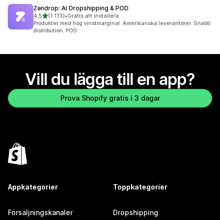
Zendrop: AI Dropshipping & POD
av 5 stjärnor
4,5
(1 173)
•
Gratis att installera
1173 recensioner totalt
Produkter med hög vinstmarginal. Amerikanska leverantörer. Snabb
distribution. POD.
Vill du lägga till en app?
Prova Shopify gratis i 3 dagar
Appkategorier
Toppkategorier
Försäljningskanaler
Dropshipping