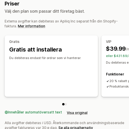
Priser
Hälsa och skönhet
Sportprodukter
Produkter
Välj den plan som passar ditt företag bäst.
Företags- och kontorsprodukter
Väskor
Filtar
Apparel
Broderi
Hattar
Julklappar
Externa avgifter kan debiteras av Apliiq Inc separat från din Shopify-
Inköpsställen
Miljövänligt
Ekologisk
faktura.
Mer information
USA
Leveransalternativ
Gratis
VIP
Vit etikett
Bulkleverans
Anpassad leverans
$39.99
Gratis att installera
/
Ekologisk leverans
Global leverans
Multi-leverans
eller $431.89/
Uppdateringar i realtid
Inkluderande prissättning
Du debiteras endast för ordrar som vi hanterar.
Du debiteras e
Orderspårning
Funktioner
20 % rabatt 
Produktansk
Innehåller automatöversatt text
Visa original
Alla avgifter debiteras i USD. Återkommande och användningsbaserade
avgifter faktureras var 30:e dag.
Se alla prisalternativ