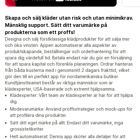
Skapa och sälj kläder utan risk och utan minimikrav.
Mänsklig support. Sätt ditt varumärke på
produkterna som ett proffs!
Designa och sälj förstklassiga klädprodukter för att sälja mer
och öka vinsten. Appen automatiserar alla aspekter av
produktskapande, beställningar och orderhantering för att
spara dig värdefull tid. Betala endast när du gör en försäljning
för att spara kapital och förenkla planeringen. Ordrar hanteras
från båda kusterna med i genomsnitt 2 dagars frakttid, vilket
gör den till en perfekt app för nordamerikanska butiker.
Kundtjänstteamet består av riktiga människor som är
klädexperter, USA-baserade och extremt hjälpsamma.
Klädexperter: Vårt team av klädexperter är här för att hjälpa
dig.
Modevarumärke: Använd proffsstrategier och mock-ups för
att profilera dina produkter.
Sätt ditt eget märke på allt: Endast ditt varumärke, inga
grossistetiketter.
Helt automatiserat: Denna app sköter alla detaljer för att