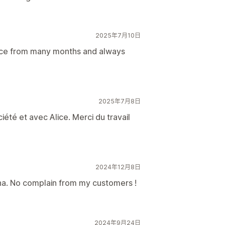
2025年7月10日
lice from many months and always
2025年7月8日
iété et avec Alice. Merci du travail
2024年12月8日
ina. No complain from my customers !
2024年9月24日