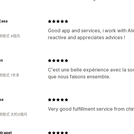
Casa
Good app and services, i work with A
用程式 4個月
reactive and appreciates advices !
un
C'est une belle expérience avec la soc
用程式 1年多
que nous faisons ensemble.
sa
Very good fulfillment service from ch
用程式 大約2個月
draget