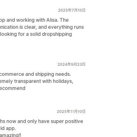
2025年7月10日
app and working with Alisa. The
nication is clear, and everything runs
looking for a solid dropshipping
2024年9月23日
 e-commerce and shipping needs.
emely transparent with holidays,
y recommend
2025年11月10日
hs now and only have super positive
id app.
 amazing!!