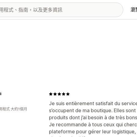
瀏
i
Je suis entièrement satisfait du servic
用程式 大約1個月
s’occupent de ma boutique. Elles sont 
produits dont j’ai besoin à de très bon
Je recommande à tous ceux qui cherch
plateforme pour gérer leur logistiqu