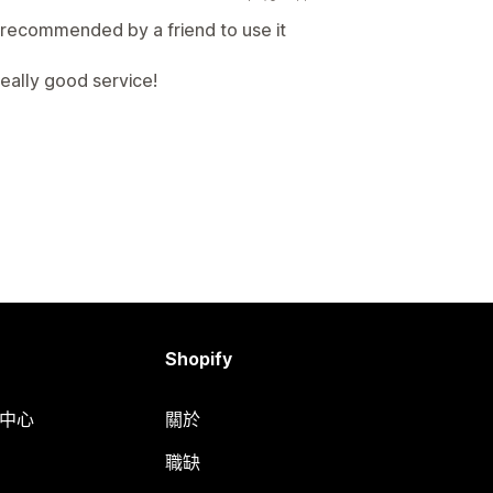
ot recommended by a friend to use it
eally good service!
Shopify
明中心
關於
職缺