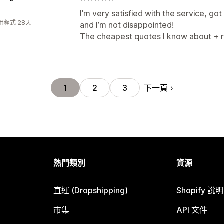
I’m very satisfied with the service, g
用程式 28天
and I’m not disappointed!
The cheapest quotes I know about + r
下一頁
1
2
3
熱門類別
資源
直運 (Dropshipping)
Shopify 說
市集
API 文件