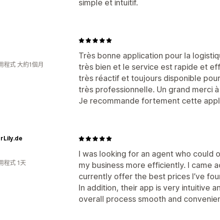
simple et intuitif.
Très bonne application pour la logistiq
用程式 大約1個月
très bien et le service est rapide et ef
très réactif et toujours disponible pou
très professionnelle. Un grand merci à 
Je recommande fortement cette appli
rLily.de
I was looking for an agent who could o
用程式 1天
my business more efficiently. I came a
currently offer the best prices I’ve fou
In addition, their app is very intuitiv
overall process smooth and convenien