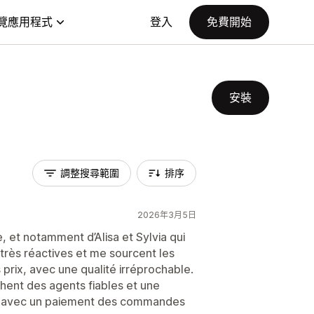
覽應用程式
登入
免費開始
安裝
調整搜尋範圍
排序
2026年3月5日
e, et notamment d’Alisa et Sylvia qui
très réactives et me sourcent les
s prix, avec une qualité irréprochable.
ent des agents fiables et une
e, avec un paiement des commandes