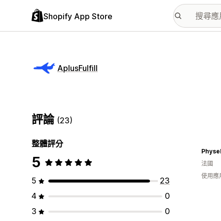
Shopify App Store
AplusFulfill
評論
(23)
整體評分
Physel
5
法國
使用應
5
23
4
0
3
0