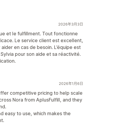
2026年3月3日
ue et le fulfillment. Tout fonctionne
ficace. Le service client est excellent,
r aider en cas de besoin. L’équipe est
Sylvia pour son aide et sa réactivité.
cation.
2026年1月6日
ffer competitive pricing to help scale
cross Nora from AplusFulfill, and they
nd.
e and easy to use, which makes the
t.