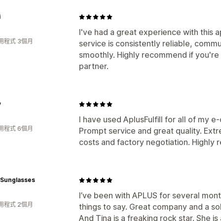
i
I've had a great experience with this 
用程式 3個月
service is consistently reliable, commu
smoothly. Highly recommend if you're 
partner.
y
I have used AplusFulfill for all of my
用程式 6個月
Prompt service and great quality. Extr
costs and factory negotiation. Highl
 Sunglasses
I’ve been with APLUS for several mont
用程式 2個月
things to say. Great company and a sol
And Tina is a freaking rock star. She is