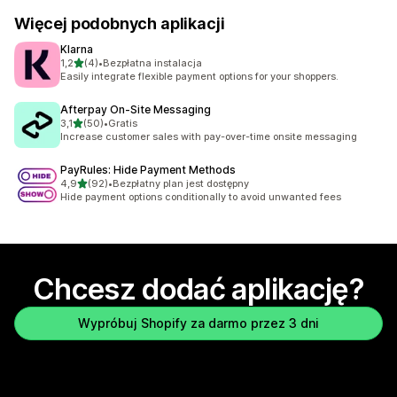
Więcej podobnych aplikacji
Klarna
na 5 gwiazdek
1,2
(4)
•
Bezpłatna instalacja
Łączna liczba recenzji: 4
Easily integrate flexible payment options for your shoppers.
Afterpay On‑Site Messaging
na 5 gwiazdek
3,1
(50)
•
Gratis
Łączna liczba recenzji: 50
Increase customer sales with pay-over-time onsite messaging
PayRules: Hide Payment Methods
na 5 gwiazdek
4,9
(92)
•
Bezpłatny plan jest dostępny
Łączna liczba recenzji: 92
Hide payment options conditionally to avoid unwanted fees
Chcesz dodać aplikację?
Wypróbuj Shopify za darmo przez 3 dni